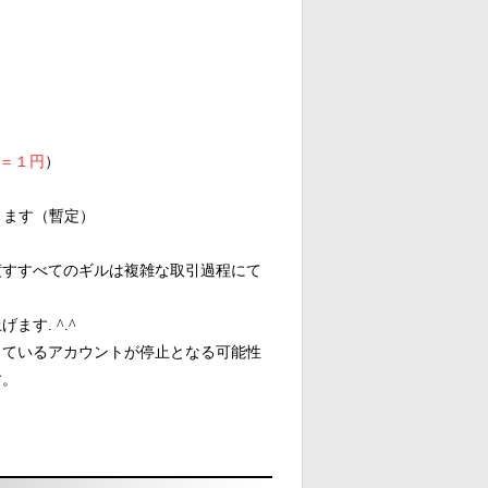
nt＝１円
）
きます（暫定）
渡すすべてのギルは複雑な取引過程にて
す. ^.^
しているアカウントが停止となる可能性
す。