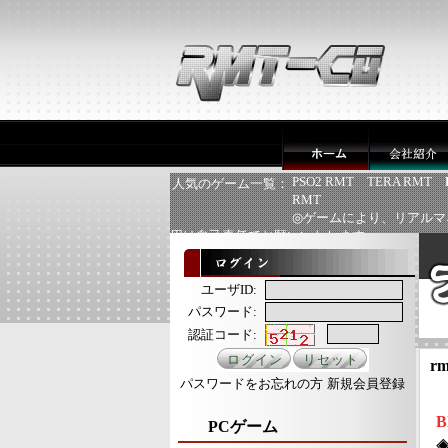
PSO2 RMT
TERA RMT
人気のゲーム一覧：
RMT
◎ゲームにより、リアルマ
用は自己責任でお願いいたします
ユーザID:
パスワード:
認証コード:
rm
パスワードをお忘れの方
新規会員登録
B
PCゲーム