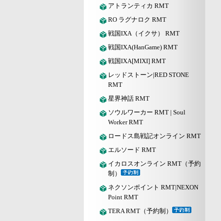
アトランティカ RMT
RO ラグナロク RMT
戦国IXA（イクサ） RMT
戦国IXA(HanGame) RMT
戦国IXA[MIXI] RMT
レッドストーン|RED STONE
RMT
星界神話 RMT
ソウルワーカー RMT | Soul
Worker RMT
ロードス島戦記オンライン RMT
エルソード RMT
イカロスオンライン RMT（予約
制）
ネクソンポイント RMT|NEXON
Point RMT
TERA RMT（予約制）