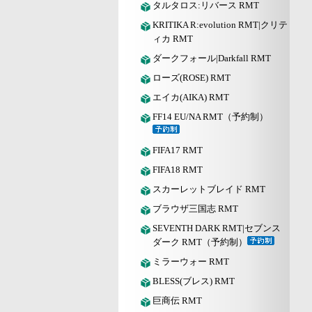
タルタロス:リバース RMT
KRITIKA R:evolution RMT|クリテ
ィカ RMT
ダークフォール|Darkfall RMT
ローズ(ROSE) RMT
エイカ(AIKA) RMT
FF14 EU/NA RMT（予約制）
FIFA17 RMT
FIFA18 RMT
スカーレットブレイド RMT
ブラウザ三国志 RMT
SEVENTH DARK RMT|セブンス
ダーク RMT（予約制）
ミラーウォー RMT
BLESS(ブレス) RMT
巨商伝 RMT