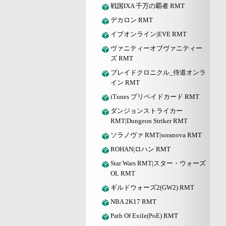
戦国IXA 千万の覇者 RMT
デカロン RMT
イブオンライン|EVE RMT
ヴァニティーオブヴァニティー
ズ RMT
ブレイドクロニクル_侍道オンラ
イン RMT
iTunes プリペイドカード RMT
ダンジョンストライカー
RMT|Dungeon Striker RMT
ソラノヴァ RMT|soranova RMT
ROHAN|ロハン RMT
Star Wars RMT|スター・ウォーズ
OL RMT
ギルドウォーズ2(GW2) RMT
NBA 2K17 RMT
Path Of Exile(PoE) RMT