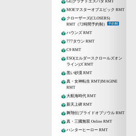
GE|グラナドエスパダ RMT
MOEマスターオブエピック RMT
クローザーズ(CLOSERS)
RMT（72時間予約制）
ハウンズ RMT
777タウン RMT
C9 RMT
ESO(エルダースクロールズオン
ライン)ズ RMT
黒い砂漠 RMT
真・女神転生 RMT|IMAGINE
RMT
大航海時代 RMT
新天上碑 RMT
舞翔伝|プライドオブソウル RMT
真・三國無双 Online RMT
ハンターヒーロー RMT