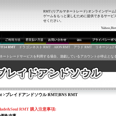
RMT (リアルマネートレード) オンラインゲー
ゲームをもっと楽しむために提供できるサービス！
せください。
Yahoo,
FF14 RMT
ドラゴンネスト RMT
AION RMT
アラド RMT
リネージュ2 
ネートレードサービスを利用する場合、遊戯しているアカウントが停止とな
t
>
ブレイドアンドソウル RMT|BNS RMT
lade&Soul
RMT
購入注意事項:
◈価格/在庫