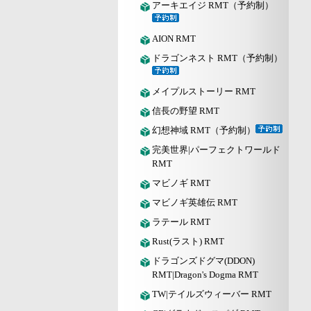
アーキエイジ RMT（予約制）
AION RMT
ドラゴンネスト RMT（予約制）
メイプルストーリー RMT
信長の野望 RMT
幻想神域 RMT（予約制）
完美世界|パーフェクトワールド
RMT
マビノギ RMT
マビノギ英雄伝 RMT
ラテール RMT
Rust(ラスト) RMT
ドラゴンズドグマ(DDON)
RMT|Dragon's Dogma RMT
TW|テイルズウィーバー RMT