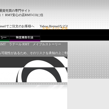
ム通貨売買の専門サイト
 RMT安心の店RMT-COに任
Hotmailでご注文のお客様へ Yahoo,Hotmailなどのフリーメール
お気に入りに追加
RMT
ラテール RMT
メイプルストーリー
る可能性があるため、そのリスクを承知の上ご利