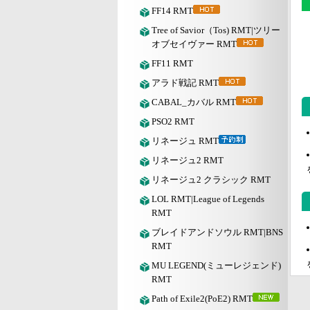
FF14 RMT
Tree of Savior（Tos) RMT|ツリー
オブセイヴァー RMT
FF11 RMT
アラド戦記 RMT
CABAL_カバル RMT
PSO2 RMT
リネージュ RMT
リネージュ2 RMT
リネージュ2 クラシック RMT
LOL RMT|League of Legends
RMT
ブレイドアンドソウル RMT|BNS
RMT
MU LEGEND(ミューレジェンド)
RMT
Path of Exile2(PoE2) RMT