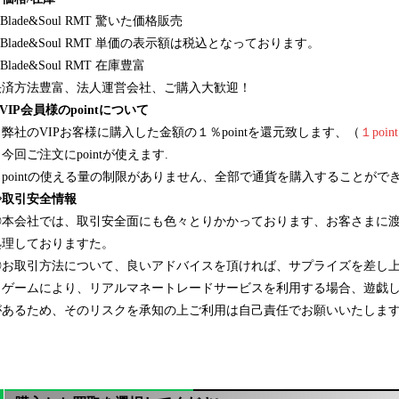
Blade&Soul
RMT 驚いた価格販売
Blade&Soul
RMT 単価の表示額は税込となっております。
Blade&Soul
RMT 在庫豊富
決済方法豊富、法人運営会社、ご購入大歓迎！
VIP会員様のpointについて
１弊社のVIPお客様に購入した金額の１％pointを還元致します、（
１poi
今回ご注文にpointが使えます.
３pointの使える量の制限がありません、全部で通貨を購入することがで
◈取引安全情報
◎本会社では、取引安全面にも色々とりかかっております、お客さまに
処理しておりますた。
◎お取引方法について、良いアドバイスを頂ければ、サプライズを差し上げま
※ゲームにより、リアルマネートレードサービスを利用する場合、遊戯
があるため、そのリスクを承知の上ご利用は自己責任でお願いいたしま