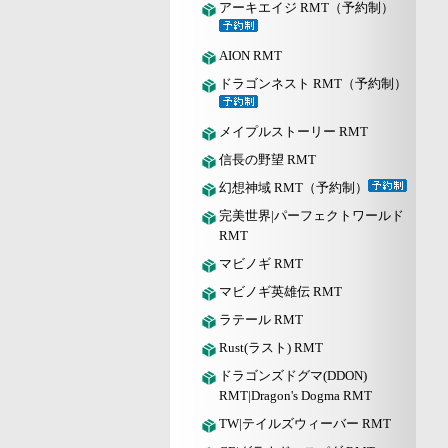
アーキエイジ RMT（予約制）
AION RMT
ドラゴンネスト RMT（予約制）
メイプルストーリー RMT
信長の野望 RMT
幻想神域 RMT（予約制）
完美世界|パーフェクトワールド
RMT
マビノギ RMT
マビノギ英雄伝 RMT
ラテール RMT
Rust(ラスト) RMT
ドラゴンズドグマ(DDON)
RMT|Dragon's Dogma RMT
TW|テイルズウィーバー RMT