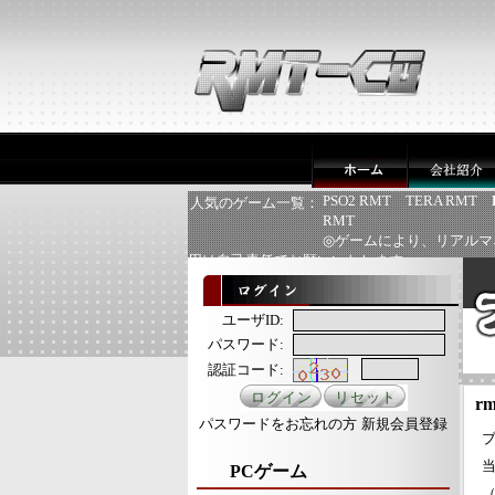
PSO2 RMT
TERA RMT
人気のゲーム一覧：
RMT
◎ゲームにより、リアルマ
用は自己責任でお願いいたします
ユーザID:
パスワード:
認証コード:
rm
パスワードをお忘れの方
新規会員登録
ブ
PCゲーム
（