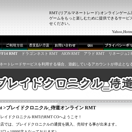
RMT (リアルマネートレード) オンラインゲー
ゲームをもっと楽しむために提供できるサービス！
せください。
Yahoo,H
FF14 RMT
ドラゴンネスト RMT
AION RMT
アラド RMT
リネージュ2 
ネートレードサービスを利用する場合、遊戯しているアカウントが停止とな
t
>
ブレイドクロニクル_侍道オンライン RMT
レイドクロニクル RMTのRMT COへようこそ！
当店では、ブレイドクロニクルの通貨を購入、売却する事が出来ます。
1口＝10000文となっております）