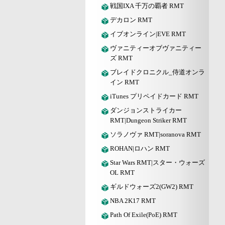
戦国IXA 千万の覇者 RMT
デカロン RMT
イブオンライン|EVE RMT
ヴァニティーオブヴァニティー
ズ RMT
ブレイドクロニクル_侍道オンラ
イン RMT
iTunes プリペイドカード RMT
ダンジョンストライカー
RMT|Dungeon Striker RMT
ソラノヴァ RMT|soranova RMT
ROHAN|ロハン RMT
Star Wars RMT|スター・ウォーズ
OL RMT
ギルドウォーズ2(GW2) RMT
NBA 2K17 RMT
Path Of Exile(PoE) RMT