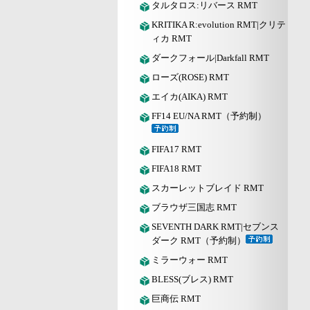
タルタロス:リバース RMT
KRITIKA R:evolution RMT|クリテ
ィカ RMT
ダークフォール|Darkfall RMT
ローズ(ROSE) RMT
エイカ(AIKA) RMT
FF14 EU/NA RMT（予約制）
FIFA17 RMT
FIFA18 RMT
スカーレットブレイド RMT
ブラウザ三国志 RMT
SEVENTH DARK RMT|セブンス
ダーク RMT（予約制）
ミラーウォー RMT
BLESS(ブレス) RMT
巨商伝 RMT