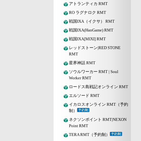
アトランティカ RMT
RO ラグナロク RMT
戦国IXA（イクサ） RMT
戦国IXA(HanGame) RMT
戦国IXA[MIXI] RMT
レッドストーン|RED STONE
RMT
星界神話 RMT
ソウルワーカー RMT | Soul
Worker RMT
ロードス島戦記オンライン RMT
エルソード RMT
イカロスオンライン RMT（予約
制）
ネクソンポイント RMT|NEXON
Point RMT
TERA RMT（予約制）