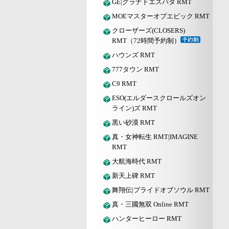
GE|グラナドエスパダ RMT
MOEマスターオブエピック RMT
クローザーズ(CLOSERS)
RMT（72時間予約制）
ハウンズ RMT
777タウン RMT
C9 RMT
ESO(エルダースクロールズオン
ライン)ズ RMT
黒い砂漠 RMT
真・女神転生 RMT|IMAGINE
RMT
大航海時代 RMT
新天上碑 RMT
舞翔伝|プライドオブソウル RMT
真・三國無双 Online RMT
ハンターヒーロー RMT