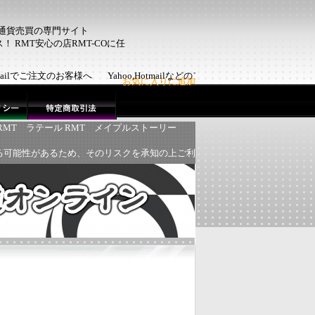
ム通貨売買の専門サイト
 RMT安心の店RMT-COに任
otmailでご注文のお客様へ Yahoo,Hotmailなどのフリーメール
お気に入りに追加
RMT
ラテール RMT
メイプルストーリー
る可能性があるため、そのリスクを承知の上ご利