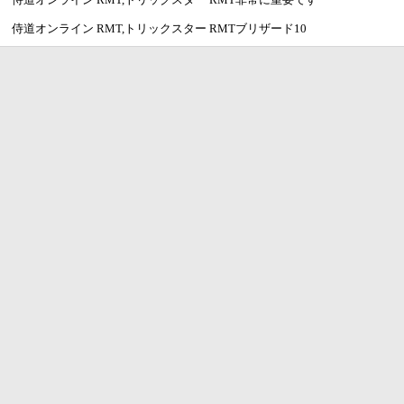
侍道オンライン RMT,トリックスター RMTブリザード10