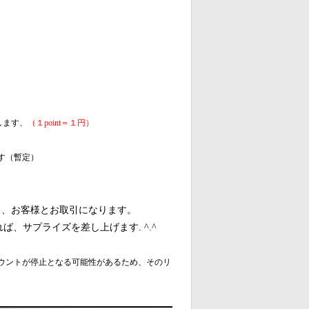
致します、
（１
point＝１円）
す（暫定）
ら、お客様とお取引になります。
、サプライズを差し上げます. ^.^
ウントが停止となる可能性があるため、そのリ