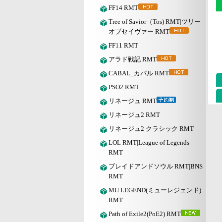
FF14 RMT
Tree of Savior（Tos) RMT|ツリー
オブセイヴァー RMT
FF11 RMT
アラド戦記 RMT
CABAL_カバル RMT
PSO2 RMT
リネージュ RMT
リネージュ2 RMT
リネージュ2 クラシック RMT
LOL RMT|League of Legends
RMT
ブレイドアンドソウル RMT|BNS
RMT
MU LEGEND(ミューレジェンド)
RMT
Path of Exile2(PoE2) RMT