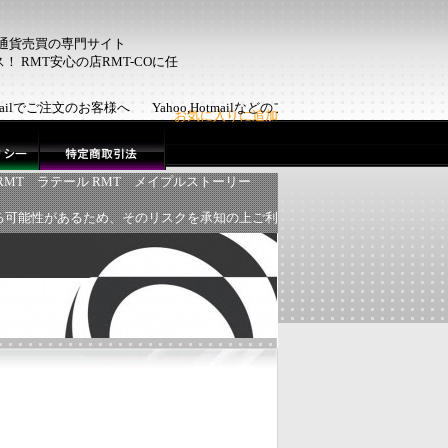
ム通貨売買の専門サイト
 RMT安心の店RMT-COに任
otmailでご注文のお客様へ Yahoo,Hotmailなどのフリーメール
お気に入りに追加
RMT
ラテール RMT
メイプルストーリー
る可能性があるため、そのリスクを承知の上ご利