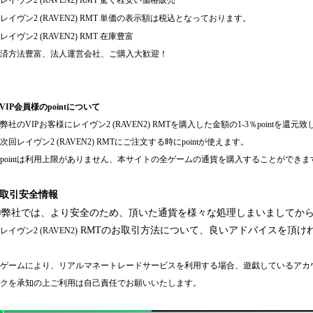
レイヴン
2 (RAVEN2)
RMT 驚く程安い価格販売
レイヴン
2 (RAVEN2)
RMT 単価の表示額は税込となっております。
レイヴン
2 (RAVEN2)
RMT 在庫豊富
済方法豊富、法人運営会社、ご購入大歓迎！
VIP会員様のpointについて
弊社の
VIPお客様に
レイヴン
2 (RAVEN2)
RMTを購入した金額の1-3％pointを還元
次回
レイヴン
2 (RAVEN2)
RMTにご注文する時にpointが使えます。
pointは利用上限がありません、本サイトの全ゲームの通貨を購入することができま
◈取引安全情報
◎弊社では、より安全のため、頂いた通貨を様々な処理しまいましてか
RMTのお取引方法について、良いアドバイスを頂ければ
レイヴン
2 (RAVEN2)
ゲームにより、リアルマネートレードサービスを利用する場合、遊戯しているアカ
クを承知の上ご利用は自己責任でお願いいたします。