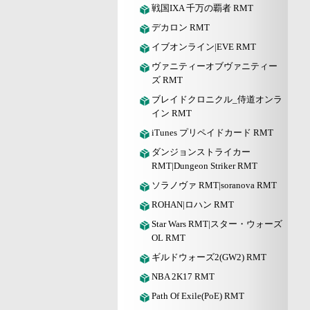
戦国IXA 千万の覇者 RMT
デカロン RMT
イブオンライン|EVE RMT
ヴァニティーオブヴァニティー
ズ RMT
ブレイドクロニクル_侍道オンラ
イン RMT
iTunes プリペイドカード RMT
ダンジョンストライカー
RMT|Dungeon Striker RMT
ソラノヴァ RMT|soranova RMT
ROHAN|ロハン RMT
Star Wars RMT|スター・ウォーズ
OL RMT
ギルドウォーズ2(GW2) RMT
NBA 2K17 RMT
Path Of Exile(PoE) RMT