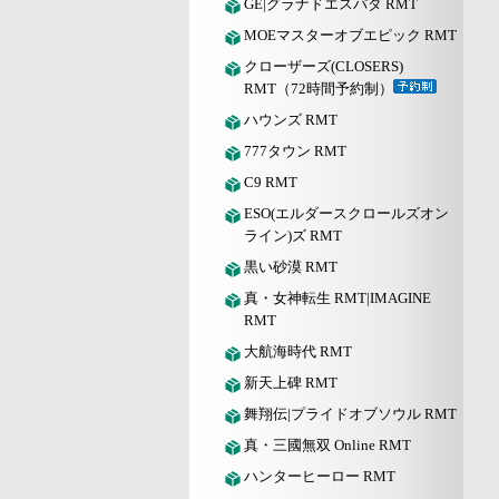
GE|グラナドエスパダ RMT
MOEマスターオブエピック RMT
クローザーズ(CLOSERS)
RMT（72時間予約制）
ハウンズ RMT
777タウン RMT
C9 RMT
ESO(エルダースクロールズオン
ライン)ズ RMT
黒い砂漠 RMT
真・女神転生 RMT|IMAGINE
RMT
大航海時代 RMT
新天上碑 RMT
舞翔伝|プライドオブソウル RMT
真・三國無双 Online RMT
ハンターヒーロー RMT