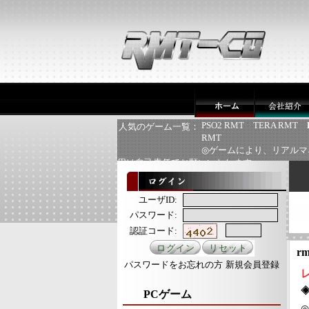
PSO2 RMT
TERA RMT
人気のゲーム一覧：
RMT
◎ゲームにより、リアルマ
用は自己責任でお願いいたします
ユーザID:
パスワード:
認証コード:
rm
パスワードをお忘れの方
新規会員登録
PCゲーム
◎