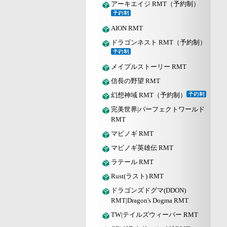
アーキエイジ RMT（予約制）
AION RMT
ドラゴンネスト RMT（予約制）
メイプルストーリー RMT
信長の野望 RMT
幻想神域 RMT（予約制）
完美世界|パーフェクトワールド
RMT
マビノギ RMT
マビノギ英雄伝 RMT
ラテール RMT
Rust(ラスト) RMT
ドラゴンズドグマ(DDON)
RMT|Dragon's Dogma RMT
TW|テイルズウィーバー RMT