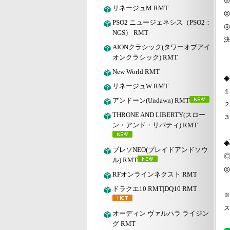
リネージュM RMT
◎
PSO2 ニュージェネシス（PSO2：
◎
NGS） RMT
決
AIONクラシック(タワーオブアイ
オンクラシック) RMT
New World RMT
◈
リネージュW RMT
１
アンドーン(Undawn) RMT
２
THRONE AND LIBERTY(スロー
３
ン・アンド・リバティ) RMT
ブレソNEO(ブレイドアンドソウ
ル) RMT
◎
RFオンラインネクスト RMT
ドラクエ10 RMT|DQ10 RMT
※
ス
オーディン ヴァルハラ ライジン
グ RMT