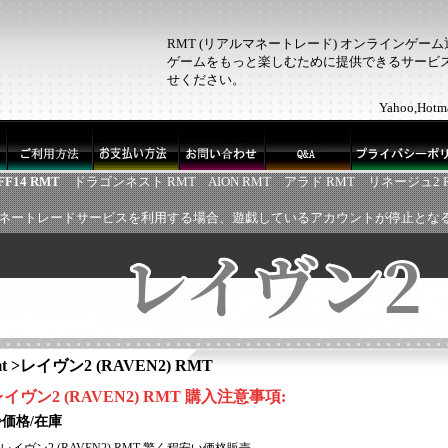
RMT (リアルマネートレード) オンラインゲー
ゲームをもっと楽しむために提供できるサービス！
せください。
Yahoo,H
FF14 RMT
ドラゴンネスト RMT
AION RMT
アラド RMT
リネージュ2 
ネートレードサービスを利用する場合、遊戯しているアカウントが停止とな
t
>
レイヴン2 (RAVEN2) RMT
レイヴン
2 (RAVEN2)
RMT
購入注意事項
:
◈価格/在庫