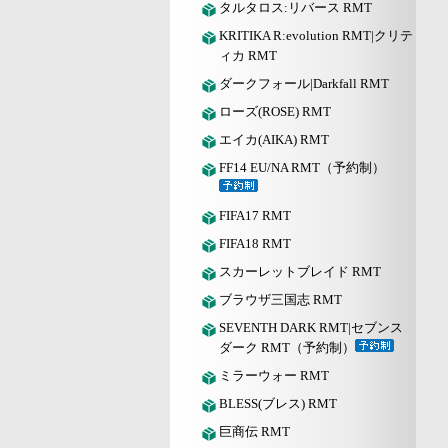
タルタロス:リバース RMT
KRITIKA R:evolution RMT|クリテ
ィカ RMT
ダークフォール|Darkfall RMT
ローズ(ROSE) RMT
エイカ(AIKA) RMT
FF14 EU/NA RMT（予約制）
FIFA17 RMT
FIFA18 RMT
スカーレットブレイド RMT
ブラウザ三国志 RMT
SEVENTH DARK RMT|セブンス
ダーク RMT（予約制）
ミラーウォー RMT
BLESS(ブレス) RMT
巨商伝 RMT