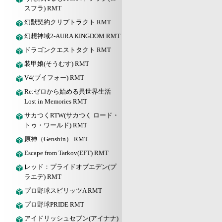
スフラ) RMT
幻獣契約クリプトラクト RMT
幻想神域2-AURA KINGDOM RMT
ドラゴンクエストタクト RMT
装甲娘(そうむす) RMT
V4(ブイフォー) RMT
Re:ゼロから始める異世界生活
Lost in Memories RMT
サカつくRTW(サカつく ロード・
トゥ・ワールド) RMT
原神（Genshin） RMT
Escape from Tarkov(EFT) RMT
レッド：プライドオブエデン(プ
ラエデ) RMT
プロ野球スピリッツA RMT
プロ野球PRIDE RMT
アイドリッシュセブン(アイナナ)