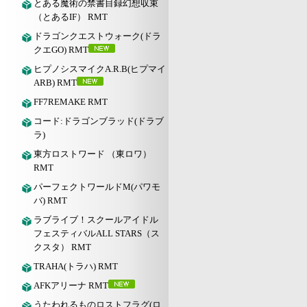
とある魔術の禁書目録幻想収束
（とあるIF） RMT
ドラゴンクエストウォーク(ドラ
クエGO) RMT
ヒプノシスマイクA.R.B(ヒプマイ
ARB) RMT
FF7REMAKE RMT
コード:ドラゴンブラッド(ドラブ
ラ)
東方ロストワード （東ロワ）
RMT
パーフェクトワールドM(パワモ
バ) RMT
ラブライブ！スクールアイドル
フェスティバルALL STARS（ス
クスタ） RMT
TRAHA(トラハ) RMT
AFKアリーナ RMT
うたわれるものロストフラグ(ロ