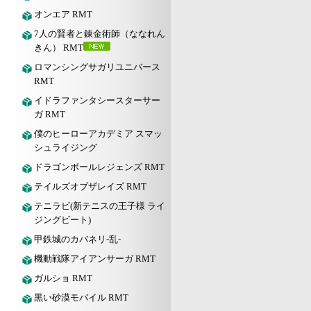
オンエア RMT
7人の賢者と錬金術師（ななれん
きん） RMT
ロマンシングサガリユニバース
RMT
イドラファンタシースターサー
ガ RMT
僕のヒーローアカデミア スマッ
シュライジング
ドラゴンボールレジェンズ RMT
テイルズオブザレイズ RMT
テニラビ(新テニスの王子様 ライ
ジングビート)
甲鉄城のカバネリ-乱-
機動戦隊アイアンサーガ RMT
ガルショ RMT
黒い砂漠モバイル RMT