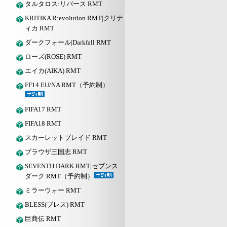
タルタロス:リバース RMT
KRITIKA R:evolution RMT|クリテ
ィカ RMT
ダークフォール|Darkfall RMT
ローズ(ROSE) RMT
エイカ(AIKA) RMT
FF14 EU/NA RMT（予約制）
FIFA17 RMT
FIFA18 RMT
スカーレットブレイド RMT
ブラウザ三国志 RMT
SEVENTH DARK RMT|セブンス
ダーク RMT（予約制）
ミラーウォー RMT
BLESS(ブレス) RMT
巨商伝 RMT