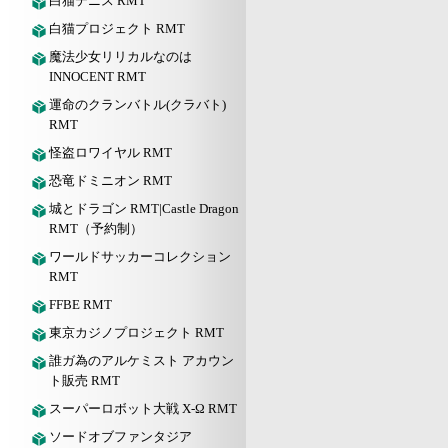
白猫テニス RMT
白猫プロジェクト RMT
魔法少女リリカルなのは
INNOCENT RMT
運命のクランバトル(クラバト)
RMT
怪盗ロワイヤル RMT
恐竜ドミニオン RMT
城とドラゴン RMT|Castle Dragon
RMT（予約制）
ワールドサッカーコレクション
RMT
FFBE RMT
東京カジノプロジェクト RMT
誰ガ為のアルケミスト アカウン
ト販売 RMT
スーパーロボット大戦 X-Ω RMT
ソードオブファンタジア