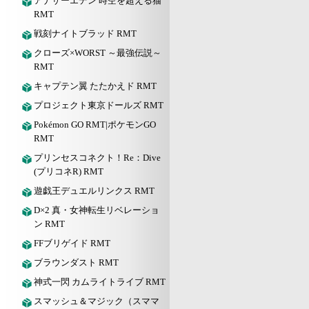
アナザーエデン 時空を超える猫
RMT
戦刻ナイトブラッド RMT
クローズ×WORST ～最強伝説～
RMT
キャプテン翼 たたかえド RMT
プロジェクト東京ドールズ RMT
Pokémon GO RMT|ポケモンGO
RMT
プリンセスコネクト！Re：Dive
(プリコネR) RMT
遊戯王デュエルリンクス RMT
D×2 真・女神転生リベレーショ
ン RMT
FFブリゲイド RMT
ブラウンダスト RMT
神式一閃 カムライトライブ RMT
スマッシュ＆マジック（スママ