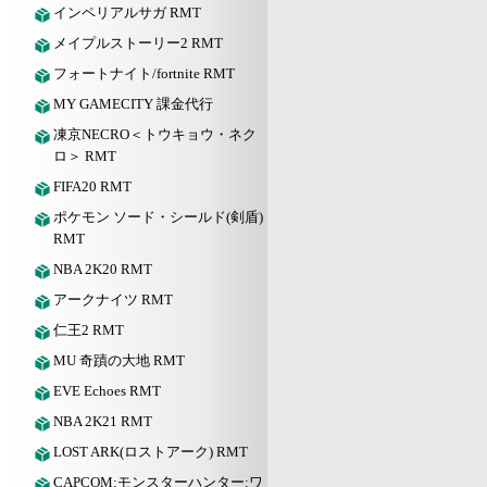
インペリアルサガ RMT
メイプルストーリー2 RMT
フォートナイト/fortnite RMT
MY GAMECITY 課金代行
凍京NECRO＜トウキョウ・ネク
ロ＞ RMT
FIFA20 RMT
ポケモン ソード・シールド(剣盾)
RMT
NBA 2K20 RMT
アークナイツ RMT
仁王2 RMT
MU 奇蹟の大地 RMT
EVE Echoes RMT
NBA 2K21 RMT
LOST ARK(ロストアーク) RMT
CAPCOM:モンスターハンター:ワ