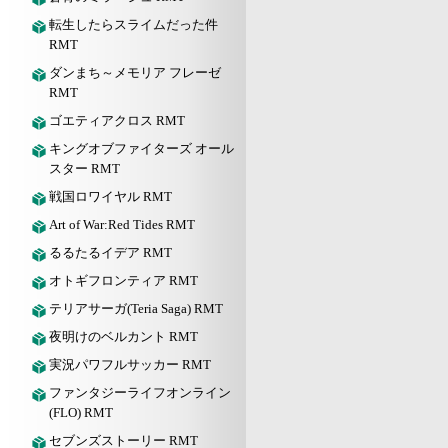
転生したらスライムだった件
RMT
ダンまち～メモリア フレーゼ
RMT
ゴエティアクロス RMT
キングオブファイターズ オール
スター RMT
戦国ロワイヤル RMT
Art of War:Red Tides RMT
るるたるイデア RMT
オトギフロンティア RMT
テリアサーガ(Teria Saga) RMT
夜明けのベルカント RMT
実況パワフルサッカー RMT
ファンタジーライフオンライン
(FLO) RMT
セブンズストーリー RMT