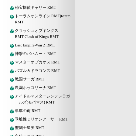
秘宝探偵キャリー RMT
トーラムオンライン RMT|toram
RMT
クラッシュオブキングス
RMT|Clash of Kings RMT
Last Empire-War Z RMT
神撃のバハムート RMT
マスターオブカオス RMT
パズル＆ドラゴンズ RMT
戦国サーガ RMT
農園ホッコリーナ RMT
アイドルマスターシンデレラガ
ールズ(モバマス) RMT
単車の虎 RMT
乖離性ミリオンアーサー RMT
聖闘士星矢 RMT