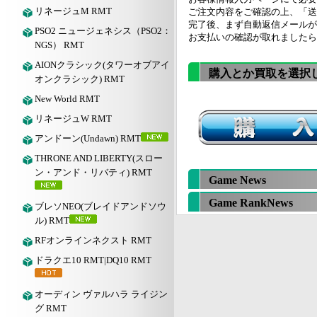
リネージュM RMT
ご注文内容をご確認の上、「送
完了後、まず自動返信メールが
PSO2 ニュージェネシス（PSO2：
お支払いの確認が取れましたら
NGS） RMT
AIONクラシック(タワーオブアイ
購入とか買取を選択
オンクラシック) RMT
New World RMT
リネージュW RMT
アンドーン(Undawn) RMT
THRONE AND LIBERTY(スロー
ン・アンド・リバティ) RMT
Game News
Game RankNews
ブレソNEO(ブレイドアンドソウ
ル) RMT
RFオンラインネクスト RMT
ドラクエ10 RMT|DQ10 RMT
オーディン ヴァルハラ ライジン
グ RMT