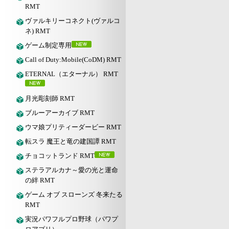
RMT
ヴァルキリーコネクト(ヴァルコ
ネ) RMT
ゲーム制定専用
Call of Duty:Mobile(CoDM) RMT
ETERNAL（エターナル） RMT
月光彫刻師 RMT
ブルーアーカイブ RMT
ウマ娘プリティーダービー RMT
転スラ 魔王と竜の建国譚 RMT
チョコットランド RMT
ステラアルカナ～愛の光と運命
の絆 RMT
ゲーム オブ スローンズ 冬来たる
RMT
実況パワフルプロ野球（パワプ