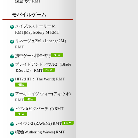
課金代行 RMT
モバイルゲーム
メイプルストーリー M
RMT|MapleStory M RMT
リネージュ2M（Lineage2M）
RMT
携帯ゲーム課金代行
ブレイドアンドソウル2（Blade
＆Soul2） RMT
HIT2(HIT： The World) RMT
アーキエイジ ウォー(アキウオ)
RMT
ピグパ(ピグパーティ) RMT
レイヴン2 (RAVEN2) RMT
鳴潮(Wuthering Waves) RMT