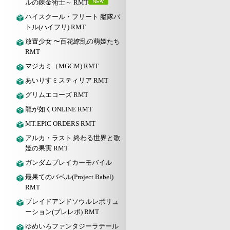
ルの錬金術士～ RMT
ハイスクール・フリート 艦隊バ
トル(ハイフリ) RMT
放置少女 〜百花繚乱の萌姫たち
RMT
マジカミ（MGCM) RMT
あいりすミスティリア RMT
グリムエコーズ RMT
龍が如くONLINE RMT
MT:EPIC ORDERS RMT
アルカ・ラスト 終わる世界と歌
姫の果実 RMT
ガンダムブレイカーモバイル
最果てのバベル(Project Babel)
RMT
ブレイドアンドソウルレボリュ
ーション(ブレレボ) RMT
ゆめいろファンタジーラテール