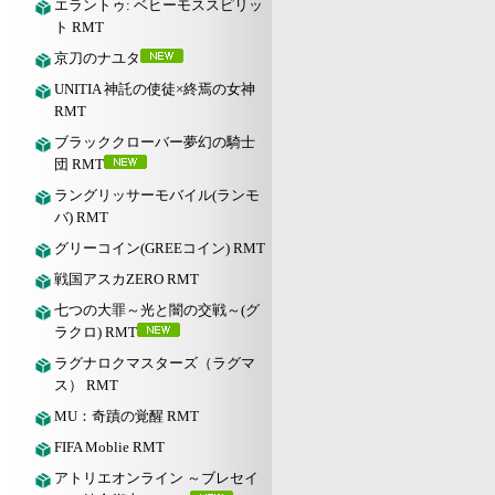
エラントゥ: ベヒーモススピリッ
ト RMT
京刀のナユタ
UNITIA 神託の使徒×終焉の女神
RMT
ブラッククローバー夢幻の騎士
団 RMT
ラングリッサーモバイル(ランモ
バ) RMT
グリーコイン(GREEコイン) RMT
戦国アスカZERO RMT
七つの大罪～光と闇の交戦～(グ
ラクロ) RMT
ラグナロクマスターズ（ラグマ
ス） RMT
MU：奇蹟の覚醒 RMT
FIFA Moblie RMT
アトリエオンライン ～ブレセイ