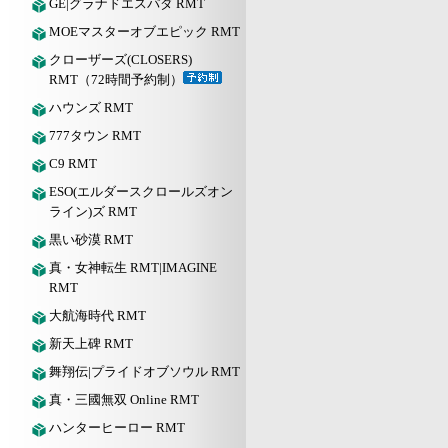
GE|グラナドエスパダ RMT
MOEマスターオブエピック RMT
クローザーズ(CLOSERS)
RMT（72時間予約制）
ハウンズ RMT
777タウン RMT
C9 RMT
ESO(エルダースクロールズオン
ライン)ズ RMT
黒い砂漠 RMT
真・女神転生 RMT|IMAGINE
RMT
大航海時代 RMT
新天上碑 RMT
舞翔伝|プライドオブソウル RMT
真・三國無双 Online RMT
ハンターヒーロー RMT