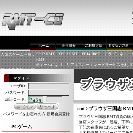
PSO2 RMT
TERA RMT
FF14 RMT
ドラゴンネスト 
人気のゲーム一覧：
RMT
◎ゲームにより、リアルマネートレードサービスを利用
用は自己責任でお願いいたします
ユーザID:
パスワード:
認証コード:
rmt
>
ブラウザ三国志 RM
パスワードをお忘れの方
新規会員登録
ブラウザ三国志 RMT通貨の
当店スタッフが、迅速、丁寧に
PCゲーム
下記の在庫表にあるご希望サー
お客様情報入力ページにて必要