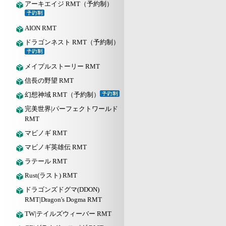
アーキエイジ RMT（予約制）
AION RMT
ドラゴンネスト RMT（予約制）
メイプルストーリー RMT
信長の野望 RMT
幻想神域 RMT（予約制）
完美世界|パーフェクトワールド
RMT
マビノギ RMT
マビノギ英雄伝 RMT
ラテール RMT
Rust(ラスト) RMT
ドラゴンズドグマ(DDON)
RMT|Dragon's Dogma RMT
TW|テイルズウィーバー RMT