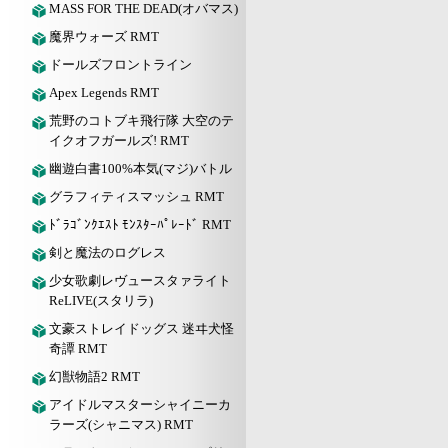
MASS FOR THE DEAD(オバマス)
魔界ウォーズ RMT
ドールズフロントライン
Apex Legends RMT
荒野のコトブキ飛行隊 大空のテ
イクオフガールズ! RMT
幽遊白書100%本気(マジ)バトル
グラフィティスマッシュ RMT
ﾄﾞﾗｺﾞﾝｸｴｽﾄ ﾓﾝｽﾀｰﾊﾟﾚｰﾄﾞ RMT
剣と魔法のログレス
少女歌劇レヴュースタァライト
ReLIVE(スタリラ)
文豪ストレイドッグス 迷ヰ犬怪
奇譚 RMT
幻獣物語2 RMT
アイドルマスターシャイニーカ
ラーズ(シャニマス) RMT