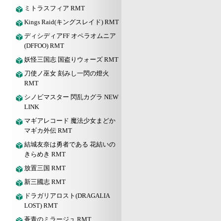
ミトラスフィア RMT
Kings Raid(キングスレイド) RMT
ディシディアFF オペラオムニア
(DFFOO) RMT
妖怪三国志 国盗りウォーズ RMT
刀使ノ巫女 刻みし一閃の燈火
RMT
シノビマスター 閃乱カグラ NEW
LINK
マギアレコード 魔法少女まどか
マギカ外伝 RMT
結城友奈は勇者である 花結いの
きらめき RMT
放置三国 RMT
新三國志 RMT
ドラガリアロスト(DRAGALIA
LOST) RMT
蒼青のミラージュ RMT