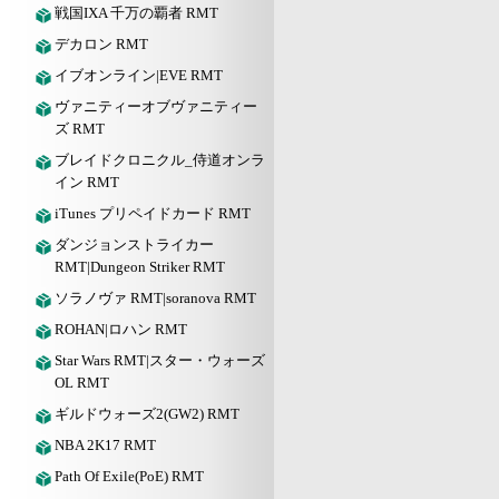
戦国IXA 千万の覇者 RMT
デカロン RMT
イブオンライン|EVE RMT
ヴァニティーオブヴァニティー
ズ RMT
ブレイドクロニクル_侍道オンラ
イン RMT
iTunes プリペイドカード RMT
ダンジョンストライカー
RMT|Dungeon Striker RMT
ソラノヴァ RMT|soranova RMT
ROHAN|ロハン RMT
Star Wars RMT|スター・ウォーズ
OL RMT
ギルドウォーズ2(GW2) RMT
NBA 2K17 RMT
Path Of Exile(PoE) RMT