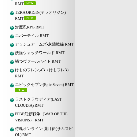
RMT
TERA ORIGIN(テラオリジン)
RMT
対魔忍RPG RMT
エバーテイル RMT
アッシュアームズ‐灰燼戦線 RMT
妖怪ウォッチワールド RMT
禍つヴァールハイト RMT
けものフレンズ3（けもフレ3）
RMT
エピックセブン(Epic Seven) RMT
ラストクラウディア(LAST
CLOUDIA) RMT
FFBE幻影戦争（WAR OF THE
VISIONS） RMT
侍魂オンライン 朧月伝(サムスピ
OL) RMT