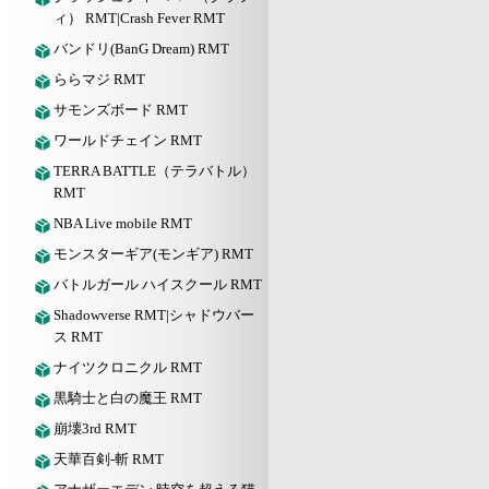
ィ） RMT|Crash Fever RMT
バンドリ(BanG Dream) RMT
ららマジ RMT
サモンズボード RMT
ワールドチェイン RMT
TERRA BATTLE（テラバトル）
RMT
NBA Live mobile RMT
モンスターギア(モンギア) RMT
バトルガール ハイスクール RMT
Shadowverse RMT|シャドウバー
ス RMT
ナイツクロニクル RMT
黒騎士と白の魔王 RMT
崩壊3rd RMT
天華百剣-斬 RMT