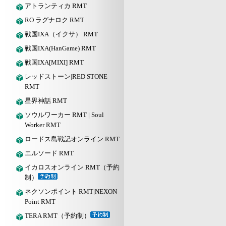
アトランティカ RMT
RO ラグナロク RMT
戦国IXA（イクサ） RMT
戦国IXA(HanGame) RMT
戦国IXA[MIXI] RMT
レッドストーン|RED STONE
RMT
星界神話 RMT
ソウルワーカー RMT | Soul
Worker RMT
ロードス島戦記オンライン RMT
エルソード RMT
イカロスオンライン RMT（予約
制）
ネクソンポイント RMT|NEXON
Point RMT
TERA RMT（予約制）