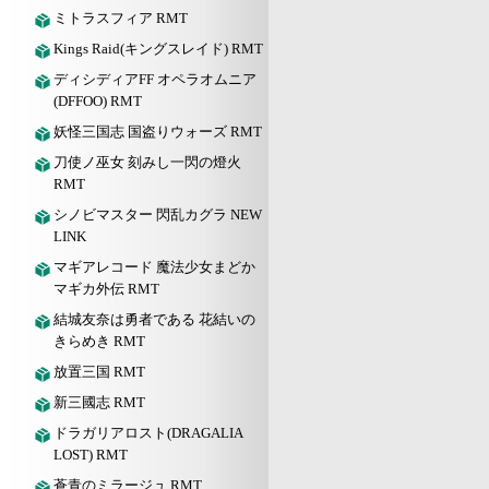
ミトラスフィア RMT
Kings Raid(キングスレイド) RMT
ディシディアFF オペラオムニア
(DFFOO) RMT
妖怪三国志 国盗りウォーズ RMT
刀使ノ巫女 刻みし一閃の燈火
RMT
シノビマスター 閃乱カグラ NEW
LINK
マギアレコード 魔法少女まどか
マギカ外伝 RMT
結城友奈は勇者である 花結いの
きらめき RMT
放置三国 RMT
新三國志 RMT
ドラガリアロスト(DRAGALIA
LOST) RMT
蒼青のミラージュ RMT