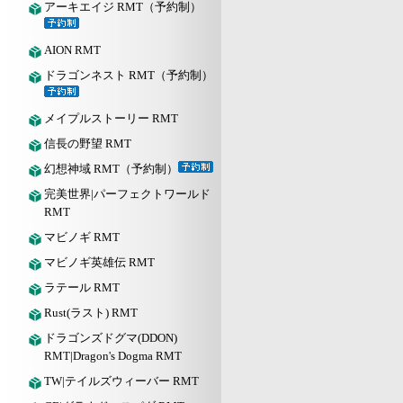
アーキエイジ RMT（予約制）
AION RMT
ドラゴンネスト RMT（予約制）
メイプルストーリー RMT
信長の野望 RMT
幻想神域 RMT（予約制）
完美世界|パーフェクトワールド
RMT
マビノギ RMT
マビノギ英雄伝 RMT
ラテール RMT
Rust(ラスト) RMT
ドラゴンズドグマ(DDON)
RMT|Dragon's Dogma RMT
TW|テイルズウィーバー RMT