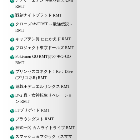
アナザーエデン 時空を超える猫
RMT
戦刻ナイトブラッド RMT
クローズ×WORST ～最強伝説～
RMT
キャプテン翼 たたかえド RMT
プロジェクト東京ドールズ RMT
Pokémon GO RMT|ポケモンGO
RMT
プリンセスコネクト！Re：Dive
(プリコネR) RMT
遊戯王デュエルリンクス RMT
D×2 真・女神転生リベレーショ
ン RMT
FFブリゲイド RMT
ブラウンダスト RMT
神式一閃 カムライトライブ RMT
スマッシュ＆マジック（スママ