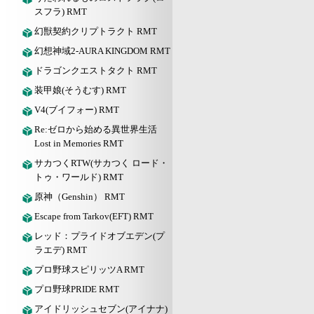
スフラ) RMT
幻獣契約クリプトラクト RMT
幻想神域2-AURA KINGDOM RMT
ドラゴンクエストタクト RMT
装甲娘(そうむす) RMT
V4(ブイフォー) RMT
Re:ゼロから始める異世界生活
Lost in Memories RMT
サカつくRTW(サカつく ロード・
トゥ・ワールド) RMT
原神（Genshin） RMT
Escape from Tarkov(EFT) RMT
レッド：プライドオブエデン(プ
ラエデ) RMT
プロ野球スピリッツA RMT
プロ野球PRIDE RMT
アイドリッシュセブン(アイナナ)