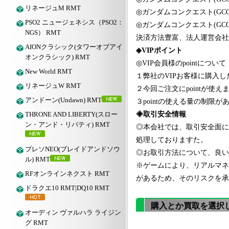
リネージュM RMT
◎
ガンダムコンクエスト
(GC
PSO2 ニュージェネシス（PSO2：
◎
ガンダムコンクエスト
(GC
NGS） RMT
決済方法豊富、法人運営会社
AIONクラシック(タワーオブアイ
◈VIPポイント
オンクラシック) RMT
◎VIP会員様のpointについて
New World RMT
１弊社のVIPお客様に購入し
リネージュW RMT
２今回ご注文にpointが使えま
アンドーン(Undawn) RMT
３pointの使える量の制
THRONE AND LIBERTY(スロー
◈取引安全情報
ン・アンド・リバティ) RMT
◎本会社では、取引安全面に
処理しておりますた。
ブレソNEO(ブレイドアンドソウ
◎お取引方法について、良いア
ル) RMT
※ゲームにより、リアルマネ
RFオンラインネクスト RMT
があるため、そのリスクを承
ドラクエ10 RMT|DQ10 RMT
購入とか買取を選択
オーディン ヴァルハラ ライジン
グ RMT