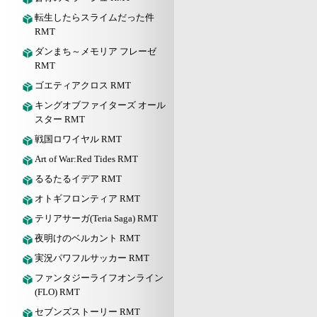
転生したらスライムだった件
RMT
ダンまち～メモリア フレーゼ
RMT
ゴエティアクロス RMT
キングオブファイターズ オール
スター RMT
戦国ロワイヤル RMT
Art of War:Red Tides RMT
るるたるイデア RMT
オトギフロンティア RMT
テリアサーガ(Teria Saga) RMT
夜明けのベルカント RMT
実況パワフルサッカー RMT
ファンタジーライフオンライン
(FLO) RMT
セブンズストーリー RMT