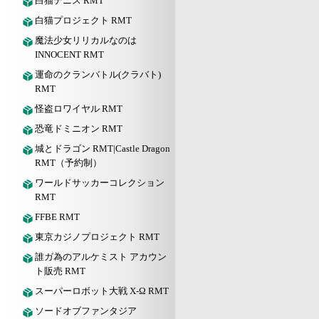
白猫テニス RMT
白猫プロジェクト RMT
魔法少女リリカルなのは
INNOCENT RMT
運命のクランバトル(クラバト)
RMT
怪盗ロワイヤル RMT
恐竜ドミニオン RMT
城とドラゴン RMT|Castle Dragon
RMT（予約制）
ワールドサッカーコレクション
RMT
FFBE RMT
東京カジノプロジェクト RMT
誰ガ為のアルケミスト アカウン
ト販売 RMT
スーパーロボット大戦 X-Ω RMT
ソードオブファンタジア