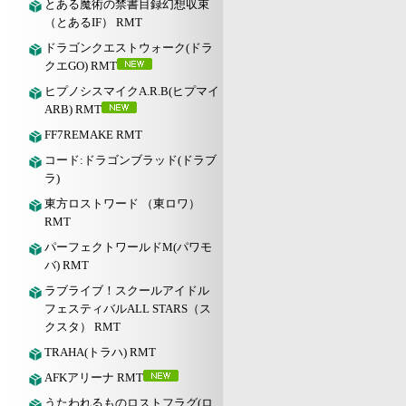
とある魔術の禁書目録幻想収束
（とあるIF） RMT
ドラゴンクエストウォーク(ドラ
クエGO) RMT
ヒプノシスマイクA.R.B(ヒプマイ
ARB) RMT
FF7REMAKE RMT
コード:ドラゴンブラッド(ドラブ
ラ)
東方ロストワード （東ロワ）
RMT
パーフェクトワールドM(パワモ
バ) RMT
ラブライブ！スクールアイドル
フェスティバルALL STARS（ス
クスタ） RMT
TRAHA(トラハ) RMT
AFKアリーナ RMT
うたわれるものロストフラグ(ロ