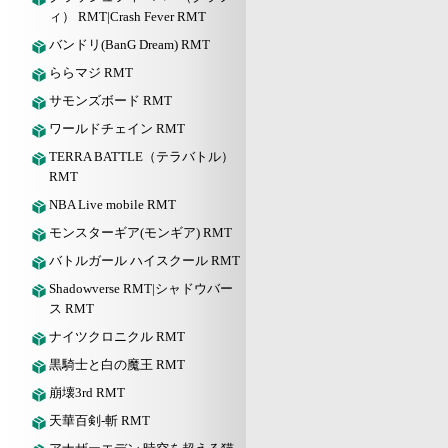
ィ） RMT|Crash Fever RMT
バンドリ(BanG Dream) RMT
ららマジ RMT
サモンズボード RMT
ワールドチェイン RMT
TERRA BATTLE（テラバトル）
RMT
NBA Live mobile RMT
モンスターギア(モンギア) RMT
バトルガール ハイスクール RMT
Shadowverse RMT|シャドウバー
ス RMT
ナイツクロニクル RMT
黒騎士と白の魔王 RMT
崩壊3rd RMT
天華百剣-斬 RMT