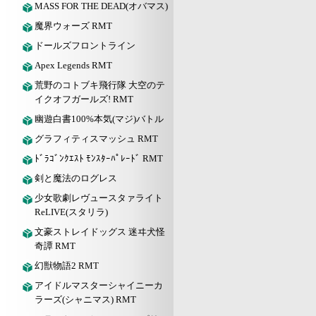
MASS FOR THE DEAD(オバマス)
魔界ウォーズ RMT
ドールズフロントライン
Apex Legends RMT
荒野のコトブキ飛行隊 大空のテ
イクオフガールズ! RMT
幽遊白書100%本気(マジ)バトル
グラフィティスマッシュ RMT
ﾄﾞﾗｺﾞﾝｸｴｽﾄ ﾓﾝｽﾀｰﾊﾟﾚｰﾄﾞ RMT
剣と魔法のログレス
少女歌劇レヴュースタァライト
ReLIVE(スタリラ)
文豪ストレイドッグス 迷ヰ犬怪
奇譚 RMT
幻獣物語2 RMT
アイドルマスターシャイニーカ
ラーズ(シャニマス) RMT