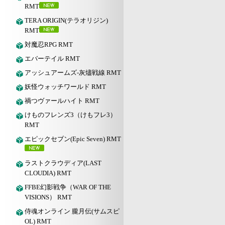
RMT
TERA ORIGIN(テラオリジン)
RMT
対魔忍RPG RMT
エバーテイル RMT
アッシュアームズ‐灰燼戦線 RMT
妖怪ウォッチワールド RMT
禍つヴァールハイト RMT
けものフレンズ3（けもフレ3）
RMT
エピックセブン(Epic Seven) RMT
ラストクラウディア(LAST
CLOUDIA) RMT
FFBE幻影戦争（WAR OF THE
VISIONS） RMT
侍魂オンライン 朧月伝(サムスピ
OL) RMT