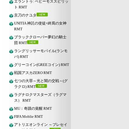
エラントゥ: ベヒーモススピリッ
ト RMT
京刀のナユタ
UNITIA 神託の使徒×終焉の女神
RMT
ブラッククローバー夢幻の騎士
団 RMT
ラングリッサーモバイル(ランモ
バ) RMT
グリーコイン(GREEコイン) RMT
戦国アスカZERO RMT
七つの大罪～光と闇の交戦～(グ
ラクロ) RMT
ラグナロクマスターズ（ラグマ
ス） RMT
MU：奇蹟の覚醒 RMT
FIFA Moblie RMT
アトリエオンライン ～ブレセイ