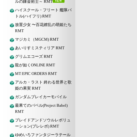
ルの錬金術士～ RMT
ハイスクール・フリート 艦隊バ
トル(ハイフリ) RMT
放置少女 〜百花繚乱の萌姫たち
RMT
マジカミ（MGCM) RMT
あいりすミスティリア RMT
グリムエコーズ RMT
龍が如くONLINE RMT
MT:EPIC ORDERS RMT
アルカ・ラスト 終わる世界と歌
姫の果実 RMT
ガンダムブレイカーモバイル
最果てのバベル(Project Babel)
RMT
ブレイドアンドソウルレボリュ
ーション(ブレレボ) RMT
ゆめいろファンタジーラテール