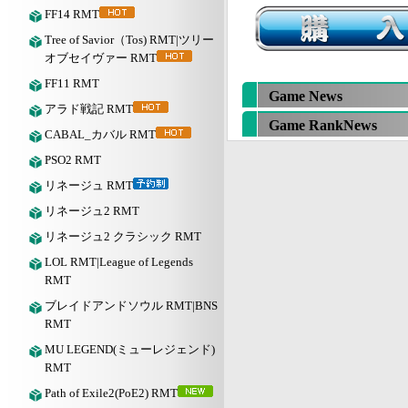
FF14 RMT
Tree of Savior（Tos) RMT|ツリー
オブセイヴァー RMT
FF11 RMT
Game News
アラド戦記 RMT
Game RankNews
CABAL_カバル RMT
PSO2 RMT
リネージュ RMT
リネージュ2 RMT
リネージュ2 クラシック RMT
LOL RMT|League of Legends
RMT
ブレイドアンドソウル RMT|BNS
RMT
MU LEGEND(ミューレジェンド)
RMT
Path of Exile2(PoE2) RMT