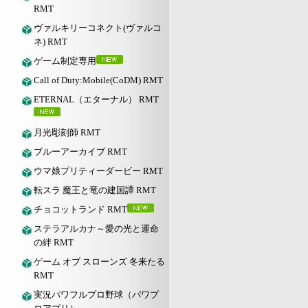
RMT
ヴァルキリーコネクト(ヴァルコ
ネ) RMT
ゲーム制定専用
Call of Duty:Mobile(CoDM) RMT
ETERNAL（エターナル） RMT
月光彫刻師 RMT
ブルーアーカイブ RMT
ウマ娘プリティーダービー RMT
転スラ 魔王と竜の建国譚 RMT
チョコットランド RMT
ステラアルカナ～愛の光と運命
の絆 RMT
ゲーム オブ スローンズ 冬来たる
RMT
実況パワフルプロ野球（パワプ