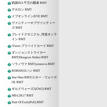
戦国IXA 千万の覇者 RMT
デカロン RMT
イブオンライン|EVE RMT
ヴァニティーオブヴァニティー
ズ RMT
ブレイドクロニクル_侍道オンラ
イン RMT
iTunes プリペイドカード RMT
ダンジョンストライカー
RMT|Dungeon Striker RMT
ソラノヴァ RMT|soranova RMT
ROHAN|ロハン RMT
Star Wars RMT|スター・ウォーズ
OL RMT
ギルドウォーズ2(GW2) RMT
NBA 2K17 RMT
Path Of Exile(PoE) RMT