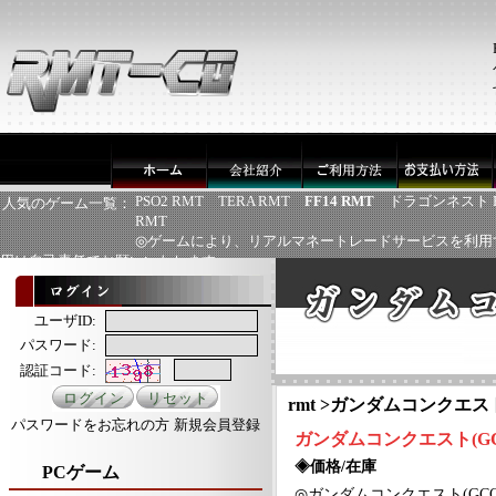
PSO2 RMT
TERA RMT
FF14 RMT
ドラゴンネスト 
人気のゲーム一覧：
RMT
◎ゲームにより、リアルマネートレードサービスを利用
用は自己責任でお願いいたします
ユーザID:
パスワード:
認証コード:
rmt
>
ガンダムコンクエスト(
パスワードをお忘れの方
新規会員登録
ガンダムコンクエスト(GC
◈価格/在庫
PCゲーム
◎
ガンダムコンクエスト
(GC