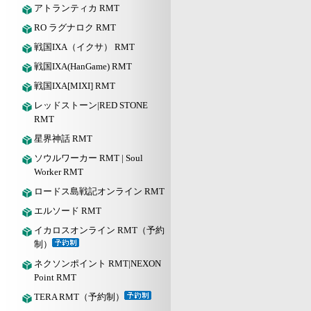
アトランティカ RMT
RO ラグナロク RMT
戦国IXA（イクサ） RMT
戦国IXA(HanGame) RMT
戦国IXA[MIXI] RMT
レッドストーン|RED STONE
RMT
星界神話 RMT
ソウルワーカー RMT | Soul
Worker RMT
ロードス島戦記オンライン RMT
エルソード RMT
イカロスオンライン RMT（予約
制）
ネクソンポイント RMT|NEXON
Point RMT
TERA RMT（予約制）