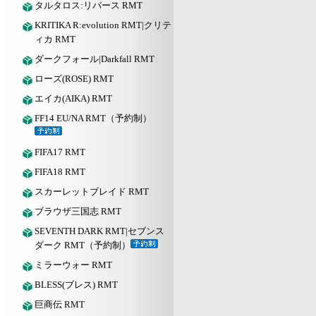
タルタロス:リバース RMT
KRITIKA R:evolution RMT|クリテ
ィカ RMT
ダークフォール|Darkfall RMT
ローズ(ROSE) RMT
エイカ(AIKA) RMT
FF14 EU/NA RMT（予約制）
FIFA17 RMT
FIFA18 RMT
スカーレットブレイド RMT
ブラウザ三国志 RMT
SEVENTH DARK RMT|セブンス
ダーク RMT（予約制）
ミラーウォー RMT
BLESS(ブレス) RMT
巨商伝 RMT