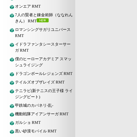
オンエア RMT
7人の賢者と錬金術師（ななれん
きん） RMT
ロマンシングサガリユニバース
RMT
イドラファンタシースターサー
ガ RMT
僕のヒーローアカデミア スマッ
シュライジング
ドラゴンボールレジェンズ RMT
テイルズオブザレイズ RMT
テニラビ(新テニスの王子様 ライ
ジングビート)
甲鉄城のカバネリ-乱-
機動戦隊アイアンサーガ RMT
ガルショ RMT
黒い砂漠モバイル RMT