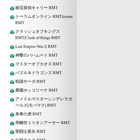
秘宝探偵キャリー RMT
トーラムオンライン RMT|toram
RMT
クラッシュオブキングス
RMT|Clash of Kings RMT
Last Empire-War Z RMT
神撃のバハムート RMT
マスターオブカオス RMT
パズル＆ドラゴンズ RMT
戦国サーガ RMT
農園ホッコリーナ RMT
アイドルマスターシンデレラガ
ールズ(モバマス) RMT
単車の虎 RMT
乖離性ミリオンアーサー RMT
聖闘士星矢 RMT