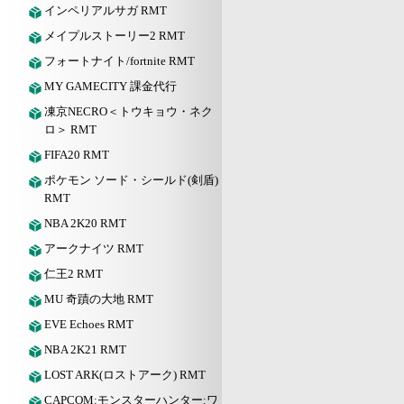
インペリアルサガ RMT
メイプルストーリー2 RMT
フォートナイト/fortnite RMT
MY GAMECITY 課金代行
凍京NECRO＜トウキョウ・ネク
ロ＞ RMT
FIFA20 RMT
ポケモン ソード・シールド(剣盾)
RMT
NBA 2K20 RMT
アークナイツ RMT
仁王2 RMT
MU 奇蹟の大地 RMT
EVE Echoes RMT
NBA 2K21 RMT
LOST ARK(ロストアーク) RMT
CAPCOM:モンスターハンター:ワ