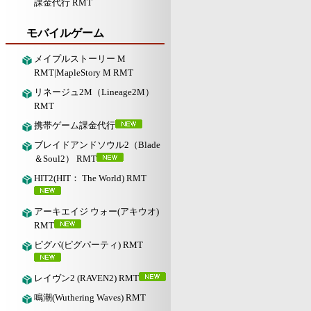
課金代行 RMT
モバイルゲーム
メイプルストーリー M
RMT|MapleStory M RMT
リネージュ2M（Lineage2M）
RMT
携帯ゲーム課金代行
ブレイドアンドソウル2（Blade
＆Soul2） RMT
HIT2(HIT： The World) RMT
アーキエイジ ウォー(アキウオ)
RMT
ピグパ(ピグパーティ) RMT
レイヴン2 (RAVEN2) RMT
鳴潮(Wuthering Waves) RMT