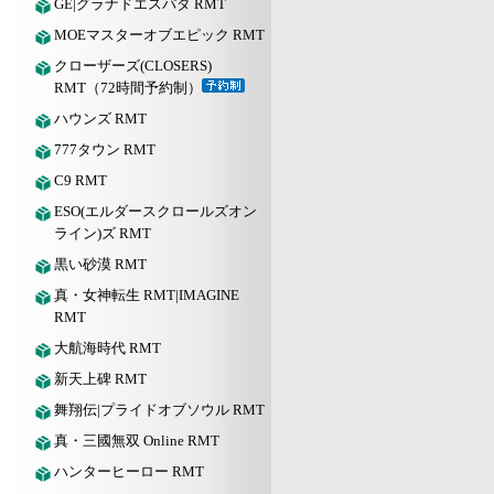
GE|グラナドエスパダ RMT
MOEマスターオブエピック RMT
クローザーズ(CLOSERS)
RMT（72時間予約制）
ハウンズ RMT
777タウン RMT
C9 RMT
ESO(エルダースクロールズオン
ライン)ズ RMT
黒い砂漠 RMT
真・女神転生 RMT|IMAGINE
RMT
大航海時代 RMT
新天上碑 RMT
舞翔伝|プライドオブソウル RMT
真・三國無双 Online RMT
ハンターヒーロー RMT