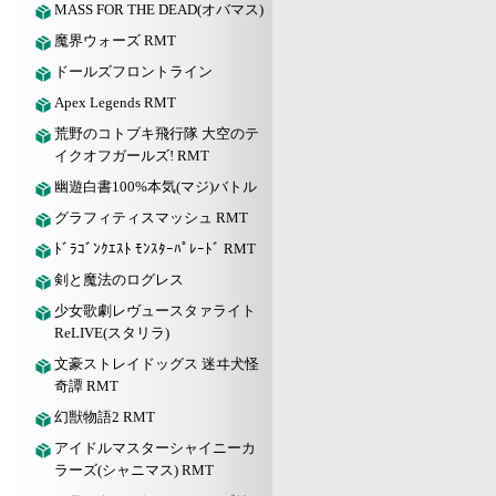
MASS FOR THE DEAD(オバマス)
魔界ウォーズ RMT
ドールズフロントライン
Apex Legends RMT
荒野のコトブキ飛行隊 大空のテ
イクオフガールズ! RMT
幽遊白書100%本気(マジ)バトル
グラフィティスマッシュ RMT
ﾄﾞﾗｺﾞﾝｸｴｽﾄ ﾓﾝｽﾀｰﾊﾟﾚｰﾄﾞ RMT
剣と魔法のログレス
少女歌劇レヴュースタァライト
ReLIVE(スタリラ)
文豪ストレイドッグス 迷ヰ犬怪
奇譚 RMT
幻獣物語2 RMT
アイドルマスターシャイニーカ
ラーズ(シャニマス) RMT