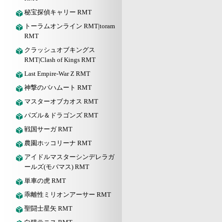
秘宝探偵キャリー RMT
トーラムオンライン RMT|toram
RMT
クラッシュオブキングス
RMT|Clash of Kings RMT
Last Empire-War Z RMT
神撃のバハムート RMT
マスターオブカオス RMT
パズル＆ドラゴンズ RMT
戦国サーガ RMT
農園ホッコリーナ RMT
アイドルマスターシンデレラガ
ールズ(モバマス) RMT
単車の虎 RMT
乖離性ミリオンアーサー RMT
聖闘士星矢 RMT