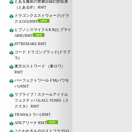
とある魔術の禁書目録幻想収束
（とあるIF） RMT
ドラゴンクエストウォーク(ドラ
クエGO) RMT
ヒプノシスマイクA.R.B(ヒプマイ
ARB) RMT
FF7REMAKE RMT
コード:ドラゴンブラッド(ドラブ
ラ)
東方ロストワード （東ロワ）
RMT
パーフェクトワールドM(パワモ
バ) RMT
ラブライブ！スクールアイドル
フェスティバルALL STARS（ス
クスタ） RMT
TRAHA(トラハ) RMT
AFKアリーナ RMT
うたわれるものロストフラグ(ロ