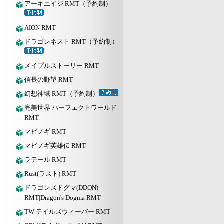
アーキエイジ RMT（予約制）
AION RMT
ドラゴンネスト RMT（予約制）
メイプルストーリー RMT
信長の野望 RMT
幻想神域 RMT（予約制）
完美世界|パーフェクトワールド
RMT
マビノギ RMT
マビノギ英雄伝 RMT
ラテール RMT
Rust(ラスト) RMT
ドラゴンズドグマ(DDON)
RMT|Dragon's Dogma RMT
TW|テイルズウィーバー RMT