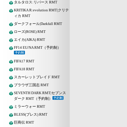
タルタロス:リバース RMT
KRITIKA R:evolution RMT|クリテ
ィカ RMT
ダークフォール|Darkfall RMT
ローズ(ROSE) RMT
エイカ(AIKA) RMT
FF14 EU/NA RMT（予約制）
FIFA17 RMT
FIFA18 RMT
スカーレットブレイド RMT
ブラウザ三国志 RMT
SEVENTH DARK RMT|セブンス
ダーク RMT（予約制）
ミラーウォー RMT
BLESS(ブレス) RMT
巨商伝 RMT