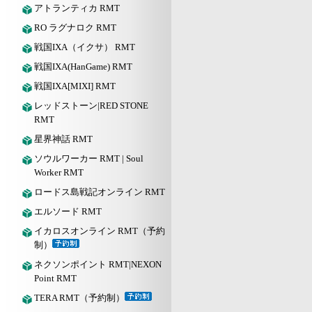
アトランティカ RMT
RO ラグナロク RMT
戦国IXA（イクサ） RMT
戦国IXA(HanGame) RMT
戦国IXA[MIXI] RMT
レッドストーン|RED STONE
RMT
星界神話 RMT
ソウルワーカー RMT | Soul
Worker RMT
ロードス島戦記オンライン RMT
エルソード RMT
イカロスオンライン RMT（予約
制）
ネクソンポイント RMT|NEXON
Point RMT
TERA RMT（予約制）