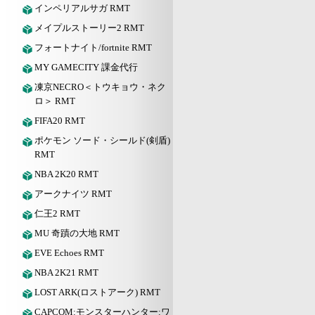
インペリアルサガ RMT
メイプルストーリー2 RMT
フォートナイト/fortnite RMT
MY GAMECITY 課金代行
凍京NECRO＜トウキョウ・ネク
ロ＞ RMT
FIFA20 RMT
ポケモン ソード・シールド(剣盾)
RMT
NBA 2K20 RMT
アークナイツ RMT
仁王2 RMT
MU 奇蹟の大地 RMT
EVE Echoes RMT
NBA 2K21 RMT
LOST ARK(ロストアーク) RMT
CAPCOM:モンスターハンター:ワ