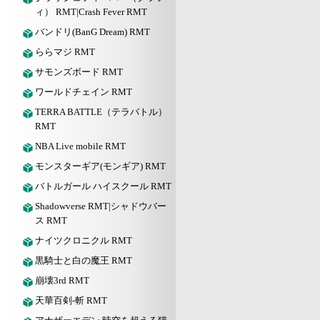
ィ） RMT|Crash Fever RMT
バンドリ(BanG Dream) RMT
ららマジ RMT
サモンズボード RMT
ワールドチェイン RMT
TERRA BATTLE（テラバトル）
RMT
NBA Live mobile RMT
モンスターギア(モンギア) RMT
バトルガール ハイスクール RMT
Shadowverse RMT|シャドウバー
ス RMT
ナイツクロニクル RMT
黒騎士と白の魔王 RMT
崩壊3rd RMT
天華百剣-斬 RMT