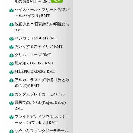
ルの錬金術士～ RMT
ハイスクール・フリート 艦隊バ
トル(ハイフリ) RMT
放置少女 〜百花繚乱の萌姫たち
RMT
マジカミ（MGCM) RMT
あいりすミスティリア RMT
グリムエコーズ RMT
龍が如くONLINE RMT
MT:EPIC ORDERS RMT
アルカ・ラスト 終わる世界と歌
姫の果実 RMT
ガンダムブレイカーモバイル
最果てのバベル(Project Babel)
RMT
ブレイドアンドソウルレボリュ
ーション(ブレレボ) RMT
ゆめいろファンタジーラテール