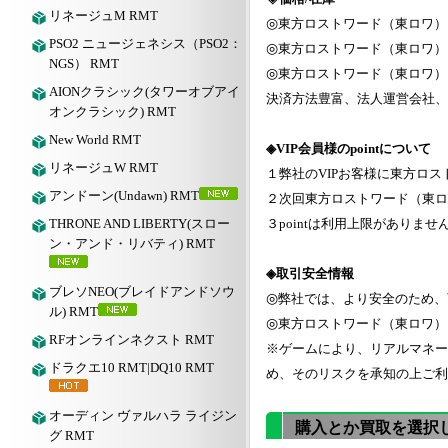
リネージュM RMT
◎
東方ロストワード（東ロワ） 
PSO2 ニュージェネシス（PSO2：
◎
東方ロストワード（東ロワ）
NGS） RMT
◎
東方ロストワード（東ロワ） 
AIONクラシック(タワーオブアイ
決済方法豊富、法人運営会社、
オンクラシック) RMT
New World RMT
◈VIP会員様のpointについて
リネージュW RMT
１弊社のVIPお客様に東方ロスト
アンドーン(Undawn) RMT
２次回東方ロストワード（東ロワ
THRONE AND LIBERTY(スロー
３pointは利用上限があり
ン・アンド・リバティ) RMT
◈取引安全情報
ブレソNEO(ブレイドアンドソウ
◎
弊社では、より安全のため、
ル) RMT
◎
東方ロストワード（東ロワ） 
RFオンラインネクスト RMT
※ゲームにより、リアルマネー
ドラクエ10 RMT|DQ10 RMT
め、そのリスクを承知の上ご利
オーディン ヴァルハラ ライジン
購入とか買取を選択
グ RMT