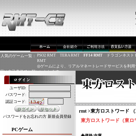
PSO2 RMT
TERA RMT
FF14 RMT
ドラゴンネスト 
人気のゲーム一覧：
RMT
◎ゲームにより、リアルマネートレードサービスを利用
用は自己責任でお願いいたします
ユーザID:
パスワード:
認証コード:
rmt
>
東方ロストワード （
パスワードをお忘れの方
新規会員登録
東方ロストワード（東ロワ
PCゲーム
◈価格/在庫