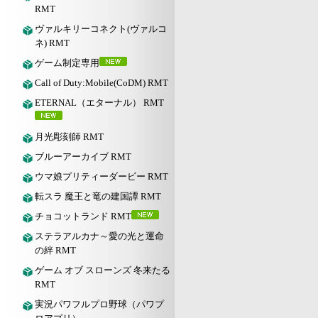
RMT
ヴァルキリーコネクト(ヴァルコ
ネ) RMT
ゲーム制定専用
Call of Duty:Mobile(CoDM) RMT
ETERNAL（エターナル） RMT
月光彫刻師 RMT
ブルーアーカイブ RMT
ウマ娘プリティーダービー RMT
転スラ 魔王と竜の建国譚 RMT
チョコットランド RMT
ステラアルカナ～愛の光と運命
の絆 RMT
ゲーム オブ スローンズ 冬来たる
RMT
実況パワフルプロ野球（パワプ