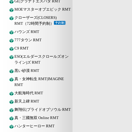
GE|グラナドエスパダ RMT
MOEマスターオブエピック RMT
クローザーズ(CLOSERS)
RMT（72時間予約制）
ハウンズ RMT
777タウン RMT
C9 RMT
ESO(エルダースクロールズオン
ライン)ズ RMT
黒い砂漠 RMT
真・女神転生 RMT|IMAGINE
RMT
大航海時代 RMT
新天上碑 RMT
舞翔伝|プライドオブソウル RMT
真・三國無双 Online RMT
ハンターヒーロー RMT