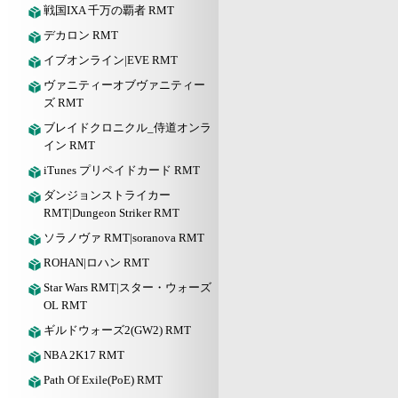
戦国IXA 千万の覇者 RMT
デカロン RMT
イブオンライン|EVE RMT
ヴァニティーオブヴァニティー
ズ RMT
ブレイドクロニクル_侍道オンラ
イン RMT
iTunes プリペイドカード RMT
ダンジョンストライカー
RMT|Dungeon Striker RMT
ソラノヴァ RMT|soranova RMT
ROHAN|ロハン RMT
Star Wars RMT|スター・ウォーズ
OL RMT
ギルドウォーズ2(GW2) RMT
NBA 2K17 RMT
Path Of Exile(PoE) RMT