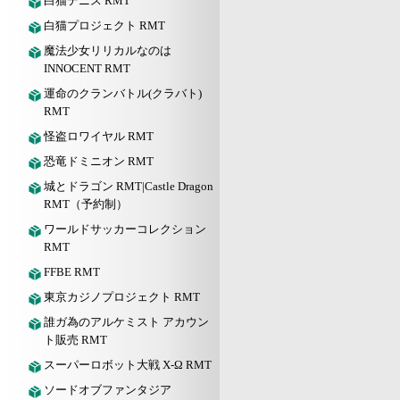
白猫テニス RMT
白猫プロジェクト RMT
魔法少女リリカルなのは
INNOCENT RMT
運命のクランバトル(クラバト)
RMT
怪盗ロワイヤル RMT
恐竜ドミニオン RMT
城とドラゴン RMT|Castle Dragon
RMT（予約制）
ワールドサッカーコレクション
RMT
FFBE RMT
東京カジノプロジェクト RMT
誰ガ為のアルケミスト アカウン
ト販売 RMT
スーパーロボット大戦 X-Ω RMT
ソードオブファンタジア