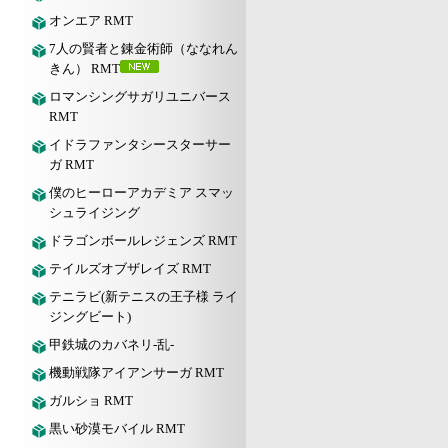
オンエア RMT
7人の賢者と錬金術師（ななれん
きん） RMT
ロマンシングサガリユニバース
RMT
イドラファンタシースターサー
ガ RMT
僕のヒーローアカデミア スマッ
シュライジング
ドラゴンボールレジェンズ RMT
テイルズオブザレイズ RMT
テニラビ(新テニスの王子様 ライ
ジングビート)
甲鉄城のカバネリ-乱-
機動戦隊アイアンサーガ RMT
ガルショ RMT
黒い砂漠モバイル RMT