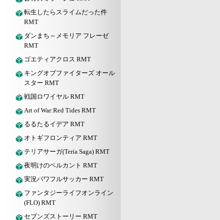
転生したらスライムだった件
RMT
ダンまち～メモリア フレーゼ
RMT
ゴエティアクロス RMT
キングオブファイターズ オール
スター RMT
戦国ロワイヤル RMT
Art of War:Red Tides RMT
るるたるイデア RMT
オトギフロンティア RMT
テリアサーガ(Teria Saga) RMT
夜明けのベルカント RMT
実況パワフルサッカー RMT
ファンタジーライフオンライン
(FLO) RMT
セブンズストーリー RMT