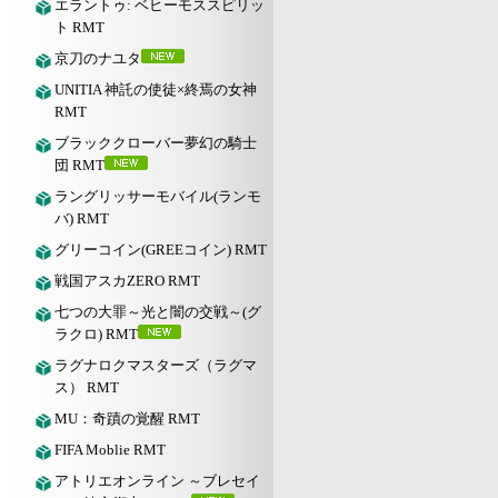
エラントゥ: ベヒーモススピリッ
ト RMT
京刀のナユタ
UNITIA 神託の使徒×終焉の女神
RMT
ブラッククローバー夢幻の騎士
団 RMT
ラングリッサーモバイル(ランモ
バ) RMT
グリーコイン(GREEコイン) RMT
戦国アスカZERO RMT
七つの大罪～光と闇の交戦～(グ
ラクロ) RMT
ラグナロクマスターズ（ラグマ
ス） RMT
MU：奇蹟の覚醒 RMT
FIFA Moblie RMT
アトリエオンライン ～ブレセイ