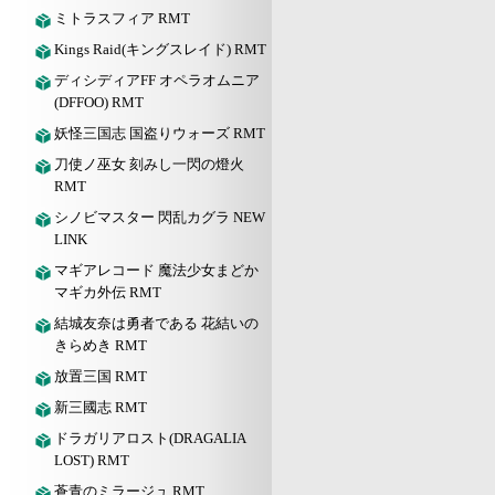
ミトラスフィア RMT
Kings Raid(キングスレイド) RMT
ディシディアFF オペラオムニア
(DFFOO) RMT
妖怪三国志 国盗りウォーズ RMT
刀使ノ巫女 刻みし一閃の燈火
RMT
シノビマスター 閃乱カグラ NEW
LINK
マギアレコード 魔法少女まどか
マギカ外伝 RMT
結城友奈は勇者である 花結いの
きらめき RMT
放置三国 RMT
新三國志 RMT
ドラガリアロスト(DRAGALIA
LOST) RMT
蒼青のミラージュ RMT