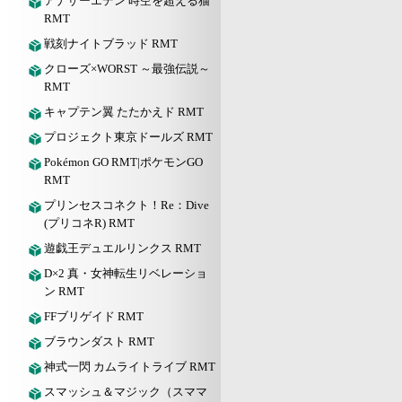
アナザーエデン 時空を超える猫
RMT
戦刻ナイトブラッド RMT
クローズ×WORST ～最強伝説～
RMT
キャプテン翼 たたかえド RMT
プロジェクト東京ドールズ RMT
Pokémon GO RMT|ポケモンGO
RMT
プリンセスコネクト！Re：Dive
(プリコネR) RMT
遊戯王デュエルリンクス RMT
D×2 真・女神転生リベレーショ
ン RMT
FFブリゲイド RMT
ブラウンダスト RMT
神式一閃 カムライトライブ RMT
スマッシュ＆マジック（スママ