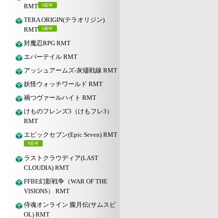
RMT
TERA ORIGIN(テラオリジン)
RMT
対魔忍RPG RMT
エバーテイル RMT
アッシュアームズ‐灰燼戦線 RMT
妖怪ウォッチワールド RMT
禍つヴァールハイト RMT
けものフレンズ3（けもフレ3）
RMT
エピックセブン(Epic Seven) RMT
ラストクラウディア(LAST
CLOUDIA) RMT
FFBE幻影戦争（WAR OF THE
VISIONS） RMT
侍魂オンライン 朧月伝(サムスピ
OL) RMT