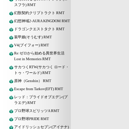
スフラ) RMT
幻獣契約クリプトラクト RMT
幻想神域2-AURA KINGDOM RMT
ドラゴンクエストタクト RMT
装甲娘(そうむす) RMT
V4(ブイフォー) RMT
Re:ゼロから始める異世界生活
Lost in Memories RMT
サカつくRTW(サカつく ロード・
トゥ・ワールド) RMT
原神（Genshin） RMT
Escape from Tarkov(EFT) RMT
レッド：プライドオブエデン(プ
ラエデ) RMT
プロ野球スピリッツA RMT
プロ野球PRIDE RMT
アイドリッシュセブン(アイナナ)