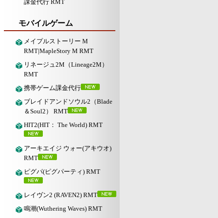
課金代行 RMT
モバイルゲーム
メイプルストーリー M
RMT|MapleStory M RMT
リネージュ2M（Lineage2M）
RMT
携帯ゲーム課金代行
ブレイドアンドソウル2（Blade
＆Soul2） RMT
HIT2(HIT： The World) RMT
アーキエイジ ウォー(アキウオ)
RMT
ピグパ(ピグパーティ) RMT
レイヴン2 (RAVEN2) RMT
鳴潮(Wuthering Waves) RMT