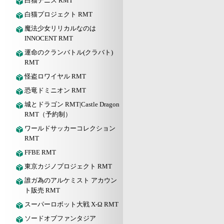
白猫テニス RMT
白猫プロジェクト RMT
魔法少女リリカルなのは
INNOCENT RMT
運命のクランバトル(クラバト)
RMT
怪盗ロワイヤル RMT
恐竜ドミニオン RMT
城とドラゴン RMT|Castle Dragon
RMT（予約制）
ワールドサッカーコレクション
RMT
FFBE RMT
東京カジノプロジェクト RMT
誰ガ為のアルケミスト アカウン
ト販売 RMT
スーパーロボット大戦 X-Ω RMT
ソードオブファンタジア