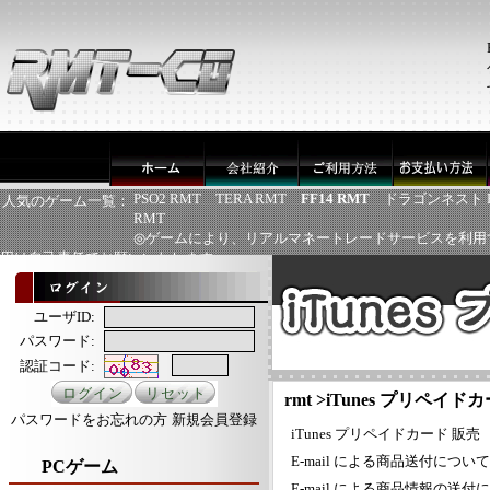
PSO2 RMT
TERA RMT
FF14 RMT
ドラゴンネスト 
人気のゲーム一覧：
RMT
◎ゲームにより、リアルマネートレードサービスを利用
用は自己責任でお願いいたします
ユーザID:
パスワード:
認証コード:
rmt
>
iTunes プリペイドカ
パスワードをお忘れの方
新規会員登録
iTunes プリペイドカード 販売
E-mail による商品送付につ
PCゲーム
E-mail による商品情報の