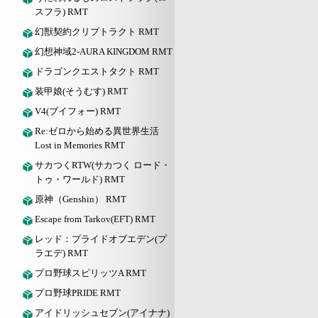
スフラ) RMT
幻獣契約クリプトラクト RMT
幻想神域2-AURA KINGDOM RMT
ドラゴンクエストタクト RMT
装甲娘(そうむす) RMT
V4(ブイフォー) RMT
Re:ゼロから始める異世界生活
Lost in Memories RMT
サカつくRTW(サカつく ロード・
トゥ・ワールド) RMT
原神（Genshin） RMT
Escape from Tarkov(EFT) RMT
レッド：プライドオブエデン(プ
ラエデ) RMT
プロ野球スピリッツA RMT
プロ野球PRIDE RMT
アイドリッシュセブン(アイナナ)