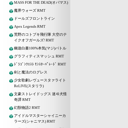
MASS FOR THE DEAD(オバマス)
魔界ウォーズ RMT
ドールズフロントライン
Apex Legends RMT
荒野のコトブキ飛行隊 大空のテ
イクオフガールズ! RMT
幽遊白書100%本気(マジ)バトル
グラフィティスマッシュ RMT
ﾄﾞﾗｺﾞﾝｸｴｽﾄ ﾓﾝｽﾀｰﾊﾟﾚｰﾄﾞ RMT
剣と魔法のログレス
少女歌劇レヴュースタァライト
ReLIVE(スタリラ)
文豪ストレイドッグス 迷ヰ犬怪
奇譚 RMT
幻獣物語2 RMT
アイドルマスターシャイニーカ
ラーズ(シャニマス) RMT