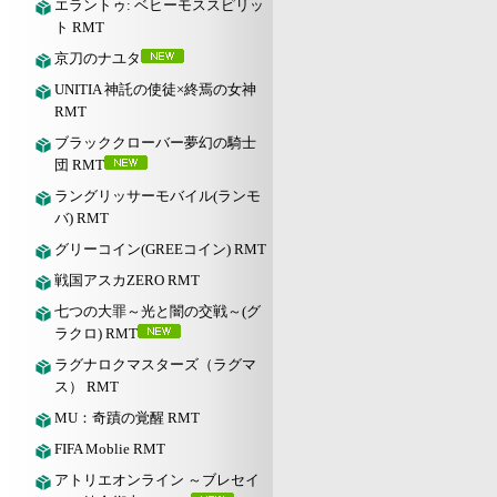
エラントゥ: ベヒーモススピリッ
ト RMT
京刀のナユタ
UNITIA 神託の使徒×終焉の女神
RMT
ブラッククローバー夢幻の騎士
団 RMT
ラングリッサーモバイル(ランモ
バ) RMT
グリーコイン(GREEコイン) RMT
戦国アスカZERO RMT
七つの大罪～光と闇の交戦～(グ
ラクロ) RMT
ラグナロクマスターズ（ラグマ
ス） RMT
MU：奇蹟の覚醒 RMT
FIFA Moblie RMT
アトリエオンライン ～ブレセイ