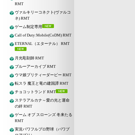
RMT
ヴァルキリーコネクト(ヴァルコ
ネ) RMT
ゲーム制定専用
Call of Duty:Mobile(CoDM) RMT
ETERNAL（エターナル） RMT
月光彫刻師 RMT
ブルーアーカイブ RMT
ウマ娘プリティーダービー RMT
転スラ 魔王と竜の建国譚 RMT
チョコットランド RMT
ステラアルカナ～愛の光と運命
の絆 RMT
ゲーム オブ スローンズ 冬来たる
RMT
実況パワフルプロ野球（パワプ