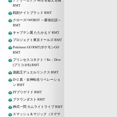
アナザーエデン 時空を超える猫
RMT
戦刻ナイトブラッド RMT
クローズ×WORST ～最強伝説～
RMT
キャプテン翼 たたかえド RMT
プロジェクト東京ドールズ RMT
Pokémon GO RMT|ポケモンGO
RMT
プリンセスコネクト！Re：Dive
(プリコネR) RMT
遊戯王デュエルリンクス RMT
D×2 真・女神転生リベレーショ
ン RMT
FFブリゲイド RMT
ブラウンダスト RMT
神式一閃 カムライトライブ RMT
スマッシュ＆マジック（スママ