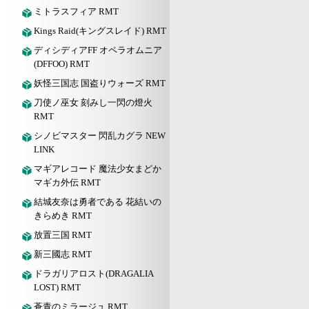
ミトラスフィア RMT
Kings Raid(キングスレイド) RMT
ディシディアFF オペラオムニア
(DFFOO) RMT
妖怪三国志 国盗りウォーズ RMT
刀使ノ巫女 刻みし一閃の燈火
RMT
シノビマスター 閃乱カグラ NEW
LINK
マギアレコード 魔法少女まどか
マギカ外伝 RMT
結城友奈は勇者である 花結いの
きらめき RMT
放置三国 RMT
新三國志 RMT
ドラガリアロスト(DRAGALIA
LOST) RMT
蒼青のミラージュ RMT