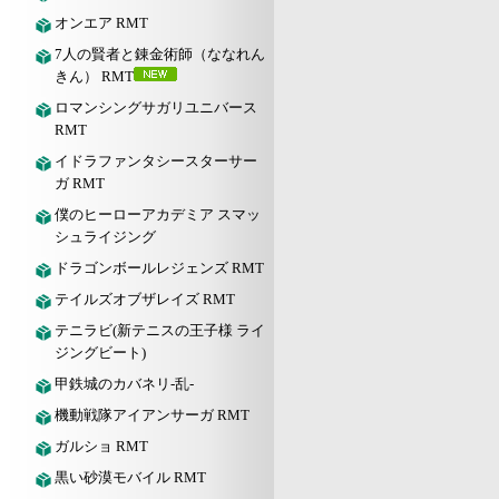
オンエア RMT
7人の賢者と錬金術師（ななれん
きん） RMT
ロマンシングサガリユニバース
RMT
イドラファンタシースターサー
ガ RMT
僕のヒーローアカデミア スマッ
シュライジング
ドラゴンボールレジェンズ RMT
テイルズオブザレイズ RMT
テニラビ(新テニスの王子様 ライ
ジングビート)
甲鉄城のカバネリ-乱-
機動戦隊アイアンサーガ RMT
ガルショ RMT
黒い砂漠モバイル RMT