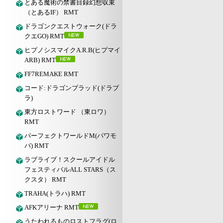
とある魔術の禁書目録幻想収束
（とあるIF） RMT
ドラゴンクエストウォーク(ドラ
クエGO) RMT
ヒプノシスマイクA.R.B(ヒプマイ
ARB) RMT
FF7REMAKE RMT
コード:ドラゴンブラッド(ドラブ
ラ)
東方ロストワード （東ロワ）
RMT
パーフェクトワールドM(パワモ
バ) RMT
ラブライブ！スクールアイドル
フェスティバルALL STARS（ス
クスタ） RMT
TRAHA(トラハ) RMT
AFKアリーナ RMT
うたわれるものロストフラグ(ロ