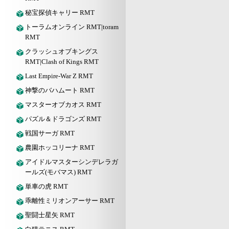
秘宝探偵キャリー RMT
トーラムオンライン RMT|toram
RMT
クラッシュオブキングス
RMT|Clash of Kings RMT
Last Empire-War Z RMT
神撃のバハムート RMT
マスターオブカオス RMT
パズル＆ドラゴンズ RMT
戦国サーガ RMT
農園ホッコリーナ RMT
アイドルマスターシンデレラガ
ールズ(モバマス) RMT
単車の虎 RMT
乖離性ミリオンアーサー RMT
聖闘士星矢 RMT