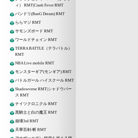
ィ） RMT|Crash Fever RMT
バンドリ(BanG Dream) RMT
ららマジ RMT
サモンズボード RMT
ワールドチェイン RMT
TERRA BATTLE（テラバトル）
RMT
NBA Live mobile RMT
モンスターギア(モンギア) RMT
バトルガール ハイスクール RMT
Shadowverse RMT|シャドウバー
ス RMT
ナイツクロニクル RMT
黒騎士と白の魔王 RMT
崩壊3rd RMT
天華百剣-斬 RMT