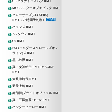
GE|グラナドエスパダ RMT
MOEマスターオブエピック RMT
クローザーズ(CLOSERS)
RMT（72時間予約制）
ハウンズ RMT
777タウン RMT
C9 RMT
ESO(エルダースクロールズオン
ライン)ズ RMT
黒い砂漠 RMT
真・女神転生 RMT|IMAGINE
RMT
大航海時代 RMT
新天上碑 RMT
舞翔伝|プライドオブソウル RMT
真・三國無双 Online RMT
ハンターヒーロー RMT