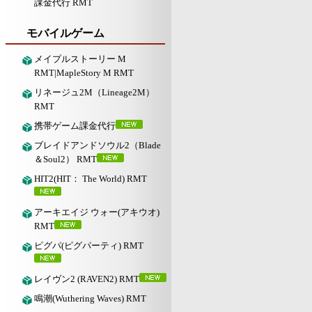
課金代行 RMT
モバイルゲーム
メイプルストーリー M
RMT|MapleStory M RMT
リネージュ2M（Lineage2M）
RMT
携帯ゲーム課金代行
ブレイドアンドソウル2（Blade
＆Soul2） RMT
HIT2(HIT： The World) RMT
アーキエイジ ウォー(アキウオ)
RMT
ピグパ(ピグパーティ) RMT
レイヴン2 (RAVEN2) RMT
鳴潮(Wuthering Waves) RMT