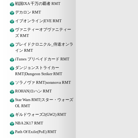
戦国IXA 千万の覇者 RMT
デカロン RMT
イブオンライン|EVE RMT
ヴァニティーオブヴァニティー
ズ RMT
ブレイドクロニクル_侍道オンラ
イン RMT
iTunes プリペイドカード RMT
ダンジョンストライカー
RMT|Dungeon Striker RMT
ソラノヴァ RMT|soranova RMT
ROHAN|ロハン RMT
Star Wars RMT|スター・ウォーズ
OL RMT
ギルドウォーズ2(GW2) RMT
NBA 2K17 RMT
Path Of Exile(PoE) RMT