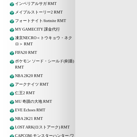
インペリアルサガ RMT
メイプルストーリー2 RMT
フォートナイト/fortnite RMT
MY GAMECITY 課金代行
凍京NECRO＜トウキョウ・ネク
ロ＞ RMT
FIFA20 RMT
ポケモン ソード・シールド(剣盾)
RMT
NBA 2K20 RMT
アークナイツ RMT
仁王2 RMT
MU 奇蹟の大地 RMT
EVE Echoes RMT
NBA 2K21 RMT
LOST ARK(ロストアーク) RMT
CAPCOM:モンスターハンター:ワ