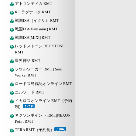
アトランティカ RMT
RO ラグナロク RMT
戦国IXA（イクサ） RMT
戦国IXA(HanGame) RMT
戦国IXA[MIXI] RMT
レッドストーン|RED STONE
RMT
星界神話 RMT
ソウルワーカー RMT | Soul
Worker RMT
ロードス島戦記オンライン RMT
エルソード RMT
イカロスオンライン RMT（予約
制）
ネクソンポイント RMT|NEXON
Point RMT
TERA RMT（予約制）