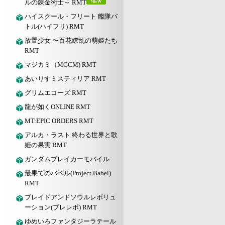
ルの錬金術士～ RMT
ハイスクール・フリート 艦隊バ
トル(ハイフリ) RMT
放置少女 〜百花繚乱の萌姫たち
RMT
マジカミ（MGCM) RMT
あいりすミスティリア RMT
グリムエコーズ RMT
龍が如くONLINE RMT
MT:EPIC ORDERS RMT
アルカ・ラスト 終わる世界と歌
姫の果実 RMT
ガンダムブレイカーモバイル
最果てのバベル(Project Babel)
RMT
ブレイドアンドソウルレボリュ
ーション(ブレレボ) RMT
ゆめいろファンタジーラテール