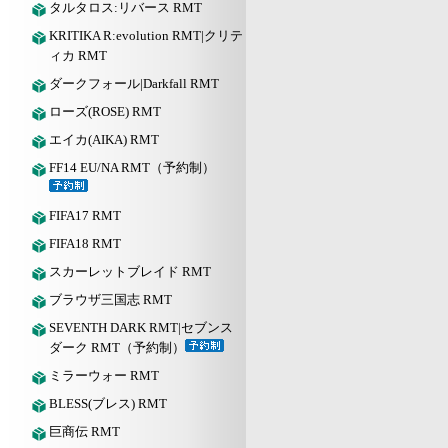
タルタロス:リバース RMT
KRITIKA R:evolution RMT|クリテ
ィカ RMT
ダークフォール|Darkfall RMT
ローズ(ROSE) RMT
エイカ(AIKA) RMT
FF14 EU/NA RMT（予約制）
FIFA17 RMT
FIFA18 RMT
スカーレットブレイド RMT
ブラウザ三国志 RMT
SEVENTH DARK RMT|セブンス
ダーク RMT（予約制）
ミラーウォー RMT
BLESS(ブレス) RMT
巨商伝 RMT