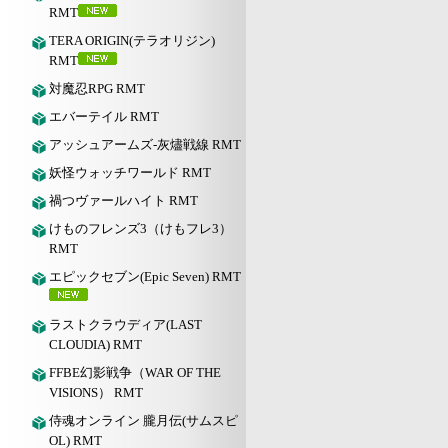
RMT
TERA ORIGIN(テラオリジン)
RMT
対魔忍RPG RMT
エバーテイル RMT
アッシュアームズ‐灰燼戦線 RMT
妖怪ウォッチワールド RMT
禍つヴァールハイト RMT
けものフレンズ3（けもフレ3）
RMT
エピックセブン(Epic Seven) RMT
ラストクラウディア(LAST
CLOUDIA) RMT
FFBE幻影戦争（WAR OF THE
VISIONS） RMT
侍魂オンライン 朧月伝(サムスピ
OL) RMT