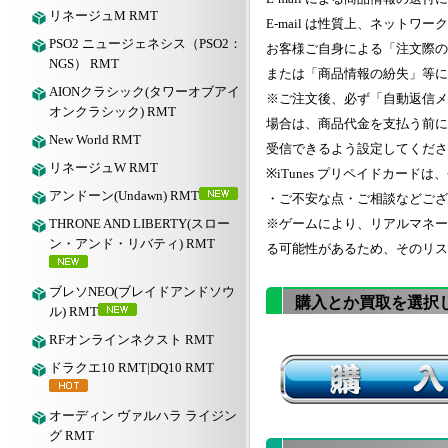
リネージュM RMT
E-mail は性質上、ネット
PSO2 ニュージェネシス（PSO2：
お客様ご自身による「注文際の
NGS） RMT
または「商品情報の紛失」等に
AIONクラシック(タワーオブアイ
※ご注文後、必ず「自動返信メ
オンクラシック) RMT
場合は、商品代金を支払う前に、
New World RMT
受信できるよう設定してくださ
リネージュW RMT
※iTunes プリペイドカー
アンドーン(Undawn) RMT
・ご不安な点・ご相談などござ
THRONE AND LIBERTY(スロー
※ゲームにより、リアルマネー
ン・アンド・リバティ) RMT
る可能性があるため、そのリス
ブレソNEO(ブレイドアンドソウ
購入とか買取を選択
ル) RMT
RFオンラインネクスト RMT
ドラクエ10 RMT|DQ10 RMT
オーディン ヴァルハラ ライジン
グ RMT