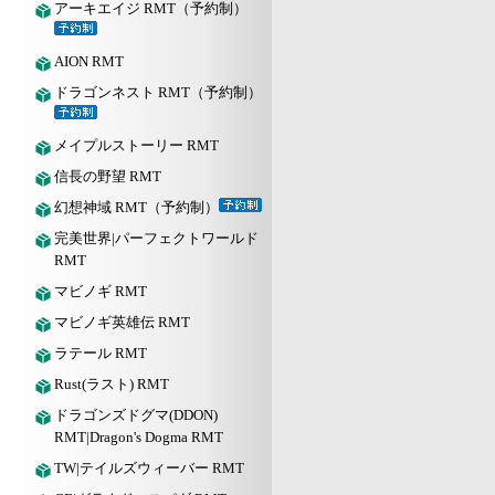
アーキエイジ RMT（予約制）
AION RMT
ドラゴンネスト RMT（予約制）
メイプルストーリー RMT
信長の野望 RMT
幻想神域 RMT（予約制）
完美世界|パーフェクトワールド
RMT
マビノギ RMT
マビノギ英雄伝 RMT
ラテール RMT
Rust(ラスト) RMT
ドラゴンズドグマ(DDON)
RMT|Dragon's Dogma RMT
TW|テイルズウィーバー RMT