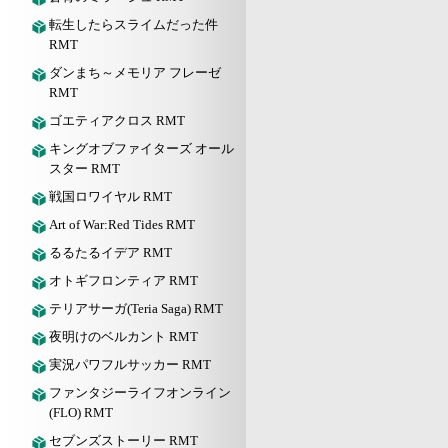
転生したらスライムだった件
RMT
ダンまち～メモリア フレーゼ
RMT
ゴエティアクロス RMT
キングオブファイターズ オール
スター RMT
戦国ロワイヤル RMT
Art of War:Red Tides RMT
るるたるイデア RMT
オトギフロンティア RMT
テリアサーガ(Teria Saga) RMT
夜明けのベルカント RMT
実況パワフルサッカー RMT
ファンタジーライフオンライン
(FLO) RMT
セブンズストーリー RMT