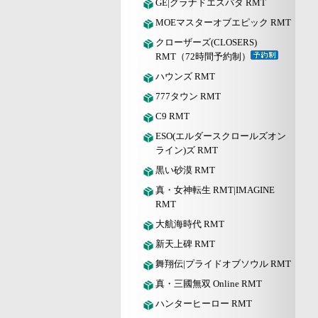
GE|グラナドエスパダ RMT
MOEマスターオブエピック RMT
クローザーズ(CLOSERS)
RMT（72時間予約制）
ハウンズ RMT
777タウン RMT
C9 RMT
ESO(エルダースクロールズオン
ライン)ズ RMT
黒い砂漠 RMT
真・女神転生 RMT|IMAGINE
RMT
大航海時代 RMT
新天上碑 RMT
舞翔伝|プライドオブソウル RMT
真・三國無双 Online RMT
ハンターヒーロー RMT