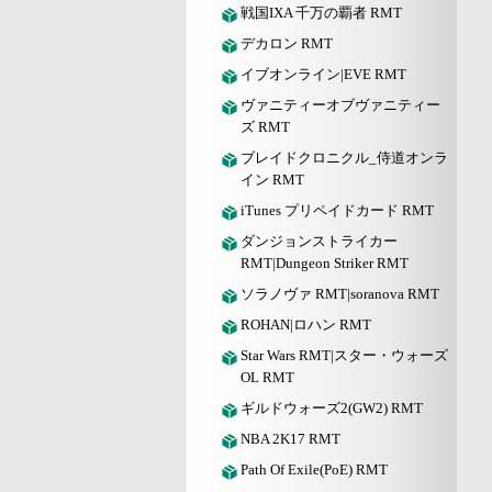
戦国IXA 千万の覇者 RMT
デカロン RMT
イブオンライン|EVE RMT
ヴァニティーオブヴァニティー
ズ RMT
ブレイドクロニクル_侍道オンラ
イン RMT
iTunes プリペイドカード RMT
ダンジョンストライカー
RMT|Dungeon Striker RMT
ソラノヴァ RMT|soranova RMT
ROHAN|ロハン RMT
Star Wars RMT|スター・ウォーズ
OL RMT
ギルドウォーズ2(GW2) RMT
NBA 2K17 RMT
Path Of Exile(PoE) RMT