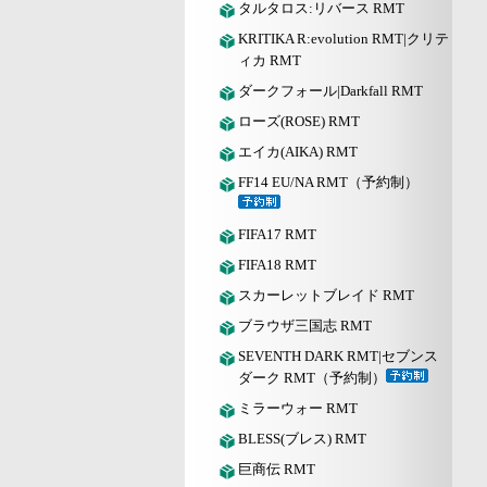
タルタロス:リバース RMT
KRITIKA R:evolution RMT|クリテ
ィカ RMT
ダークフォール|Darkfall RMT
ローズ(ROSE) RMT
エイカ(AIKA) RMT
FF14 EU/NA RMT（予約制）
FIFA17 RMT
FIFA18 RMT
スカーレットブレイド RMT
ブラウザ三国志 RMT
SEVENTH DARK RMT|セブンス
ダーク RMT（予約制）
ミラーウォー RMT
BLESS(ブレス) RMT
巨商伝 RMT