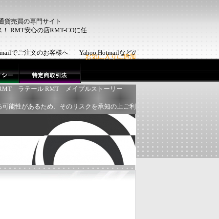
ム通貨売買の専門サイト
 RMT安心の店RMT-COに任
Hotmailでご注文のお客様へ Yahoo,Hotmailなどのフリーメール
お気に入りに追加
RMT
ラテール RMT
メイプルストーリー
る可能性があるため、そのリスクを承知の上ご利