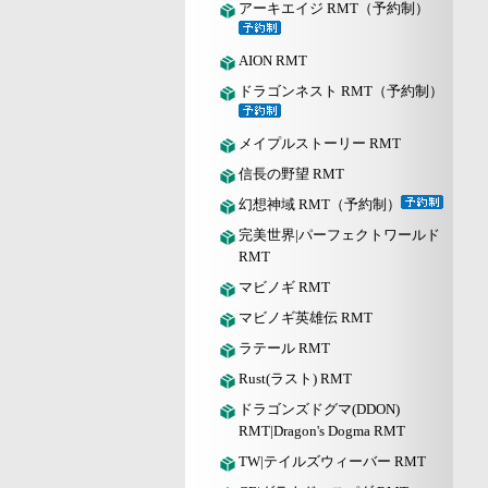
アーキエイジ RMT（予約制）
AION RMT
ドラゴンネスト RMT（予約制）
メイプルストーリー RMT
信長の野望 RMT
幻想神域 RMT（予約制）
完美世界|パーフェクトワールド
RMT
マビノギ RMT
マビノギ英雄伝 RMT
ラテール RMT
Rust(ラスト) RMT
ドラゴンズドグマ(DDON)
RMT|Dragon's Dogma RMT
TW|テイルズウィーバー RMT