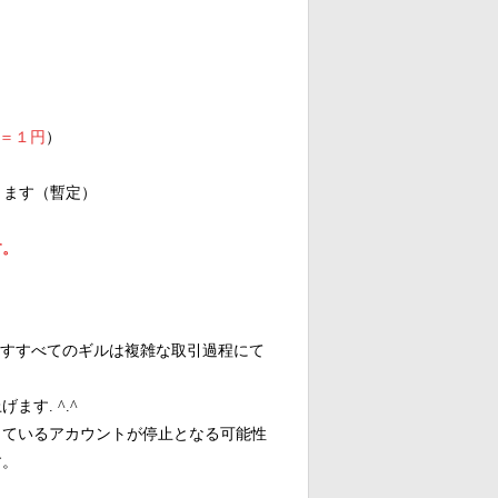
nt＝１円
）
きます（暫定）
す。
渡すすべてのギルは複雑な取引過程にて
す. ^.^
しているアカウントが停止となる可能性
す。