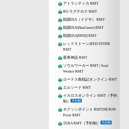
アトランティカ RMT
RO ラグナロク RMT
戦国IXA（イクサ） RMT
戦国IXA(HanGame) RMT
戦国IXA[MIXI] RMT
レッドストーン|RED STONE
RMT
星界神話 RMT
ソウルワーカー RMT | Soul
Worker RMT
ロードス島戦記オンライン RMT
エルソード RMT
イカロスオンライン RMT（予約
制）
ネクソンポイント RMT|NEXON
Point RMT
TERA RMT（予約制）