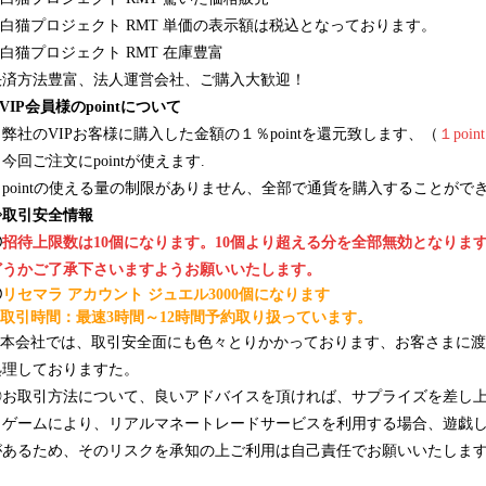
白猫プロジェクト
RMT 単価の表示額は税込となっております。
白猫プロジェクト
RMT 在庫豊富
決済方法豊富、法人運営会社、ご購入大歓迎！
VIP会員様のpointについて
１弊社のVIPお客様に購入した金額の１％pointを還元致します、（
１poi
今回ご注文にpointが使えます.
３pointの使える量の制限がありません、全部で通貨を購入することがで
◈取引安全情報
◎
招待上限数は10個になります。
10個より超える分を全部無効となりま
どうかご了承下さいますようお願いいたします。
◎
リセマラ アカウント ジュエル3000個になります
取引時間：最速3時間～12時間予約取り扱っています。
◎本会社では、取引安全面にも色々とりかかっております、お客さまに
処理しておりますた。
◎お取引方法について、良いアドバイスを頂ければ、サプライズを差し上げま
※ゲームにより、リアルマネートレードサービスを利用する場合、遊戯
があるため、そのリスクを承知の上ご利用は自己責任でお願いいたしま