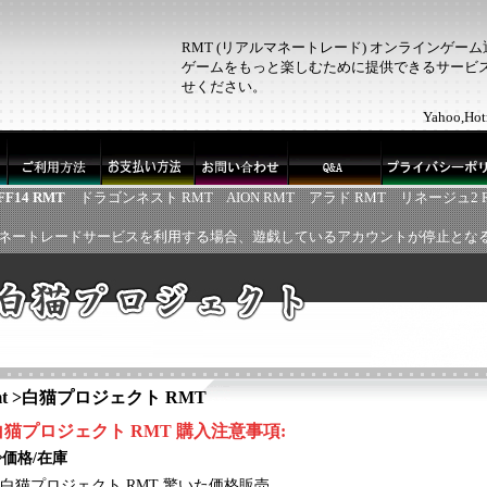
RMT (リアルマネートレード) オンラインゲー
ゲームをもっと楽しむために提供できるサービス！
せください。
Yahoo,
FF14 RMT
ドラゴンネスト RMT
AION RMT
アラド RMT
リネージュ2 
ネートレードサービスを利用する場合、遊戯しているアカウントが停止とな
t
>
白猫プロジェクト RMT
白猫プロジェクト
RMT
購入注意事項:
◈価格/在庫
白猫プロジェクト
RMT 驚いた価格販売