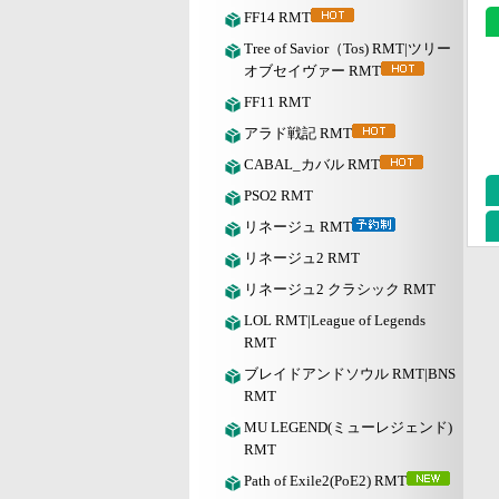
FF14 RMT
Tree of Savior（Tos) RMT|ツリー
オブセイヴァー RMT
FF11 RMT
アラド戦記 RMT
CABAL_カバル RMT
PSO2 RMT
リネージュ RMT
リネージュ2 RMT
リネージュ2 クラシック RMT
LOL RMT|League of Legends
RMT
ブレイドアンドソウル RMT|BNS
RMT
MU LEGEND(ミューレジェンド)
RMT
Path of Exile2(PoE2) RMT