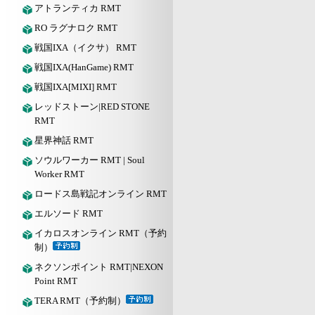
アトランティカ RMT
RO ラグナロク RMT
戦国IXA（イクサ） RMT
戦国IXA(HanGame) RMT
戦国IXA[MIXI] RMT
レッドストーン|RED STONE
RMT
星界神話 RMT
ソウルワーカー RMT | Soul
Worker RMT
ロードス島戦記オンライン RMT
エルソード RMT
イカロスオンライン RMT（予約
制）
ネクソンポイント RMT|NEXON
Point RMT
TERA RMT（予約制）