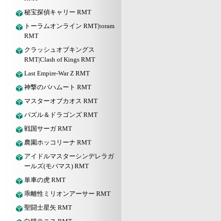
秘宝探偵キャリー RMT
トーラムオンライン RMT|toram
RMT
クラッシュオブキングス
RMT|Clash of Kings RMT
Last Empire-War Z RMT
神撃のバハムート RMT
マスターオブカオス RMT
パズル＆ドラゴンズ RMT
戦国サーガ RMT
農園ホッコリーナ RMT
アイドルマスターシンデレラガ
ールズ(モバマス) RMT
単車の虎 RMT
乖離性ミリオンアーサー RMT
聖闘士星矢 RMT