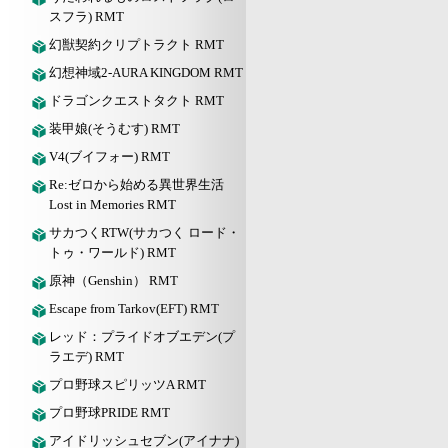
スフラ) RMT
幻獣契約クリプトラクト RMT
幻想神域2-AURA KINGDOM RMT
ドラゴンクエストタクト RMT
装甲娘(そうむす) RMT
V4(ブイフォー) RMT
Re:ゼロから始める異世界生活
Lost in Memories RMT
サカつくRTW(サカつく ロード・
トゥ・ワールド) RMT
原神（Genshin） RMT
Escape from Tarkov(EFT) RMT
レッド：プライドオブエデン(プ
ラエデ) RMT
プロ野球スピリッツA RMT
プロ野球PRIDE RMT
アイドリッシュセブン(アイナナ)