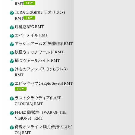
RMT
TERA ORIGIN(テラオリジン)
RMT
対魔忍RPG RMT
エバーテイル RMT
アッシュアームズ‐灰燼戦線 RMT
妖怪ウォッチワールド RMT
禍つヴァールハイト RMT
けものフレンズ3（けもフレ3）
RMT
エピックセブン(Epic Seven) RMT
ラストクラウディア(LAST
CLOUDIA) RMT
FFBE幻影戦争（WAR OF THE
VISIONS） RMT
侍魂オンライン 朧月伝(サムスピ
OL) RMT