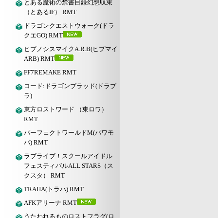
とある魔術の禁書目録幻想収束
（とあるIF） RMT
ドラゴンクエストウォーク(ドラ
クエGO) RMT
ヒプノシスマイクA.R.B(ヒプマイ
ARB) RMT
FF7REMAKE RMT
コード:ドラゴンブラッド(ドラブ
ラ)
東方ロストワード （東ロワ）
RMT
パーフェクトワールドM(パワモ
バ) RMT
ラブライブ！スクールアイドル
フェスティバルALL STARS（ス
クスタ） RMT
TRAHA(トラハ) RMT
AFKアリーナ RMT
うたわれるものロストフラグ(ロ