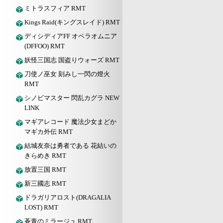
ミトラスフィア RMT
Kings Raid(キングスレイド) RMT
ディシディアFF オペラオムニア
(DFFOO) RMT
妖怪三国志 国盗りウォーズ RMT
刀使ノ巫女 刻みし一閃の燈火
RMT
シノビマスター 閃乱カグラ NEW
LINK
マギアレコード 魔法少女まどか
マギカ外伝 RMT
結城友奈は勇者である 花結いの
きらめき RMT
放置三国 RMT
新三國志 RMT
ドラガリアロスト(DRAGALIA
LOST) RMT
蒼青のミラージュ RMT