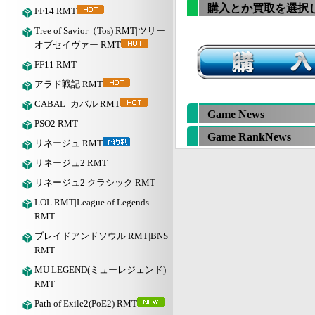
購入とか買取を選択
FF14 RMT
Tree of Savior（Tos) RMT|ツリー
オブセイヴァー RMT
FF11 RMT
アラド戦記 RMT
CABAL_カバル RMT
Game News
PSO2 RMT
Game RankNews
リネージュ RMT
リネージュ2 RMT
リネージュ2 クラシック RMT
LOL RMT|League of Legends
RMT
ブレイドアンドソウル RMT|BNS
RMT
MU LEGEND(ミューレジェンド)
RMT
Path of Exile2(PoE2) RMT