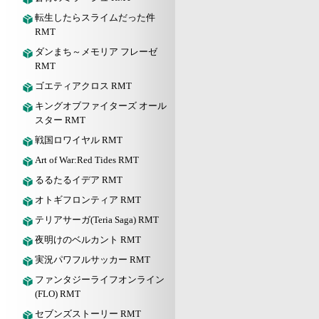
転生したらスライムだった件
RMT
ダンまち～メモリア フレーゼ
RMT
ゴエティアクロス RMT
キングオブファイターズ オール
スター RMT
戦国ロワイヤル RMT
Art of War:Red Tides RMT
るるたるイデア RMT
オトギフロンティア RMT
テリアサーガ(Teria Saga) RMT
夜明けのベルカント RMT
実況パワフルサッカー RMT
ファンタジーライフオンライン
(FLO) RMT
セブンズストーリー RMT