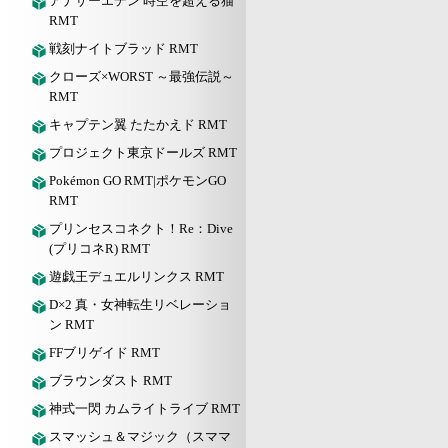
アナザーエデン 時空を超える猫
RMT
戦刻ナイトブラッド RMT
クローズ×WORST ～最強伝説～
RMT
キャプテン翼 たたかえド RMT
プロジェクト東京ドールズ RMT
Pokémon GO RMT|ポケモンGO
RMT
プリンセスコネクト！Re：Dive
(プリコネR) RMT
遊戯王デュエルリンクス RMT
D×2 真・女神転生リベレーショ
ン RMT
FFブリゲイド RMT
ブラウンダスト RMT
神式一閃 カムライトライブ RMT
スマッシュ＆マジック（スママ