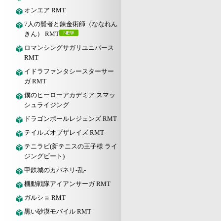
オンエア RMT
7人の賢者と錬金術師（ななれん
きん） RMT
ロマンシングサガリユニバース
RMT
イドラファンタシースターサー
ガ RMT
僕のヒーローアカデミア スマッ
シュライジング
ドラゴンボールレジェンズ RMT
テイルズオブザレイズ RMT
テニラビ(新テニスの王子様 ライ
ジングビート)
甲鉄城のカバネリ-乱-
機動戦隊アイアンサーガ RMT
ガルショ RMT
黒い砂漠モバイル RMT