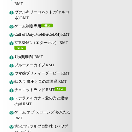
RMT
ヴァルキリーコネクト(ヴァルコ
ネ) RMT
ゲーム制定専用
Call of Duty:Mobile(CoDM) RMT
ETERNAL（エターナル） RMT
月光彫刻師 RMT
ブルーアーカイブ RMT
ウマ娘プリティーダービー RMT
転スラ 魔王と竜の建国譚 RMT
チョコットランド RMT
ステラアルカナ～愛の光と運命
の絆 RMT
ゲーム オブ スローンズ 冬来たる
RMT
実況パワフルプロ野球（パワプ