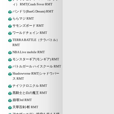
ィ） RMT|Crash Fever RMT
バンドリ(BanG Dream) RMT
ららマジ RMT
サモンズボード RMT
ワールドチェイン RMT
TERRA BATTLE（テラバトル）
RMT
NBA Live mobile RMT
モンスターギア(モンギア) RMT
バトルガール ハイスクール RMT
Shadowverse RMT|シャドウバー
ス RMT
ナイツクロニクル RMT
黒騎士と白の魔王 RMT
崩壊3rd RMT
天華百剣-斬 RMT