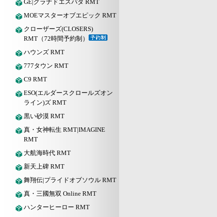
GE|グラナドエスパダ RMT
MOEマスターオブエピック RMT
クローザーズ(CLOSERS)
RMT（72時間予約制）
ハウンズ RMT
777タウン RMT
C9 RMT
ESO(エルダースクロールズオン
ライン)ズ RMT
黒い砂漠 RMT
真・女神転生 RMT|IMAGINE
RMT
大航海時代 RMT
新天上碑 RMT
舞翔伝|プライドオブソウル RMT
真・三國無双 Online RMT
ハンターヒーロー RMT