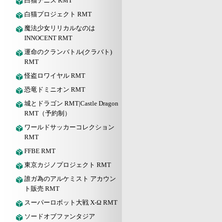
白猫テニス RMT
白猫プロジェクト RMT
魔法少女リリカルなのは
INNOCENT RMT
運命のクランバトル(クラバト)
RMT
怪盗ロワイヤル RMT
恐竜ドミニオン RMT
城とドラゴン RMT|Castle Dragon
RMT（予約制）
ワールドサッカーコレクション
RMT
FFBE RMT
東京カジノプロジェクト RMT
誰ガ為のアルケミスト アカウン
ト販売 RMT
スーパーロボット大戦 X-Ω RMT
ソードオブファンタジア