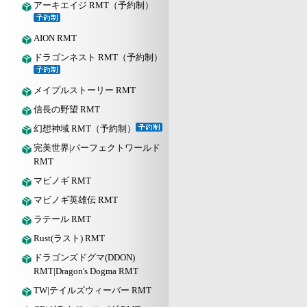
アーキエイジ RMT（予約制）
AION RMT
ドラゴンネスト RMT（予約制）
メイプルストーリー RMT
信長の野望 RMT
幻想神域 RMT（予約制）
完美世界|パーフェクトワールド
RMT
マビノギ RMT
マビノギ英雄伝 RMT
ラテール RMT
Rust(ラスト) RMT
ドラゴンズドグマ(DDON)
RMT|Dragon's Dogma RMT
TW|テイルズウィーバー RMT