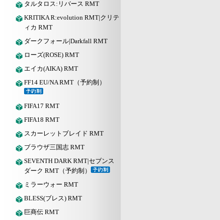
タルタロス:リバース RMT
KRITIKA R:evolution RMT|クリテ
ィカ RMT
ダークフォール|Darkfall RMT
ローズ(ROSE) RMT
エイカ(AIKA) RMT
FF14 EU/NA RMT（予約制）
FIFA17 RMT
FIFA18 RMT
スカーレットブレイド RMT
ブラウザ三国志 RMT
SEVENTH DARK RMT|セブンス
ダーク RMT（予約制）
ミラーウォー RMT
BLESS(ブレス) RMT
巨商伝 RMT