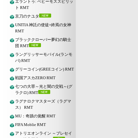
エラントゥ: ベヒーモススピリッ
ト RMT
京刀のナユタ
UNITIA 神託の使徒×終焉の女神
RMT
ブラッククローバー夢幻の騎士
団 RMT
ラングリッサーモバイル(ランモ
バ) RMT
グリーコイン(GREEコイン) RMT
戦国アスカZERO RMT
七つの大罪～光と闇の交戦～(グ
ラクロ) RMT
ラグナロクマスターズ（ラグマ
ス） RMT
MU：奇蹟の覚醒 RMT
FIFA Moblie RMT
アトリエオンライン ～ブレセイ