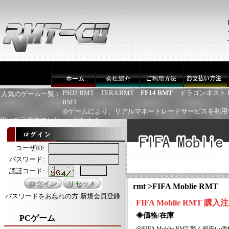
PSO2 RMT
TERA RMT
FF14 RMT
ドラゴンネスト 
人気のゲーム一覧：
RMT
◎ゲームにより、リアルマネートレードサービスを利用
用は自己責任でお願いいたします
ユーザID:
パスワード:
認証コード:
rmt
>
FIFA Moblie RMT
パスワードをお忘れの方
新規会員登録
FIFA Moblie
RMT
購入注
◈価格/在庫
PCゲーム
◎