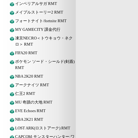
インペリアルサガ RMT
メイプルストーリー2 RMT
フォートナイト/fortnite RMT
MY GAMECITY 課金代行
凍京NECRO＜トウキョウ・ネク
ロ＞ RMT
FIFA20 RMT
ポケモン ソード・シールド(剣盾)
RMT
NBA 2K20 RMT
アークナイツ RMT
仁王2 RMT
MU 奇蹟の大地 RMT
EVE Echoes RMT
NBA 2K21 RMT
LOST ARK(ロストアーク) RMT
CAPCOM:モンスターハンター:ワ