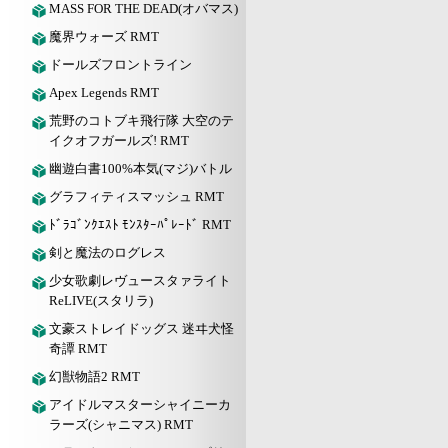
MASS FOR THE DEAD(オバマス)
魔界ウォーズ RMT
ドールズフロントライン
Apex Legends RMT
荒野のコトブキ飛行隊 大空のテ
イクオフガールズ! RMT
幽遊白書100%本気(マジ)バトル
グラフィティスマッシュ RMT
ﾄﾞﾗｺﾞﾝｸｴｽﾄ ﾓﾝｽﾀｰﾊﾟﾚｰﾄﾞ RMT
剣と魔法のログレス
少女歌劇レヴュースタァライト
ReLIVE(スタリラ)
文豪ストレイドッグス 迷ヰ犬怪
奇譚 RMT
幻獣物語2 RMT
アイドルマスターシャイニーカ
ラーズ(シャニマス) RMT