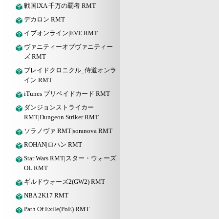
戦国IXA 千万の覇者 RMT
デカロン RMT
イブオンライン|EVE RMT
ヴァニティーオブヴァニティー
ズ RMT
ブレイドクロニクル_侍道オンラ
イン RMT
iTunes プリペイドカード RMT
ダンジョンストライカー
RMT|Dungeon Striker RMT
ソラノヴァ RMT|soranova RMT
ROHAN|ロハン RMT
Star Wars RMT|スター・ウォーズ
OL RMT
ギルドウォーズ2(GW2) RMT
NBA 2K17 RMT
Path Of Exile(PoE) RMT