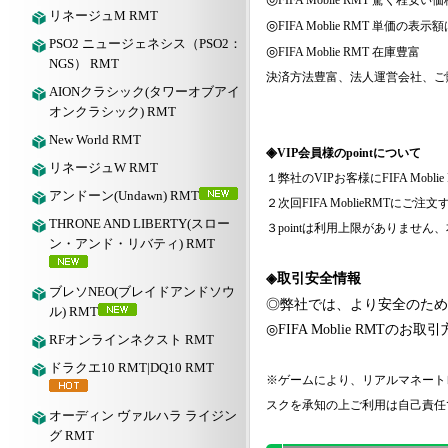
FIFA Moblie
RMT 驚く程安い
リネージュM RMT
◎
FIFA Moblie
RMT 単価の表示
PSO2 ニュージェネシス（PSO2：
◎
FIFA Moblie
RMT 在庫豊富
NGS） RMT
決済方法豊富、法人運営会社、ご
AIONクラシック(タワーオブアイ
オンクラシック) RMT
New World RMT
◈
VIP会員様のpointについて
リネージュW RMT
１弊社の
VIPお客様に
FIFA Moblie
アンドーン(Undawn) RMT
２次回
FIFA Moblie
RMTにご注文す
THRONE AND LIBERTY(スロー
３
pointは利用上限がありませ
ン・アンド・リバティ) RMT
◈取引安全情報
ブレソNEO(ブレイドアンドソウ
◎弊社では、より安全のため
ル) RMT
◎
FIFA Moblie
RMTのお取引
RFオンラインネクスト RMT
ドラクエ10 RMT|DQ10 RMT
※ゲームにより、リアルマネート
スクを承知の上ご利用は自己責任
オーディン ヴァルハラ ライジン
グ RMT