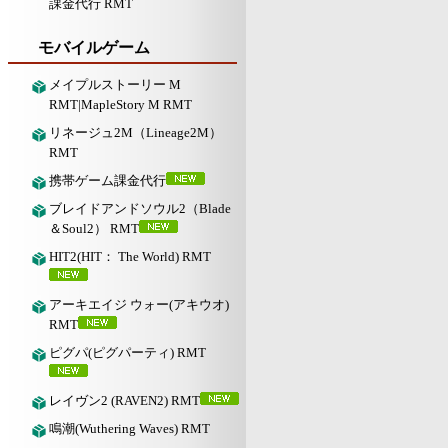
課金代行 RMT
モバイルゲーム
メイプルストーリー M
RMT|MapleStory M RMT
リネージュ2M（Lineage2M）
RMT
携帯ゲーム課金代行
ブレイドアンドソウル2（Blade
＆Soul2） RMT
HIT2(HIT： The World) RMT
アーキエイジ ウォー(アキウオ)
RMT
ピグパ(ピグパーティ) RMT
レイヴン2 (RAVEN2) RMT
鳴潮(Wuthering Waves) RMT