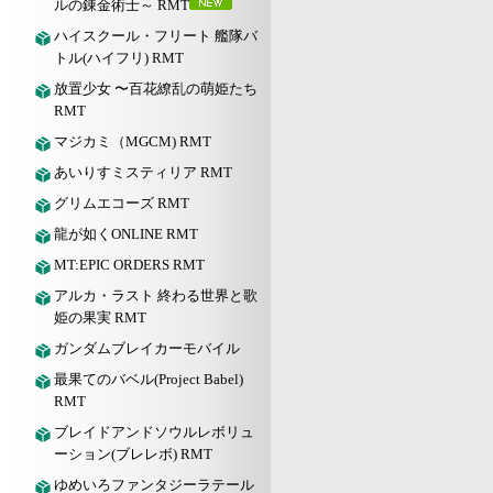
ルの錬金術士～ RMT
ハイスクール・フリート 艦隊バ
トル(ハイフリ) RMT
放置少女 〜百花繚乱の萌姫たち
RMT
マジカミ（MGCM) RMT
あいりすミスティリア RMT
グリムエコーズ RMT
龍が如くONLINE RMT
MT:EPIC ORDERS RMT
アルカ・ラスト 終わる世界と歌
姫の果実 RMT
ガンダムブレイカーモバイル
最果てのバベル(Project Babel)
RMT
ブレイドアンドソウルレボリュ
ーション(ブレレボ) RMT
ゆめいろファンタジーラテール