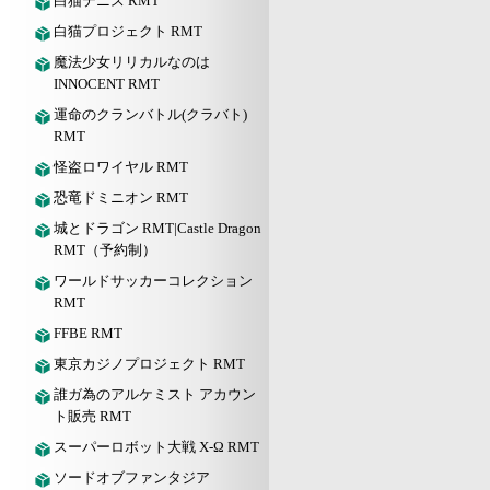
白猫テニス RMT
白猫プロジェクト RMT
魔法少女リリカルなのは
INNOCENT RMT
運命のクランバトル(クラバト)
RMT
怪盗ロワイヤル RMT
恐竜ドミニオン RMT
城とドラゴン RMT|Castle Dragon
RMT（予約制）
ワールドサッカーコレクション
RMT
FFBE RMT
東京カジノプロジェクト RMT
誰ガ為のアルケミスト アカウン
ト販売 RMT
スーパーロボット大戦 X-Ω RMT
ソードオブファンタジア