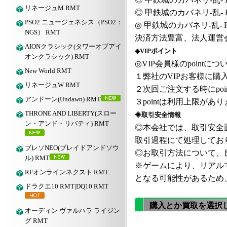
リネージュM RMT
◎
甲鉄城のカバネリ
-乱-
PSO2 ニュージェネシス（PSO2：
◎
甲鉄城のカバネリ
-乱-
NGS） RMT
決済方法豊富、法人運営
AIONクラシック(タワーオブアイ
◈VIPポイント
オンクラシック) RMT
◎VIP会員様のpointにつ
New World RMT
１弊社の
VIPお客様に購入
リネージュW RMT
２次回ご注文する時にpoi
アンドーン(Undawn) RMT
３pointは利用上限が
THRONE AND LIBERTY(スロー
◈取引安全情報
ン・アンド・リバティ) RMT
◎本会社では、取引安全
取引過程にて処理してお
ブレソNEO(ブレイドアンドソウ
◎お取引方法について、良
ル) RMT
※ゲームにより、リアル
RFオンラインネクスト RMT
となる可能性があるため
ドラクエ10 RMT|DQ10 RMT
購入とか買取を選択
オーディン ヴァルハラ ライジン
グ RMT