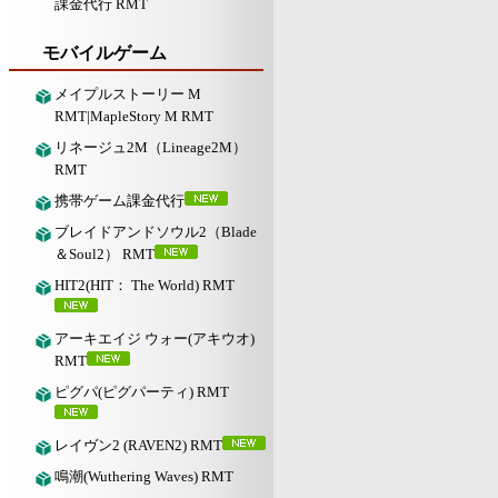
課金代行 RMT
モバイルゲーム
メイプルストーリー M
RMT|MapleStory M RMT
リネージュ2M（Lineage2M）
RMT
携帯ゲーム課金代行
ブレイドアンドソウル2（Blade
＆Soul2） RMT
HIT2(HIT： The World) RMT
アーキエイジ ウォー(アキウオ)
RMT
ピグパ(ピグパーティ) RMT
レイヴン2 (RAVEN2) RMT
鳴潮(Wuthering Waves) RMT