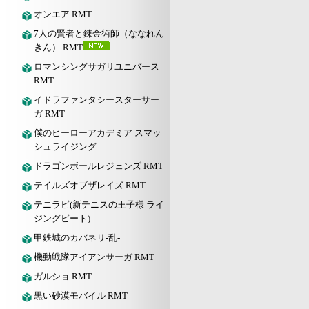
オンエア RMT
7人の賢者と錬金術師（ななれん
きん） RMT
ロマンシングサガリユニバース
RMT
イドラファンタシースターサー
ガ RMT
僕のヒーローアカデミア スマッ
シュライジング
ドラゴンボールレジェンズ RMT
テイルズオブザレイズ RMT
テニラビ(新テニスの王子様 ライ
ジングビート)
甲鉄城のカバネリ-乱-
機動戦隊アイアンサーガ RMT
ガルショ RMT
黒い砂漠モバイル RMT