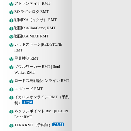
アトランティカ RMT
RO ラグナロク RMT
戦国IXA（イクサ） RMT
戦国IXA(HanGame) RMT
戦国IXA[MIXI] RMT
レッドストーン|RED STONE
RMT
星界神話 RMT
ソウルワーカー RMT | Soul
Worker RMT
ロードス島戦記オンライン RMT
エルソード RMT
イカロスオンライン RMT（予約
制）
ネクソンポイント RMT|NEXON
Point RMT
TERA RMT（予約制）