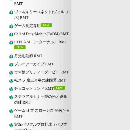
RMT
ヴァルキリーコネクト(ヴァルコ
ネ) RMT
ゲーム制定専用
Call of Duty:Mobile(CoDM) RMT
ETERNAL（エターナル） RMT
月光彫刻師 RMT
ブルーアーカイブ RMT
ウマ娘プリティーダービー RMT
転スラ 魔王と竜の建国譚 RMT
チョコットランド RMT
ステラアルカナ～愛の光と運命
の絆 RMT
ゲーム オブ スローンズ 冬来たる
RMT
実況パワフルプロ野球（パワプ