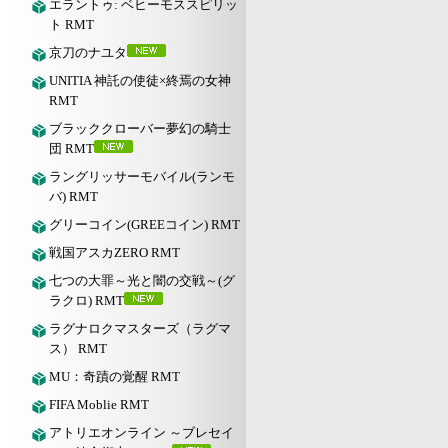
エラントゥ: ベヒーモススピリッ
ト RMT
京刀のナユタ
UNITIA 神託の使徒×終焉の女神
RMT
ブラッククローバー夢幻の騎士
団 RMT
ラングリッサーモバイル(ランモ
バ) RMT
グリーコイン(GREEコイン) RMT
戦国アスカZERO RMT
七つの大罪～光と闇の交戦～(グ
ラクロ) RMT
ラグナロクマスターズ（ラグマ
ス） RMT
MU：奇蹟の覚醒 RMT
FIFA Moblie RMT
アトリエオンライン ～ブレセイ