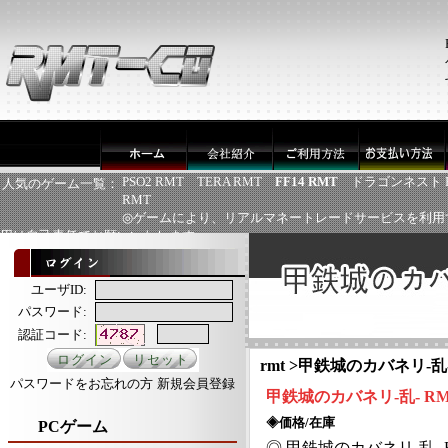
PSO2 RMT
TERA RMT
FF14 RMT
ドラゴンネスト 
人気のゲーム一覧：
RMT
◎ゲームにより、リアルマネートレードサービスを利用
用は自己責任でお願いいたします
ユーザID:
パスワード:
認証コード:
rmt
>
甲鉄城のカバネリ-乱
パスワードをお忘れの方
新規会員登録
甲鉄城のカバネリ
-乱- R
◈価格/在庫
PCゲーム
◎
甲鉄城のカバネリ
-乱-