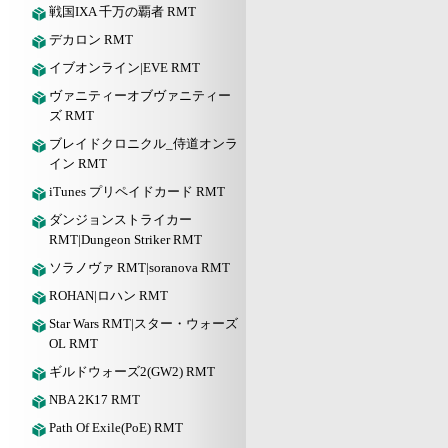
戦国IXA 千万の覇者 RMT
デカロン RMT
イブオンライン|EVE RMT
ヴァニティーオブヴァニティー
ズ RMT
ブレイドクロニクル_侍道オンラ
イン RMT
iTunes プリペイドカード RMT
ダンジョンストライカー
RMT|Dungeon Striker RMT
ソラノヴァ RMT|soranova RMT
ROHAN|ロハン RMT
Star Wars RMT|スター・ウォーズ
OL RMT
ギルドウォーズ2(GW2) RMT
NBA 2K17 RMT
Path Of Exile(PoE) RMT