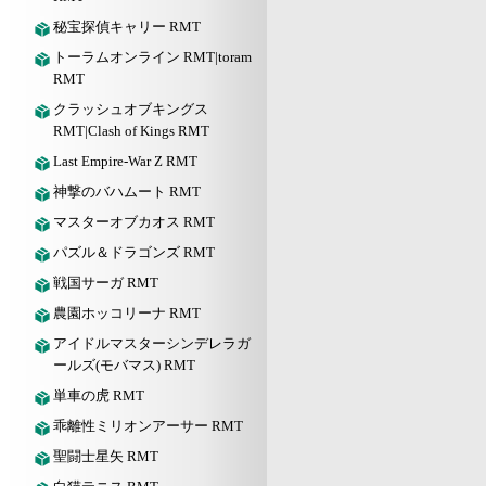
秘宝探偵キャリー RMT
トーラムオンライン RMT|toram
RMT
クラッシュオブキングス
RMT|Clash of Kings RMT
Last Empire-War Z RMT
神撃のバハムート RMT
マスターオブカオス RMT
パズル＆ドラゴンズ RMT
戦国サーガ RMT
農園ホッコリーナ RMT
アイドルマスターシンデレラガ
ールズ(モバマス) RMT
単車の虎 RMT
乖離性ミリオンアーサー RMT
聖闘士星矢 RMT