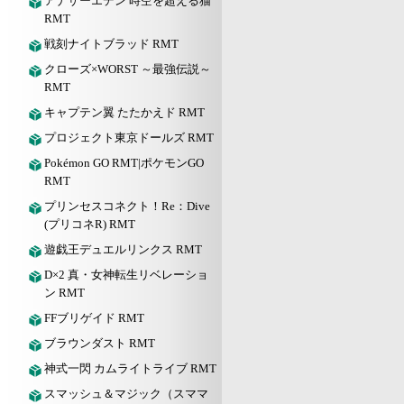
アナザーエデン 時空を超える猫
RMT
戦刻ナイトブラッド RMT
クローズ×WORST ～最強伝説～
RMT
キャプテン翼 たたかえド RMT
プロジェクト東京ドールズ RMT
Pokémon GO RMT|ポケモンGO
RMT
プリンセスコネクト！Re：Dive
(プリコネR) RMT
遊戯王デュエルリンクス RMT
D×2 真・女神転生リベレーショ
ン RMT
FFブリゲイド RMT
ブラウンダスト RMT
神式一閃 カムライトライブ RMT
スマッシュ＆マジック（スママ