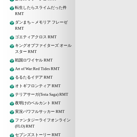
転生したらスライムだった件
RMT
ダンまち～メモリア フレーゼ
RMT
ゴエティアクロス RMT
キングオブファイターズ オール
スター RMT
戦国ロワイヤル RMT
Art of War:Red Tides RMT
るるたるイデア RMT
オトギフロンティア RMT
テリアサーガ(Teria Saga) RMT
夜明けのベルカント RMT
実況パワフルサッカー RMT
ファンタジーライフオンライン
(FLO) RMT
セブンズストーリー RMT