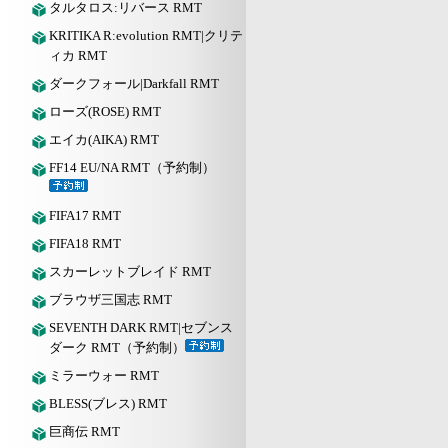
タルタロス:リバース RMT
KRITIKA R:evolution RMT|クリテ
ィカ RMT
ダークフォール|Darkfall RMT
ローズ(ROSE) RMT
エイカ(AIKA) RMT
FF14 EU/NA RMT（予約制）
FIFA17 RMT
FIFA18 RMT
スカーレットブレイド RMT
ブラウザ三国志 RMT
SEVENTH DARK RMT|セブンス
ダーク RMT（予約制）
ミラーウォー RMT
BLESS(ブレス) RMT
巨商伝 RMT