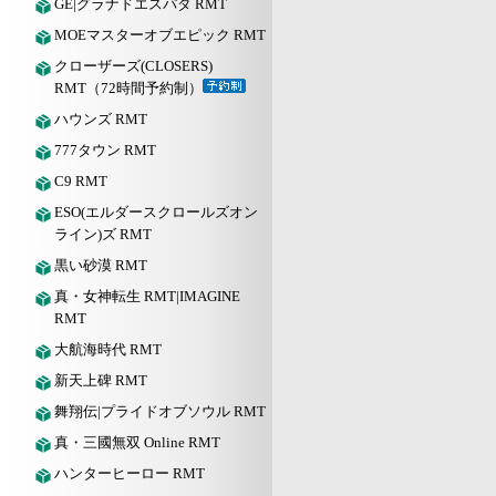
GE|グラナドエスパダ RMT
MOEマスターオブエピック RMT
クローザーズ(CLOSERS)
RMT（72時間予約制）
ハウンズ RMT
777タウン RMT
C9 RMT
ESO(エルダースクロールズオン
ライン)ズ RMT
黒い砂漠 RMT
真・女神転生 RMT|IMAGINE
RMT
大航海時代 RMT
新天上碑 RMT
舞翔伝|プライドオブソウル RMT
真・三國無双 Online RMT
ハンターヒーロー RMT