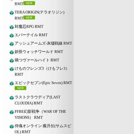
RMT
TERA ORIGIN(テラオリジン)
RMT
対魔忍RPG RMT
エバーテイル RMT
アッシュアームズ‐灰燼戦線 RMT
妖怪ウォッチワールド RMT
禍つヴァールハイト RMT
けものフレンズ3（けもフレ3）
RMT
エピックセブン(Epic Seven) RMT
ラストクラウディア(LAST
CLOUDIA) RMT
FFBE幻影戦争（WAR OF THE
VISIONS） RMT
侍魂オンライン 朧月伝(サムスピ
OL) RMT