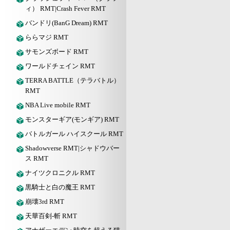
ィ） RMT|Crash Fever RMT
バンドリ(BanG Dream) RMT
ららマジ RMT
サモンズボード RMT
ワールドチェイン RMT
TERRA BATTLE（テラバトル）
RMT
NBA Live mobile RMT
モンスターギア(モンギア) RMT
バトルガール ハイスクール RMT
Shadowverse RMT|シャドウバー
ス RMT
ナイツクロニクル RMT
黒騎士と白の魔王 RMT
崩壊3rd RMT
天華百剣-斬 RMT