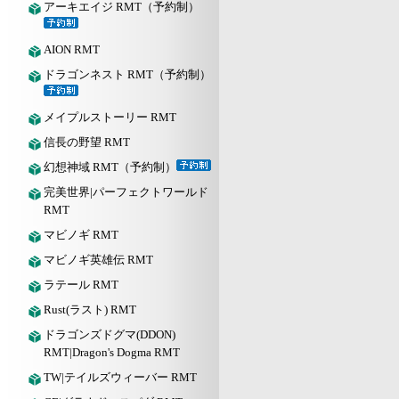
アーキエイジ RMT（予約制）
AION RMT
ドラゴンネスト RMT（予約制）
メイプルストーリー RMT
信長の野望 RMT
幻想神域 RMT（予約制）
完美世界|パーフェクトワールド
RMT
マビノギ RMT
マビノギ英雄伝 RMT
ラテール RMT
Rust(ラスト) RMT
ドラゴンズドグマ(DDON)
RMT|Dragon's Dogma RMT
TW|テイルズウィーバー RMT