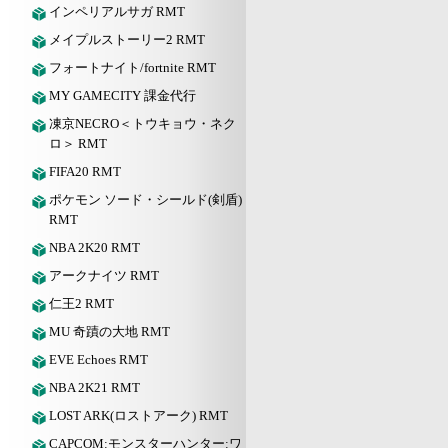
インペリアルサガ RMT
メイプルストーリー2 RMT
フォートナイト/fortnite RMT
MY GAMECITY 課金代行
凍京NECRO＜トウキョウ・ネク
ロ＞ RMT
FIFA20 RMT
ポケモン ソード・シールド(剣盾)
RMT
NBA 2K20 RMT
アークナイツ RMT
仁王2 RMT
MU 奇蹟の大地 RMT
EVE Echoes RMT
NBA 2K21 RMT
LOST ARK(ロストアーク) RMT
CAPCOM:モンスターハンター:ワ