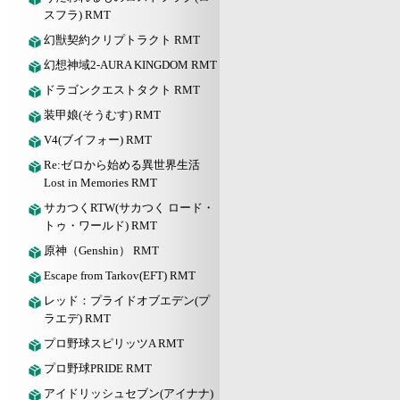
スフラ) RMT
幻獣契約クリプトラクト RMT
幻想神域2-AURA KINGDOM RMT
ドラゴンクエストタクト RMT
装甲娘(そうむす) RMT
V4(ブイフォー) RMT
Re:ゼロから始める異世界生活
Lost in Memories RMT
サカつくRTW(サカつく ロード・
トゥ・ワールド) RMT
原神（Genshin） RMT
Escape from Tarkov(EFT) RMT
レッド：プライドオブエデン(プ
ラエデ) RMT
プロ野球スピリッツA RMT
プロ野球PRIDE RMT
アイドリッシュセブン(アイナナ)