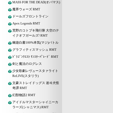
MASS FOR THE DEAD(オバマス)
魔界ウォーズ RMT
ドールズフロントライン
Apex Legends RMT
荒野のコトブキ飛行隊 大空のテ
イクオフガールズ! RMT
幽遊白書100%本気(マジ)バトル
グラフィティスマッシュ RMT
ﾄﾞﾗｺﾞﾝｸｴｽﾄ ﾓﾝｽﾀｰﾊﾟﾚｰﾄﾞ RMT
剣と魔法のログレス
少女歌劇レヴュースタァライト
ReLIVE(スタリラ)
文豪ストレイドッグス 迷ヰ犬怪
奇譚 RMT
幻獣物語2 RMT
アイドルマスターシャイニーカ
ラーズ(シャニマス) RMT