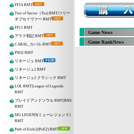
FF14 RMT
Tree of Savior（Tos) RMT|ツリー
オブセイヴァー RMT
FF11 RMT
Game News
アラド戦記 RMT
Game RankNews
CABAL_カバル RMT
PSO2 RMT
リネージュ RMT
リネージュ2 RMT
リネージュ2 クラシック RMT
LOL RMT|League of Legends
RMT
ブレイドアンドソウル RMT|BNS
RMT
MU LEGEND(ミューレジェンド)
RMT
Path of Exile2(PoE2) RMT