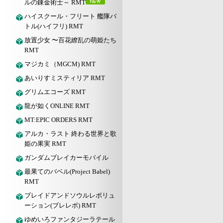
ルの錬金術士～ RMT
ハイスクール・フリート 艦隊バ
トル(ハイフリ) RMT
放置少女 〜百花繚乱の萌姫たち
RMT
マジカミ（MGCM) RMT
あいりすミスティリア RMT
グリムエコーズ RMT
龍が如くONLINE RMT
MT:EPIC ORDERS RMT
アルカ・ラスト 終わる世界と歌
姫の果実 RMT
ガンダムブレイカーモバイル
最果てのバベル(Project Babel)
RMT
ブレイドアンドソウルレボリュ
ーション(ブレレボ) RMT
ゆめいろファンタジーラテール