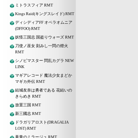
ミトラスフィア RMT
Kings Raid(キングスレイド) RMT
ディシディアFF オペラオムニア
(DFFOO) RMT
妖怪三国志 国盗りウォーズ RMT
刀使ノ巫女 刻みし一閃の燈火
RMT
シノビマスター 閃乱カグラ NEW
LINK
マギアレコード 魔法少女まどか
マギカ外伝 RMT
結城友奈は勇者である 花結いの
きらめき RMT
放置三国 RMT
新三國志 RMT
ドラガリアロスト(DRAGALIA
LOST) RMT
蒼青のミラージュ RMT