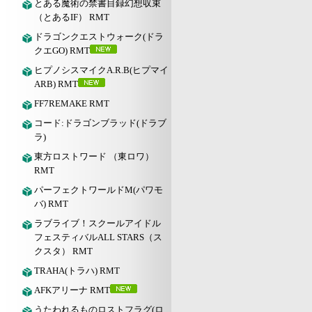
とある魔術の禁書目録幻想収束
（とあるIF） RMT
ドラゴンクエストウォーク(ドラ
クエGO) RMT
ヒプノシスマイクA.R.B(ヒプマイ
ARB) RMT
FF7REMAKE RMT
コード:ドラゴンブラッド(ドラブ
ラ)
東方ロストワード （東ロワ）
RMT
パーフェクトワールドM(パワモ
バ) RMT
ラブライブ！スクールアイドル
フェスティバルALL STARS（ス
クスタ） RMT
TRAHA(トラハ) RMT
AFKアリーナ RMT
うたわれるものロストフラグ(ロ