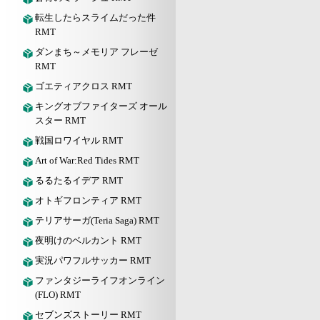
転生したらスライムだった件
RMT
ダンまち～メモリア フレーゼ
RMT
ゴエティアクロス RMT
キングオブファイターズ オール
スター RMT
戦国ロワイヤル RMT
Art of War:Red Tides RMT
るるたるイデア RMT
オトギフロンティア RMT
テリアサーガ(Teria Saga) RMT
夜明けのベルカント RMT
実況パワフルサッカー RMT
ファンタジーライフオンライン
(FLO) RMT
セブンズストーリー RMT