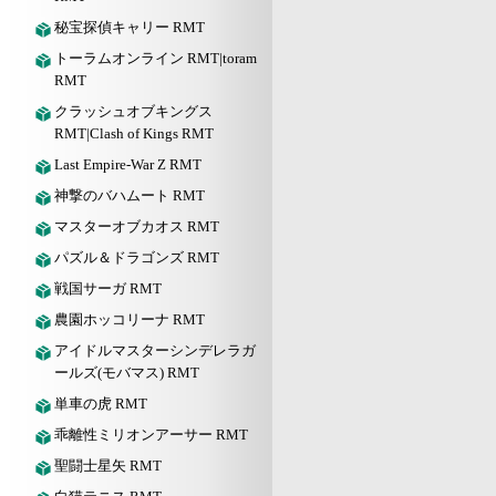
秘宝探偵キャリー RMT
トーラムオンライン RMT|toram
RMT
クラッシュオブキングス
RMT|Clash of Kings RMT
Last Empire-War Z RMT
神撃のバハムート RMT
マスターオブカオス RMT
パズル＆ドラゴンズ RMT
戦国サーガ RMT
農園ホッコリーナ RMT
アイドルマスターシンデレラガ
ールズ(モバマス) RMT
単車の虎 RMT
乖離性ミリオンアーサー RMT
聖闘士星矢 RMT