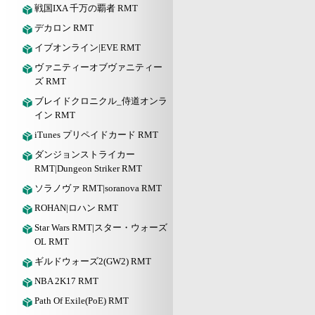
戦国IXA 千万の覇者 RMT
デカロン RMT
イブオンライン|EVE RMT
ヴァニティーオブヴァニティー
ズ RMT
ブレイドクロニクル_侍道オンラ
イン RMT
iTunes プリペイドカード RMT
ダンジョンストライカー
RMT|Dungeon Striker RMT
ソラノヴァ RMT|soranova RMT
ROHAN|ロハン RMT
Star Wars RMT|スター・ウォーズ
OL RMT
ギルドウォーズ2(GW2) RMT
NBA 2K17 RMT
Path Of Exile(PoE) RMT