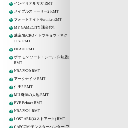
インペリアルサガ RMT
メイプルストーリー2 RMT
フォートナイト/fortnite RMT
MY GAMECITY 課金代行
凍京NECRO＜トウキョウ・ネク
ロ＞ RMT
FIFA20 RMT
ポケモン ソード・シールド(剣盾)
RMT
NBA 2K20 RMT
アークナイツ RMT
仁王2 RMT
MU 奇蹟の大地 RMT
EVE Echoes RMT
NBA 2K21 RMT
LOST ARK(ロストアーク) RMT
CAPCOM:モンスターハンター:ワ