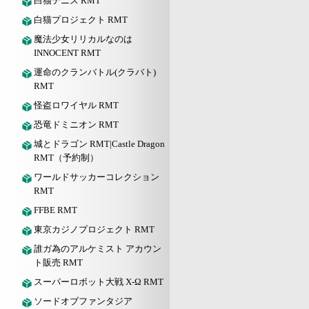
白猫テニス RMT
白猫プロジェクト RMT
魔法少女リリカルなのは
INNOCENT RMT
運命のクランバトル(クラバト)
RMT
怪盗ロワイヤル RMT
恐竜ドミニオン RMT
城とドラゴン RMT|Castle Dragon
RMT（予約制）
ワールドサッカーコレクション
RMT
FFBE RMT
東京カジノプロジェクト RMT
誰ガ為のアルケミスト アカウン
ト販売 RMT
スーパーロボット大戦 X-Ω RMT
ソードオブファンタジア