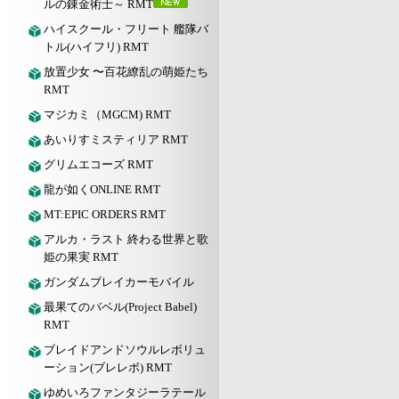
ルの錬金術士～ RMT
ハイスクール・フリート 艦隊バ
トル(ハイフリ) RMT
放置少女 〜百花繚乱の萌姫たち
RMT
マジカミ（MGCM) RMT
あいりすミスティリア RMT
グリムエコーズ RMT
龍が如くONLINE RMT
MT:EPIC ORDERS RMT
アルカ・ラスト 終わる世界と歌
姫の果実 RMT
ガンダムブレイカーモバイル
最果てのバベル(Project Babel)
RMT
ブレイドアンドソウルレボリュ
ーション(ブレレボ) RMT
ゆめいろファンタジーラテール