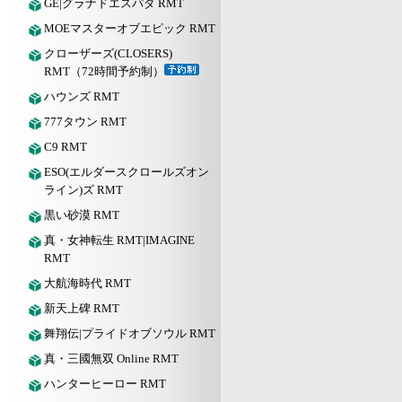
GE|グラナドエスパダ RMT
MOEマスターオブエピック RMT
クローザーズ(CLOSERS)
RMT（72時間予約制）
ハウンズ RMT
777タウン RMT
C9 RMT
ESO(エルダースクロールズオン
ライン)ズ RMT
黒い砂漠 RMT
真・女神転生 RMT|IMAGINE
RMT
大航海時代 RMT
新天上碑 RMT
舞翔伝|プライドオブソウル RMT
真・三國無双 Online RMT
ハンターヒーロー RMT