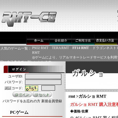
PSO2 RMT
TERA RMT
FF14 RMT
ドラゴンネスト 
人気のゲーム一覧：
RMT
◎ゲームにより、リアルマネートレードサービスを利用
用は自己責任でお願いいたします
ユーザID:
パスワード:
認証コード:
rmt
>
ガルショ RMT
パスワードをお忘れの方
新規会員登録
ガルショ
RMT
購入注意
◈価格/在庫
PCゲーム
◎
ガルショ
RMT
驚く程