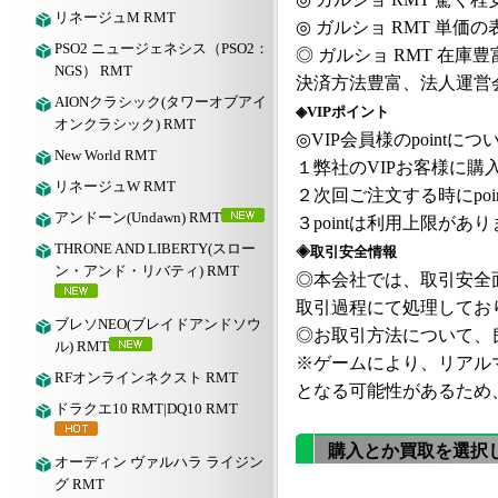
リネージュM RMT
◎
ガルショ
RMT
単価の
PSO2 ニュージェネシス（PSO2：
◎
ガルショ
RMT
在庫豊
NGS） RMT
決済方法豊富、法人運営
AIONクラシック(タワーオブアイ
◈VIPポイント
オンクラシック) RMT
◎VIP会員様のpointにつ
New World RMT
１弊社の
VIPお客様に購入
リネージュW RMT
２次回ご注文する時にpoi
アンドーン(Undawn) RMT
３pointは利用上限が
THRONE AND LIBERTY(スロー
◈取引安全情報
ン・アンド・リバティ) RMT
◎本会社では、取引安全
取引過程にて処理してお
ブレソNEO(ブレイドアンドソウ
◎お取引方法について、良
ル) RMT
※ゲームにより、リアル
RFオンラインネクスト RMT
となる可能性があるため
ドラクエ10 RMT|DQ10 RMT
購入とか買取を選択
オーディン ヴァルハラ ライジン
グ RMT