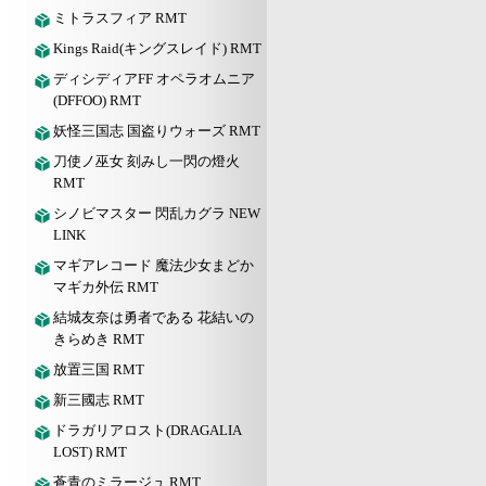
ミトラスフィア RMT
Kings Raid(キングスレイド) RMT
ディシディアFF オペラオムニア
(DFFOO) RMT
妖怪三国志 国盗りウォーズ RMT
刀使ノ巫女 刻みし一閃の燈火
RMT
シノビマスター 閃乱カグラ NEW
LINK
マギアレコード 魔法少女まどか
マギカ外伝 RMT
結城友奈は勇者である 花結いの
きらめき RMT
放置三国 RMT
新三國志 RMT
ドラガリアロスト(DRAGALIA
LOST) RMT
蒼青のミラージュ RMT