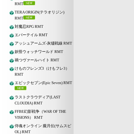
RMT
TERA ORIGIN(テラオリジン)
RMT
対魔忍RPG RMT
エバーテイル RMT
アッシュアームズ‐灰燼戦線 RMT
妖怪ウォッチワールド RMT
禍つヴァールハイト RMT
けものフレンズ3（けもフレ3）
RMT
エピックセブン(Epic Seven) RMT
ラストクラウディア(LAST
CLOUDIA) RMT
FFBE幻影戦争（WAR OF THE
VISIONS） RMT
侍魂オンライン 朧月伝(サムスピ
OL) RMT