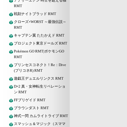
アナザーエデン 時空を超える猫
RMT
戦刻ナイトブラッド RMT
クローズ×WORST ～最強伝説～
RMT
キャプテン翼 たたかえド RMT
プロジェクト東京ドールズ RMT
Pokémon GO RMT|ポケモンGO
RMT
プリンセスコネクト！Re：Dive
(プリコネR) RMT
遊戯王デュエルリンクス RMT
D×2 真・女神転生リベレーショ
ン RMT
FFブリゲイド RMT
ブラウンダスト RMT
神式一閃 カムライトライブ RMT
スマッシュ＆マジック（スママ