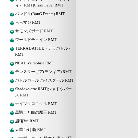
ィ） RMT|Crash Fever RMT
バンドリ(BanG Dream) RMT
ららマジ RMT
サモンズボード RMT
ワールドチェイン RMT
TERRA BATTLE（テラバトル）
RMT
NBA Live mobile RMT
モンスターギア(モンギア) RMT
バトルガール ハイスクール RMT
Shadowverse RMT|シャドウバー
ス RMT
ナイツクロニクル RMT
黒騎士と白の魔王 RMT
崩壊3rd RMT
天華百剣-斬 RMT