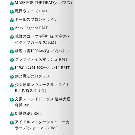
MASS FOR THE DEAD(オバマス)
魔界ウォーズ RMT
ドールズフロントライン
Apex Legends RMT
荒野のコトブキ飛行隊 大空のテ
イクオフガールズ! RMT
幽遊白書100%本気(マジ)バトル
グラフィティスマッシュ RMT
ﾄﾞﾗｺﾞﾝｸｴｽﾄ ﾓﾝｽﾀｰﾊﾟﾚｰﾄﾞ RMT
剣と魔法のログレス
少女歌劇レヴュースタァライト
ReLIVE(スタリラ)
文豪ストレイドッグス 迷ヰ犬怪
奇譚 RMT
幻獣物語2 RMT
アイドルマスターシャイニーカ
ラーズ(シャニマス) RMT