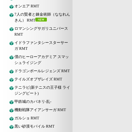
オンエア RMT
7人の賢者と錬金術師（ななれん
きん） RMT
ロマンシングサガリユニバース
RMT
イドラファンタシースターサー
ガ RMT
僕のヒーローアカデミア スマッ
シュライジング
ドラゴンボールレジェンズ RMT
テイルズオブザレイズ RMT
テニラビ(新テニスの王子様 ライ
ジングビート)
甲鉄城のカバネリ-乱-
機動戦隊アイアンサーガ RMT
ガルショ RMT
黒い砂漠モバイル RMT