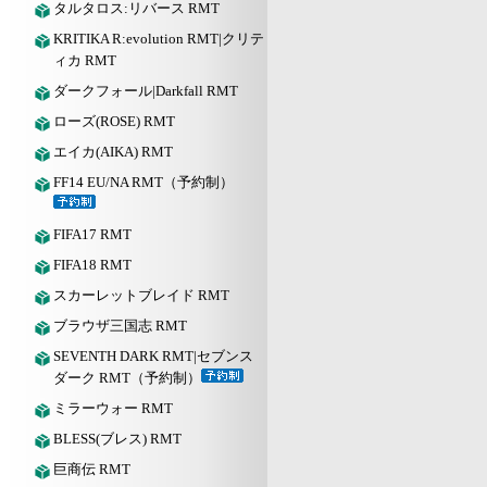
タルタロス:リバース RMT
KRITIKA R:evolution RMT|クリテ
ィカ RMT
ダークフォール|Darkfall RMT
ローズ(ROSE) RMT
エイカ(AIKA) RMT
FF14 EU/NA RMT（予約制）
FIFA17 RMT
FIFA18 RMT
スカーレットブレイド RMT
ブラウザ三国志 RMT
SEVENTH DARK RMT|セブンス
ダーク RMT（予約制）
ミラーウォー RMT
BLESS(ブレス) RMT
巨商伝 RMT