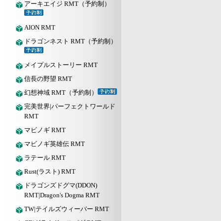
アーキエイジ RMT（予約制）
AION RMT
ドラゴンネスト RMT（予約制）
メイプルストーリー RMT
信長の野望 RMT
幻想神域 RMT（予約制）
完美世界|パーフェクトワールド
RMT
マビノギ RMT
マビノギ英雄伝 RMT
ラテール RMT
Rust(ラスト) RMT
ドラゴンズドグマ(DDON)
RMT|Dragon's Dogma RMT
TW|テイルズウィーバー RMT