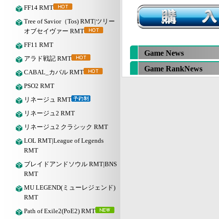
FF14 RMT
Tree of Savior（Tos) RMT|ツリー
オブセイヴァー RMT
FF11 RMT
Game News
アラド戦記 RMT
Game RankNews
CABAL_カバル RMT
PSO2 RMT
リネージュ RMT
リネージュ2 RMT
リネージュ2 クラシック RMT
LOL RMT|League of Legends
RMT
ブレイドアンドソウル RMT|BNS
RMT
MU LEGEND(ミューレジェンド)
RMT
Path of Exile2(PoE2) RMT