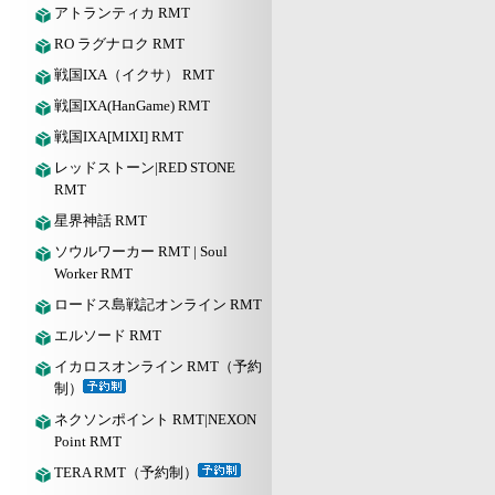
アトランティカ RMT
RO ラグナロク RMT
戦国IXA（イクサ） RMT
戦国IXA(HanGame) RMT
戦国IXA[MIXI] RMT
レッドストーン|RED STONE
RMT
星界神話 RMT
ソウルワーカー RMT | Soul
Worker RMT
ロードス島戦記オンライン RMT
エルソード RMT
イカロスオンライン RMT（予約
制）
ネクソンポイント RMT|NEXON
Point RMT
TERA RMT（予約制）