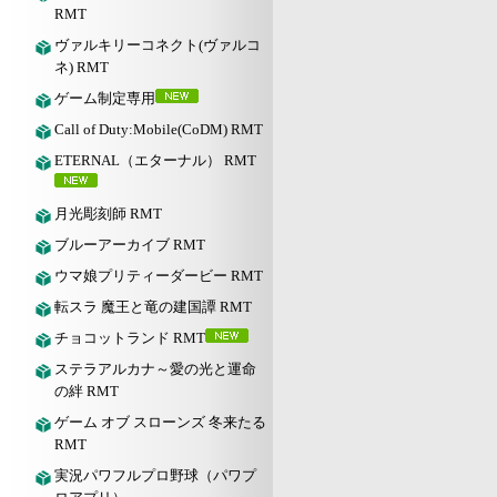
RMT
ヴァルキリーコネクト(ヴァルコ
ネ) RMT
ゲーム制定専用
Call of Duty:Mobile(CoDM) RMT
ETERNAL（エターナル） RMT
月光彫刻師 RMT
ブルーアーカイブ RMT
ウマ娘プリティーダービー RMT
転スラ 魔王と竜の建国譚 RMT
チョコットランド RMT
ステラアルカナ～愛の光と運命
の絆 RMT
ゲーム オブ スローンズ 冬来たる
RMT
実況パワフルプロ野球（パワプ