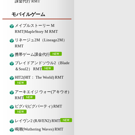
課金代行 RMT
モバイルゲーム
メイプルストーリー M
RMT|MapleStory M RMT
リネージュ2M（Lineage2M）
RMT
携帯ゲーム課金代行
ブレイドアンドソウル2（Blade
＆Soul2） RMT
HIT2(HIT： The World) RMT
アーキエイジ ウォー(アキウオ)
RMT
ピグパ(ピグパーティ) RMT
レイヴン2 (RAVEN2) RMT
鳴潮(Wuthering Waves) RMT