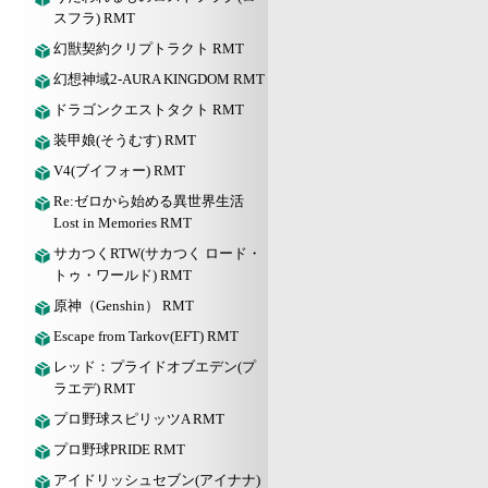
スフラ) RMT
幻獣契約クリプトラクト RMT
幻想神域2-AURA KINGDOM RMT
ドラゴンクエストタクト RMT
装甲娘(そうむす) RMT
V4(ブイフォー) RMT
Re:ゼロから始める異世界生活
Lost in Memories RMT
サカつくRTW(サカつく ロード・
トゥ・ワールド) RMT
原神（Genshin） RMT
Escape from Tarkov(EFT) RMT
レッド：プライドオブエデン(プ
ラエデ) RMT
プロ野球スピリッツA RMT
プロ野球PRIDE RMT
アイドリッシュセブン(アイナナ)