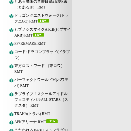
とある魔術の禁書目録幻想収束
（とあるIF） RMT
ドラゴンクエストウォーク(ドラ
クエGO) RMT
ヒプノシスマイクA.R.B(ヒプマイ
ARB) RMT
FF7REMAKE RMT
コード:ドラゴンブラッド(ドラブ
ラ)
東方ロストワード （東ロワ）
RMT
パーフェクトワールドM(パワモ
バ) RMT
ラブライブ！スクールアイドル
フェスティバルALL STARS（ス
クスタ） RMT
TRAHA(トラハ) RMT
AFKアリーナ RMT
うたわれるものロストフラグ(ロ