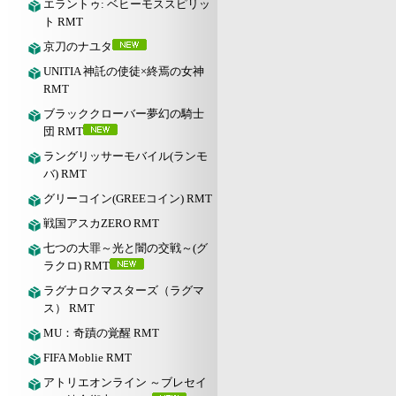
エラントゥ: ベヒーモススピリッ
ト RMT
京刀のナユタ
UNITIA 神託の使徒×終焉の女神
RMT
ブラッククローバー夢幻の騎士
団 RMT
ラングリッサーモバイル(ランモ
バ) RMT
グリーコイン(GREEコイン) RMT
戦国アスカZERO RMT
七つの大罪～光と闇の交戦～(グ
ラクロ) RMT
ラグナロクマスターズ（ラグマ
ス） RMT
MU：奇蹟の覚醒 RMT
FIFA Moblie RMT
アトリエオンライン ～ブレセイ