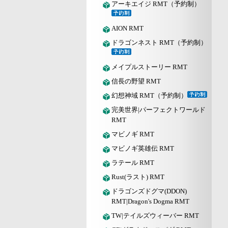
アーキエイジ RMT（予約制）
AION RMT
ドラゴンネスト RMT（予約制）
メイプルストーリー RMT
信長の野望 RMT
幻想神域 RMT（予約制）
完美世界|パーフェクトワールド
RMT
マビノギ RMT
マビノギ英雄伝 RMT
ラテール RMT
Rust(ラスト) RMT
ドラゴンズドグマ(DDON)
RMT|Dragon's Dogma RMT
TW|テイルズウィーバー RMT