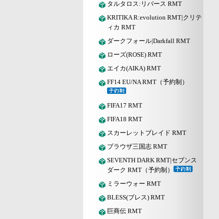
タルタロス:リバース RMT
KRITIKA R:evolution RMT|クリテ
ィカ RMT
ダークフォール|Darkfall RMT
ローズ(ROSE) RMT
エイカ(AIKA) RMT
FF14 EU/NA RMT（予約制）
FIFA17 RMT
FIFA18 RMT
スカーレットブレイド RMT
ブラウザ三国志 RMT
SEVENTH DARK RMT|セブンス
ダーク RMT（予約制）
ミラーウォー RMT
BLESS(ブレス) RMT
巨商伝 RMT