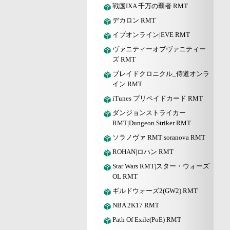
戦国IXA 千万の覇者 RMT
デカロン RMT
イブオンライン|EVE RMT
ヴァニティーオブヴァニティー
ズ RMT
ブレイドクロニクル_侍道オンラ
イン RMT
iTunes プリペイドカード RMT
ダンジョンストライカー
RMT|Dungeon Striker RMT
ソラノヴァ RMT|soranova RMT
ROHAN|ロハン RMT
Star Wars RMT|スター・ウォーズ
OL RMT
ギルドウォーズ2(GW2) RMT
NBA 2K17 RMT
Path Of Exile(PoE) RMT