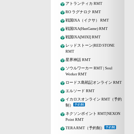
アトランティカ RMT
RO ラグナロク RMT
戦国IXA（イクサ） RMT
戦国IXA(HanGame) RMT
戦国IXA[MIXI] RMT
レッドストーン|RED STONE
RMT
星界神話 RMT
ソウルワーカー RMT | Soul
Worker RMT
ロードス島戦記オンライン RMT
エルソード RMT
イカロスオンライン RMT（予約
制）
ネクソンポイント RMT|NEXON
Point RMT
TERA RMT（予約制）