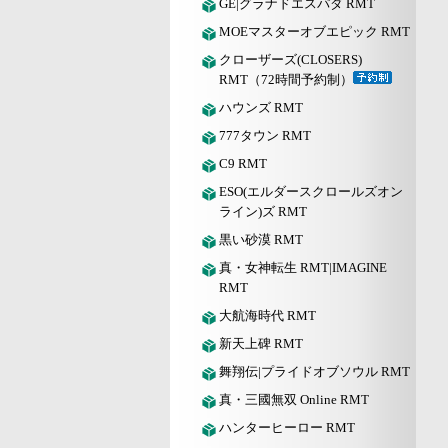
GE|グラナドエスパダ RMT
MOEマスターオブエピック RMT
クローザーズ(CLOSERS)
RMT（72時間予約制）
ハウンズ RMT
777タウン RMT
C9 RMT
ESO(エルダースクロールズオン
ライン)ズ RMT
黒い砂漠 RMT
真・女神転生 RMT|IMAGINE
RMT
大航海時代 RMT
新天上碑 RMT
舞翔伝|プライドオブソウル RMT
真・三國無双 Online RMT
ハンターヒーロー RMT