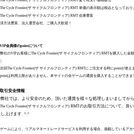
The Cycle Frontier(ザ サイクルフロンティア)
RMT 驚く程安い価格販売
The Cycle Frontier(ザ サイクルフロンティア)
RMT 単価の表示額は税込となっており
The Cycle Frontier(ザ サイクルフロンティア)
RMT 在庫豊富
済方法豊富、法人運営会社、ご購入大歓迎！
VIP会員様のpointについて
弊社の
VIPお客様に
The Cycle Frontier(ザ サイクルフロンティア)
RMTを購入した金額の
）
次回
The Cycle Frontier(ザ サイクルフロンティア)
RMTにご注文する時にpointが使え
pointは利用上限がありません、本サイトの全ゲームの通貨を購入することができま
◈取引安全情報
◎弊社では、より安全のため、頂いた通貨を様々な処理しまいましてか
RMTのお取引方法について、良
The Cycle Frontier(ザ サイクルフロンティア)
し上げます. ^.^
ゲームにより、リアルマネートレードサービスを利用する場合、遊戯しているアカ