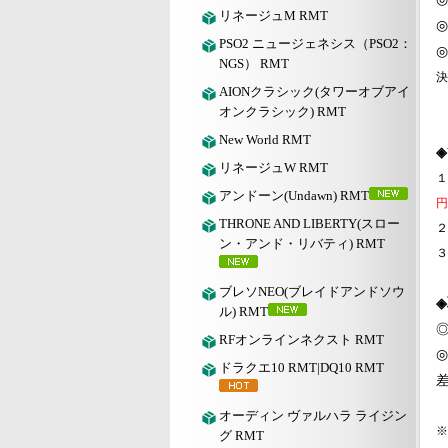
リネージュM RMT
◎
PSO2 ニュージェネシス（PSO2：
◎
NGS） RMT
決
AIONクラシック(タワーオブアイ
オンクラシック) RMT
New World RMT
◈
リネージュW RMT
１
アンドーン(Undawn) RMT
円
THRONE AND LIBERTY(スロー
２
ン・アンド・リバティ) RMT
３
ブレソNEO(ブレイドアンドソウ
ル) RMT
RFオンラインネクスト RMT
◎
ドラクエ10 RMT|DQ10 RMT
差
オーディン ヴァルハラ ライジン
※
グ RMT