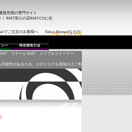
ム通貨売買の専門サイト
 RMT安心の店RMT-COに任
otmailでご注文のお客様へ Yahoo,Hotmailなどのフリーメールで
お気に入りに追加
RMT
ラテール RMT
メイプルストーリー
る可能性があるため、そのリスクを承知の上ご利
項
: