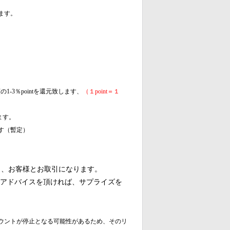
ます。
1-3％pointを還元致します、
（１
point＝１
ます。
す（暫定）
ら、お客様とお取引になります。
いアドバイスを頂ければ、サプライズを
ウントが停止となる可能性があるため、そのリ