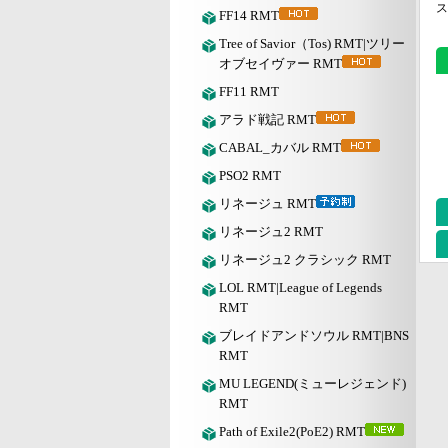
ス
FF14 RMT
Tree of Savior（Tos) RMT|ツリー
オブセイヴァー RMT
FF11 RMT
アラド戦記 RMT
CABAL_カバル RMT
PSO2 RMT
リネージュ RMT
リネージュ2 RMT
リネージュ2 クラシック RMT
LOL RMT|League of Legends
RMT
ブレイドアンドソウル RMT|BNS
RMT
MU LEGEND(ミューレジェンド)
RMT
Path of Exile2(PoE2) RMT