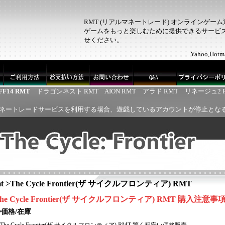
RMT (リアルマネートレード) オンラインゲー
ゲームをもっと楽しむために提供できるサービス！
せください。
Yahoo,H
FF14 RMT
ドラゴンネスト RMT
AION RMT
アラド RMT
リネージュ2 
ネートレードサービスを利用する場合、遊戯しているアカウントが停止とな
t
>
The Cycle Frontier(ザ サイクルフロンティア) RMT
he Cycle Frontier(ザ サイクルフロンティア)
RMT
購入注意事
◈価格/在庫