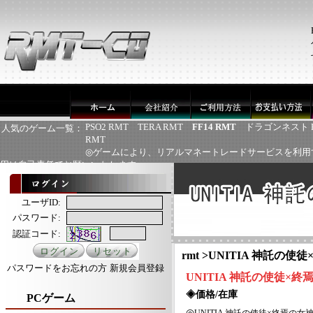
PSO2 RMT
TERA RMT
FF14 RMT
ドラゴンネスト 
人気のゲーム一覧：
RMT
◎ゲームにより、リアルマネートレードサービスを利用
用は自己責任でお願いいたします
ユーザID:
パスワード:
認証コード:
rmt
>
UNITIA 神託の使徒
パスワードをお忘れの方
新規会員登録
UNITIA 神託の使徒×終
◈価格/在庫
PCゲーム
◎