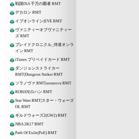
戦国IXA 千万の覇者 RMT
デカロン RMT
イブオンライン|EVE RMT
ヴァニティーオブヴァニティー
ズ RMT
ブレイドクロニクル_侍道オンラ
イン RMT
iTunes プリペイドカード RMT
ダンジョンストライカー
RMT|Dungeon Striker RMT
ソラノヴァ RMT|soranova RMT
ROHAN|ロハン RMT
Star Wars RMT|スター・ウォーズ
OL RMT
ギルドウォーズ2(GW2) RMT
NBA 2K17 RMT
Path Of Exile(PoE) RMT