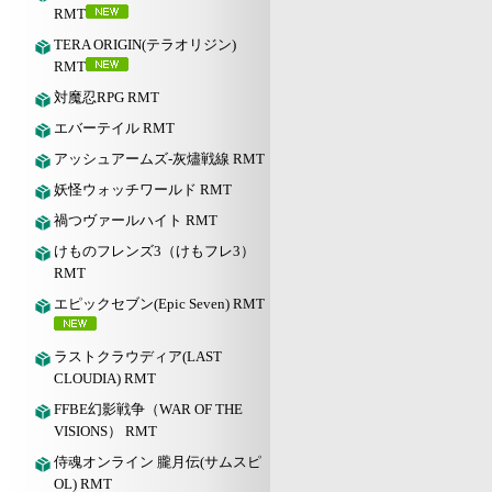
RMT
TERA ORIGIN(テラオリジン)
RMT
対魔忍RPG RMT
エバーテイル RMT
アッシュアームズ‐灰燼戦線 RMT
妖怪ウォッチワールド RMT
禍つヴァールハイト RMT
けものフレンズ3（けもフレ3）
RMT
エピックセブン(Epic Seven) RMT
ラストクラウディア(LAST
CLOUDIA) RMT
FFBE幻影戦争（WAR OF THE
VISIONS） RMT
侍魂オンライン 朧月伝(サムスピ
OL) RMT