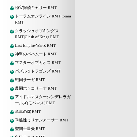
秘宝探偵キャリー RMT
トーラムオンライン RMT|toram
RMT
クラッシュオブキングス
RMT|Clash of Kings RMT
Last Empire-War Z RMT
神撃のバハムート RMT
マスターオブカオス RMT
パズル＆ドラゴンズ RMT
戦国サーガ RMT
農園ホッコリーナ RMT
アイドルマスターシンデレラガ
ールズ(モバマス) RMT
単車の虎 RMT
乖離性ミリオンアーサー RMT
聖闘士星矢 RMT