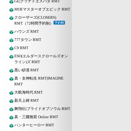
GE|グラナドエスパダ RMT
MOEマスターオブエピック RMT
クローザーズ(CLOSERS)
RMT（72時間予約制）
ハウンズ RMT
777タウン RMT
C9 RMT
ESO(エルダースクロールズオン
ライン)ズ RMT
黒い砂漠 RMT
真・女神転生 RMT|IMAGINE
RMT
大航海時代 RMT
新天上碑 RMT
舞翔伝|プライドオブソウル RMT
真・三國無双 Online RMT
ハンターヒーロー RMT