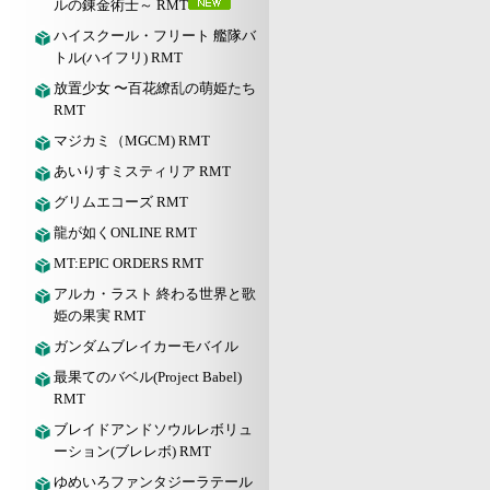
ルの錬金術士～ RMT
ハイスクール・フリート 艦隊バ
トル(ハイフリ) RMT
放置少女 〜百花繚乱の萌姫たち
RMT
マジカミ（MGCM) RMT
あいりすミスティリア RMT
グリムエコーズ RMT
龍が如くONLINE RMT
MT:EPIC ORDERS RMT
アルカ・ラスト 終わる世界と歌
姫の果実 RMT
ガンダムブレイカーモバイル
最果てのバベル(Project Babel)
RMT
ブレイドアンドソウルレボリュ
ーション(ブレレボ) RMT
ゆめいろファンタジーラテール