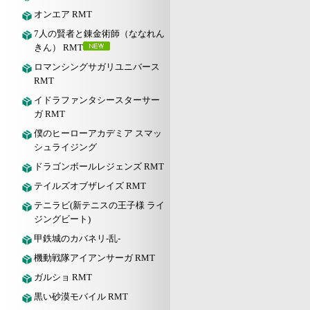
オンエア RMT
7人の賢者と錬金術師（ななれん
きん） RMT
ロマンシングサガリユニバース
RMT
イドラファンタシースターサー
ガ RMT
僕のヒーローアカデミア スマッ
シュライジング
ドラゴンボールレジェンズ RMT
テイルズオブザレイズ RMT
テニラビ(新テニスの王子様 ライ
ジングビート)
甲鉄城のカバネリ-乱-
機動戦隊アイアンサーガ RMT
ガルショ RMT
黒い砂漠モバイル RMT