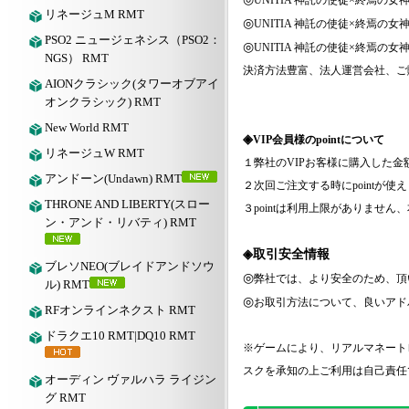
UNITIA 神託の使徒×終焉の女
リネージュM RMT
◎
UNITIA 神託の使徒×終焉の女
PSO2 ニュージェネシス（PSO2：
◎
UNITIA 神託の使徒×終焉の女
NGS） RMT
決済方法豊富、法人運営会社、ご
AIONクラシック(タワーオブアイ
オンクラシック) RMT
New World RMT
◈
VIP会員様のpointについて
リネージュW RMT
１弊社の
VIPお客様に購入した金額
アンドーン(Undawn) RMT
２次回ご注文する時に
pointが使
THRONE AND LIBERTY(スロー
３
pointは利用上限がありませ
ン・アンド・リバティ) RMT
◈取引安全情報
ブレソNEO(ブレイドアンドソウ
◎
弊社では、より安全のため、頂
ル) RMT
◎
お取引方法について、良いアド
RFオンラインネクスト RMT
ドラクエ10 RMT|DQ10 RMT
※ゲームにより、リアルマネート
スクを承知の上ご利用は自己責任
オーディン ヴァルハラ ライジン
グ RMT