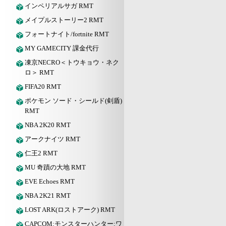
インペリアルサガ RMT
メイプルストーリー2 RMT
フォートナイト/fortnite RMT
MY GAMECITY 課金代行
凍京NECRO＜トウキョウ・ネク
ロ＞ RMT
FIFA20 RMT
ポケモン ソード・シールド(剣盾)
RMT
NBA 2K20 RMT
アークナイツ RMT
仁王2 RMT
MU 奇蹟の大地 RMT
EVE Echoes RMT
NBA 2K21 RMT
LOST ARK(ロストアーク) RMT
CAPCOM:モンスターハンター:ワ