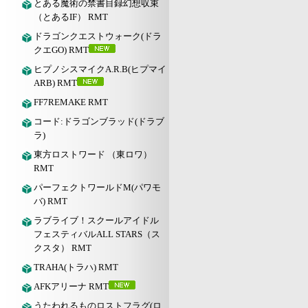
とある魔術の禁書目録幻想収束
（とあるIF） RMT
ドラゴンクエストウォーク(ドラ
クエGO) RMT
ヒプノシスマイクA.R.B(ヒプマイ
ARB) RMT
FF7REMAKE RMT
コード:ドラゴンブラッド(ドラブ
ラ)
東方ロストワード （東ロワ）
RMT
パーフェクトワールドM(パワモ
バ) RMT
ラブライブ！スクールアイドル
フェスティバルALL STARS（ス
クスタ） RMT
TRAHA(トラハ) RMT
AFKアリーナ RMT
うたわれるものロストフラグ(ロ