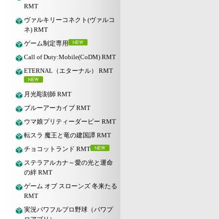
RMT
ヴァルキリーコネクト(ヴァルコ
ネ) RMT
ゲーム制定専用
Call of Duty:Mobile(CoDM) RMT
ETERNAL（エターナル） RMT
月光彫刻師 RMT
ブルーアーカイブ RMT
ウマ娘プリティーダービー RMT
転スラ 魔王と竜の建国譚 RMT
チョコットランド RMT
ステラアルカナ～愛の光と運命
の絆 RMT
ゲーム オブ スローンズ 冬来たる
RMT
実況パワフルプロ野球（パワプ