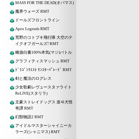
MASS FOR THE DEAD(オバマス)
魔界ウォーズ RMT
ドールズフロントライン
Apex Legends RMT
荒野のコトブキ飛行隊 大空のテ
イクオフガールズ! RMT
幽遊白書100%本気(マジ)バトル
グラフィティスマッシュ RMT
ﾄﾞﾗｺﾞﾝｸｴｽﾄ ﾓﾝｽﾀｰﾊﾟﾚｰﾄﾞ RMT
剣と魔法のログレス
少女歌劇レヴュースタァライト
ReLIVE(スタリラ)
文豪ストレイドッグス 迷ヰ犬怪
奇譚 RMT
幻獣物語2 RMT
アイドルマスターシャイニーカ
ラーズ(シャニマス) RMT