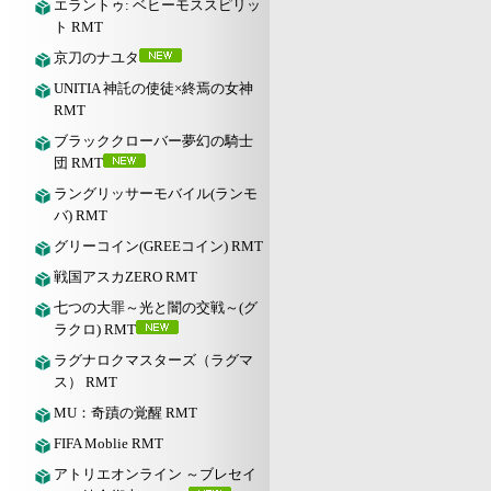
エラントゥ: ベヒーモススピリッ
ト RMT
京刀のナユタ
UNITIA 神託の使徒×終焉の女神
RMT
ブラッククローバー夢幻の騎士
団 RMT
ラングリッサーモバイル(ランモ
バ) RMT
グリーコイン(GREEコイン) RMT
戦国アスカZERO RMT
七つの大罪～光と闇の交戦～(グ
ラクロ) RMT
ラグナロクマスターズ（ラグマ
ス） RMT
MU：奇蹟の覚醒 RMT
FIFA Moblie RMT
アトリエオンライン ～ブレセイ