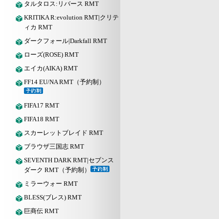
タルタロス:リバース RMT
KRITIKA R:evolution RMT|クリテ
ィカ RMT
ダークフォール|Darkfall RMT
ローズ(ROSE) RMT
エイカ(AIKA) RMT
FF14 EU/NA RMT（予約制）
FIFA17 RMT
FIFA18 RMT
スカーレットブレイド RMT
ブラウザ三国志 RMT
SEVENTH DARK RMT|セブンス
ダーク RMT（予約制）
ミラーウォー RMT
BLESS(ブレス) RMT
巨商伝 RMT