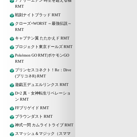
アナザーエデン 時空を超える猫
RMT
戦刻ナイトブラッド RMT
クローズ×WORST ～最強伝説～
RMT
キャプテン翼 たたかえド RMT
プロジェクト東京ドールズ RMT
Pokémon GO RMT|ポケモンGO
RMT
プリンセスコネクト！Re：Dive
(プリコネR) RMT
遊戯王デュエルリンクス RMT
D×2 真・女神転生リベレーショ
ン RMT
FFブリゲイド RMT
ブラウンダスト RMT
神式一閃 カムライトライブ RMT
スマッシュ＆マジック（スママ