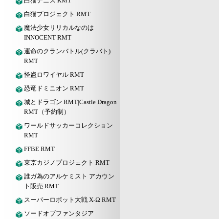
白猫テニス RMT
白猫プロジェクト RMT
魔法少女リリカルなのは
INNOCENT RMT
運命のクランバトル(クラバト)
RMT
怪盗ロワイヤル RMT
恐竜ドミニオン RMT
城とドラゴン RMT|Castle Dragon
RMT（予約制）
ワールドサッカーコレクション
RMT
FFBE RMT
東京カジノプロジェクト RMT
誰ガ為のアルケミスト アカウン
ト販売 RMT
スーパーロボット大戦 X-Ω RMT
ソードオブファンタジア