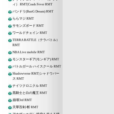
ィ） RMT|Crash Fever RMT
バンドリ(BanG Dream) RMT
ららマジ RMT
サモンズボード RMT
ワールドチェイン RMT
TERRA BATTLE（テラバトル）
RMT
NBA Live mobile RMT
モンスターギア(モンギア) RMT
バトルガール ハイスクール RMT
Shadowverse RMT|シャドウバー
ス RMT
ナイツクロニクル RMT
黒騎士と白の魔王 RMT
崩壊3rd RMT
天華百剣-斬 RMT