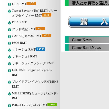
購入とか買取を選択
FF14 RMT
Tree of Savior（Tos) RMT|ツリー
オブセイヴァー RMT
FF11 RMT
アラド戦記 RMT
CABAL_カバル RMT
Game News
PSO2 RMT
Game RankNews
リネージュ RMT
リネージュ2 RMT
リネージュ2 クラシック RMT
LOL RMT|League of Legends
RMT
ブレイドアンドソウル RMT|BNS
RMT
MU LEGEND(ミューレジェンド)
RMT
Path of Exile2(PoE2) RMT