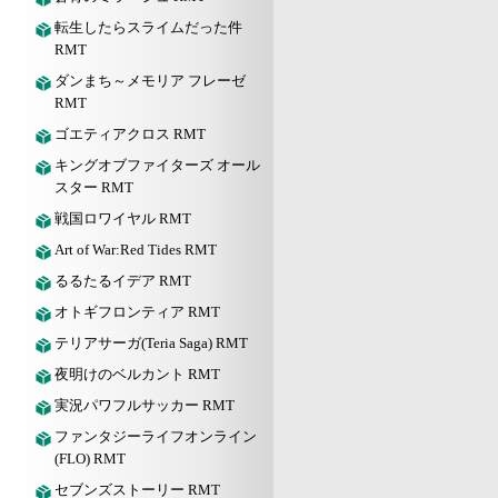
転生したらスライムだった件
RMT
ダンまち～メモリア フレーゼ
RMT
ゴエティアクロス RMT
キングオブファイターズ オール
スター RMT
戦国ロワイヤル RMT
Art of War:Red Tides RMT
るるたるイデア RMT
オトギフロンティア RMT
テリアサーガ(Teria Saga) RMT
夜明けのベルカント RMT
実況パワフルサッカー RMT
ファンタジーライフオンライン
(FLO) RMT
セブンズストーリー RMT