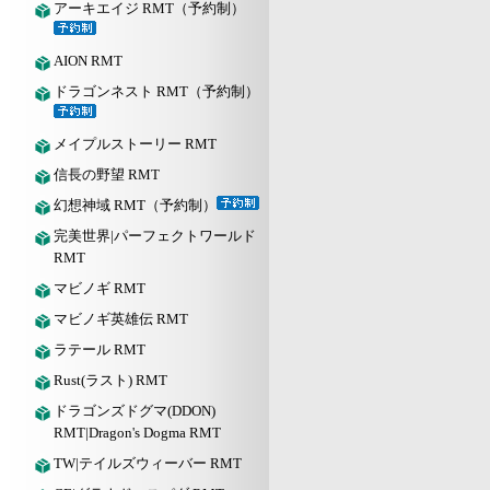
アーキエイジ RMT（予約制）
AION RMT
ドラゴンネスト RMT（予約制）
メイプルストーリー RMT
信長の野望 RMT
幻想神域 RMT（予約制）
完美世界|パーフェクトワールド
RMT
マビノギ RMT
マビノギ英雄伝 RMT
ラテール RMT
Rust(ラスト) RMT
ドラゴンズドグマ(DDON)
RMT|Dragon's Dogma RMT
TW|テイルズウィーバー RMT