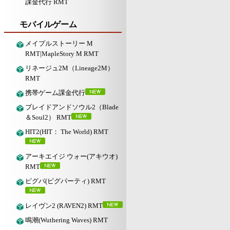
課金代行 RMT
モバイルゲーム
メイプルストーリー M
RMT|MapleStory M RMT
リネージュ2M（Lineage2M）
RMT
携帯ゲーム課金代行
ブレイドアンドソウル2（Blade
＆Soul2） RMT
HIT2(HIT： The World) RMT
アーキエイジ ウォー(アキウオ)
RMT
ピグパ(ピグパーティ) RMT
レイヴン2 (RAVEN2) RMT
鳴潮(Wuthering Waves) RMT