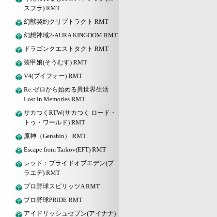
スフラ) RMT
幻獣契約クリプトラクト RMT
幻想神域2-AURA KINGDOM RMT
ドラゴンクエストタクト RMT
装甲娘(そうむす) RMT
V4(ブイフォー) RMT
Re:ゼロから始める異世界生活
Lost in Memories RMT
サカつくRTW(サカつく ロード・
トゥ・ワールド) RMT
原神（Genshin） RMT
Escape from Tarkov(EFT) RMT
レッド：プライドオブエデン(プ
ラエデ) RMT
プロ野球スピリッツA RMT
プロ野球PRIDE RMT
アイドリッシュセブン(アイナナ)