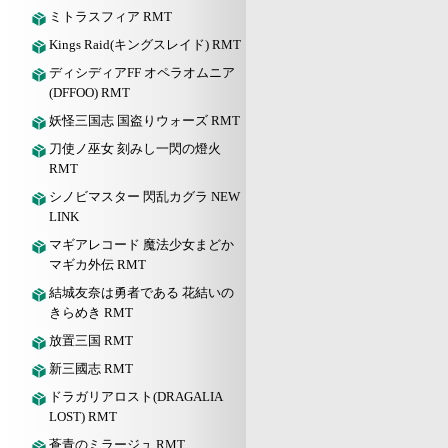
ミトラスフィア RMT
Kings Raid(キングスレイド) RMT
ディシディアFF オペラオムニア
(DFFOO) RMT
妖怪三国志 国盗りウォーズ RMT
刀使ノ巫女 刻みし一閃の燈火
RMT
シノビマスター 閃乱カグラ NEW
LINK
マギアレコード 魔法少女まどか
マギカ外伝 RMT
結城友奈は勇者である 花結いの
きらめき RMT
放置三国 RMT
新三國志 RMT
ドラガリアロスト(DRAGALIA
LOST) RMT
蒼青のミラージュ RMT