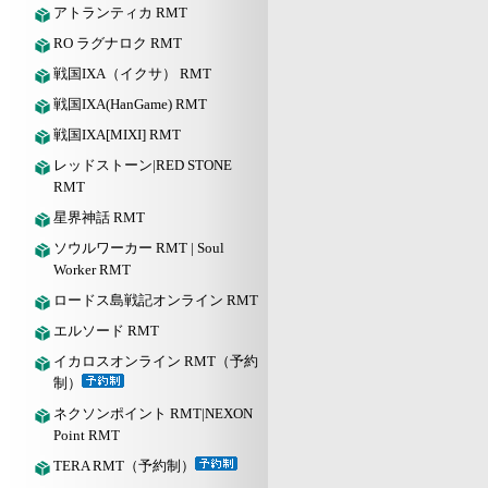
アトランティカ RMT
RO ラグナロク RMT
戦国IXA（イクサ） RMT
戦国IXA(HanGame) RMT
戦国IXA[MIXI] RMT
レッドストーン|RED STONE
RMT
星界神話 RMT
ソウルワーカー RMT | Soul
Worker RMT
ロードス島戦記オンライン RMT
エルソード RMT
イカロスオンライン RMT（予約
制）
ネクソンポイント RMT|NEXON
Point RMT
TERA RMT（予約制）